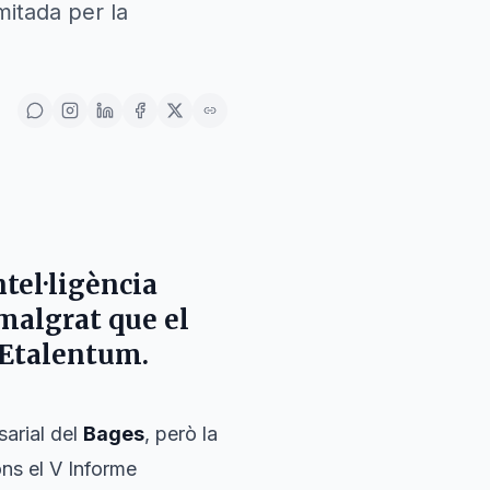
mitada per la
ntel·ligència
malgrat que el
'Etalentum.
sarial del
Bages
, però la
ns el V Informe