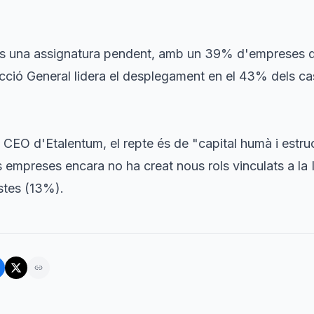
és una assignatura pendent, amb un 39% d'empreses q
ecció General lidera el desplegament en el 43% dels ca
, CEO d'Etalentum, el repte és de "capital humà i estru
 empreses encara no ha creat nous rols vinculats a la 
stes (13%).