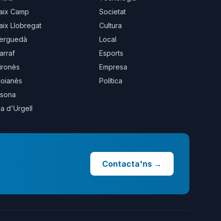
aix Camp
Societat
aix Llobregat
Cultura
erguedà
Local
arraf
Esports
ironès
Empresa
oianès
Política
sona
la d'Urgell
Contacta'ns
→