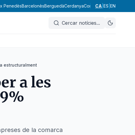
ix Penedès
Barcelonès
Berguedà
Cerdanya
Conca de Barberà
CA
|
ES
|
EN
Garraf
Cercar notícies
...
ra estructuralment
er a les
n 9%
empreses de la comarca