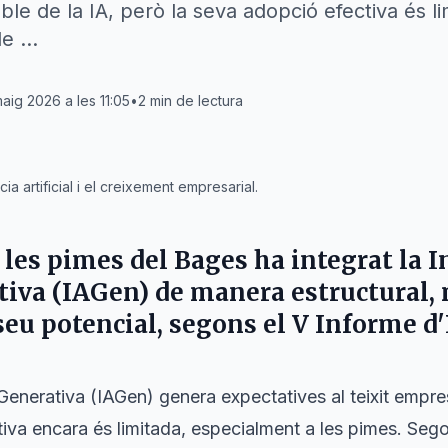
ble de la IA, però la seva adopció efectiva és li
de …
maig 2026 a les 11:05
•
2
min de lectura
cia artificial i el creixement empresarial.
les pimes del
Bages
ha integrat la I
ativa (IAGen) de manera estructural, 
seu potencial, segons el V Informe d
al Generativa (IAGen) genera expectatives al teixit empre
iva encara és limitada, especialment a les pimes. Sego