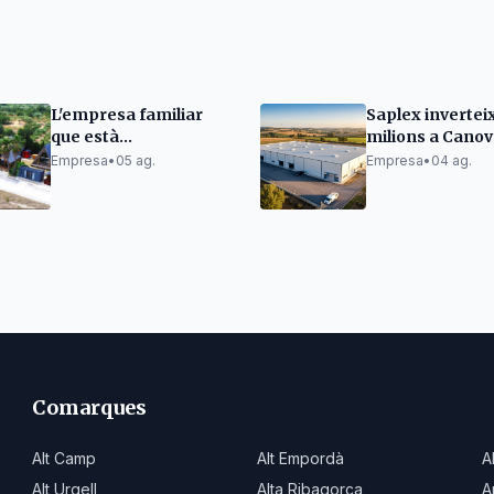
L'empresa familiar
Saplex inverteix
que està
milions a Canov
revolucionant el
per créixer
Empresa
•
05 ag.
Empresa
•
04 ag.
mercat de les cases de
fusta.
Comarques
Alt Camp
Alt Empordà
A
Alt Urgell
Alta Ribagorça
A