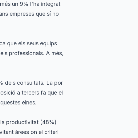
omés un 9% l'ha integrat
rans empreses que sí ho
ica que els seus equips
dels professionals. A més,
% dels consultats. La por
osició a tercers fa que el
aquestes eines.
la productivitat (48%)
tant àrees on el criteri