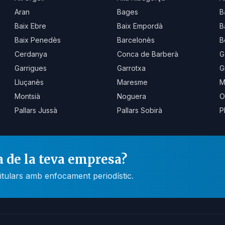
Aran
Bages
B
Baix Ebre
Baix Empordà
B
Baix Penedès
Barcelonès
B
Cerdanya
Conca de Barberà
G
Garrigues
Garrotxa
G
Lluçanès
Maresme
M
Montsià
Noguera
O
Pallars Jussà
Pallars Sobirà
P
a de la teva empresa?
itulars amb enfocament periodístic.