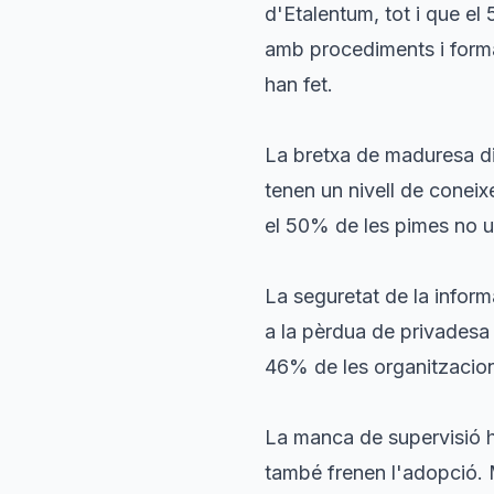
d'Etalentum, tot i que el
amb procediments i forma
han fet.
La bretxa de maduresa dig
tenen un nivell de coneix
el 50% de les pimes no ut
La seguretat de la inform
a la pèrdua de privadesa 
46% de les organitzacion
La manca de supervisió h
també frenen l'adopció. M