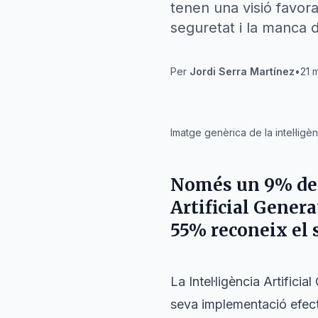
tenen una visió favora
seguretat i la manca 
Per
Jordi Serra Martínez
•
21 
IA
Imatge genèrica de la intel·ligèn
Només un 9% de 
Artificial Gener
55% reconeix el 
La Intel·ligència Artifici
seva implementació efect