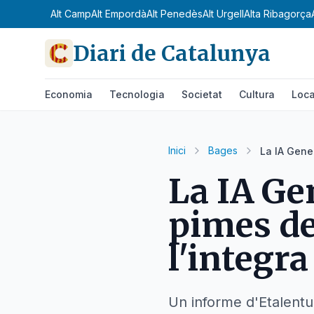
Alt Camp
Alt Empordà
Alt Penedès
Alt Urgell
Alta Ribagorça
Diari de Catalunya
Economia
Tecnologia
Societat
Cultura
Loca
Inici
Bages
La IA Gene
La IA Gen
pimes d
l'integr
Un informe d'Etalentu