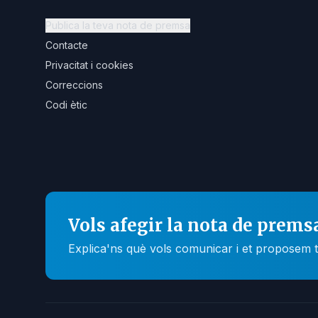
Publica la teva nota de premsa
Contacte
Privacitat i cookies
Correccions
Codi ètic
Vols afegir la nota de prems
Explica'ns què vols comunicar i et proposem t