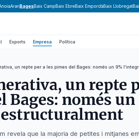
Anoia
Aran
Bages
Baix Camp
Baix Ebre
Baix Empordà
Baix Llobregat
Ba
l
Esports
Empresa
Política
rativa, un repte per a les pimes del Bages: només un 9% l'integ
erativa, un repte p
el Bages: només u
a estructuralment
m revela que la majoria de petites i mitjanes 