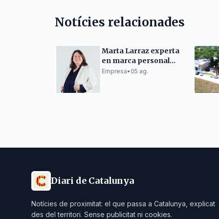
Notícies relacionades
Marta Larraz experta
en marca personal
"Sense credibilitat no
Empresa
•
05 ag.
hi ha vendes"
Diari de Catalunya
Notícies de proximitat: el que passa a Catalunya, explicat
des del territori. Sense publicitat ni cookies.