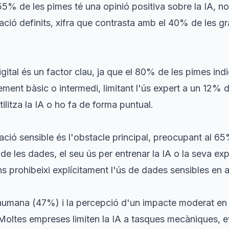
 55% de les pimes té una opinió positiva sobre la IA, n
ció definits, xifra que contrasta amb el 40% de les g
ital és un factor clau, ja que el 80% de les pimes ind
ement bàsic o intermedi, limitant l'ús expert a un 12% 
ilitza la IA o ho fa de forma puntual.
ació sensible és l'obstacle principal, preocupant al 65
de les dades, el seu ús per entrenar la IA o la seva exp
s prohibeixi explícitament l'ús de dades sensibles en 
umana (47%) i la percepció d'un impacte moderat en 
oltes empreses limiten la IA a tasques mecàniques, evi