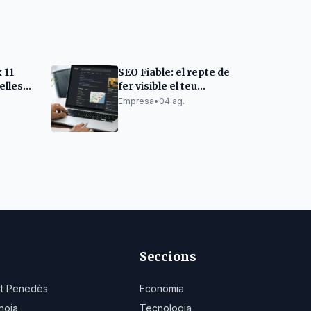
 11
SEO Fiable: el repte de
elles
fer visible el teu
negoci a Google
Empresa
•
04 ag.
Seccions
lt Penedès
Economia
noia
Tecnologia