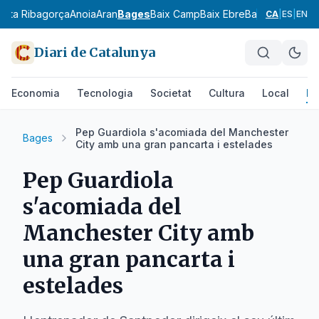
l
Alta Ribagorça
Anoia
Aran
Bages
Baix Camp
Baix Ebre
Baix Empordà
B
CA
|
ES
|
EN
Diari de Catalunya
Economia
Tecnologia
Societat
Cultura
Local
Es
Pep Guardiola s'acomiada del Manchester
Bages
City amb una gran pancarta i estelades
Pep Guardiola
s'acomiada del
Manchester City amb
una gran pancarta i
estelades