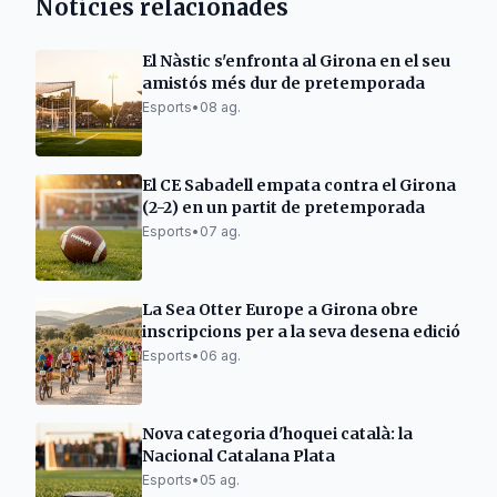
Notícies relacionades
El Nàstic s'enfronta al Girona en el seu
amistós més dur de pretemporada
Esports
•
08 ag.
El CE Sabadell empata contra el Girona
(2-2) en un partit de pretemporada
Esports
•
07 ag.
La Sea Otter Europe a Girona obre
inscripcions per a la seva desena edició
Esports
•
06 ag.
Nova categoria d'hoquei català: la
Nacional Catalana Plata
Esports
•
05 ag.