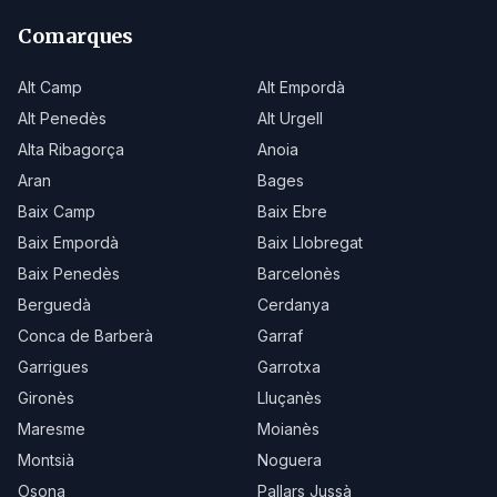
Comarques
Alt Camp
Alt Empordà
Alt Penedès
Alt Urgell
Alta Ribagorça
Anoia
Aran
Bages
Baix Camp
Baix Ebre
Baix Empordà
Baix Llobregat
Baix Penedès
Barcelonès
Berguedà
Cerdanya
Conca de Barberà
Garraf
Garrigues
Garrotxa
Gironès
Lluçanès
Maresme
Moianès
Montsià
Noguera
Osona
Pallars Jussà