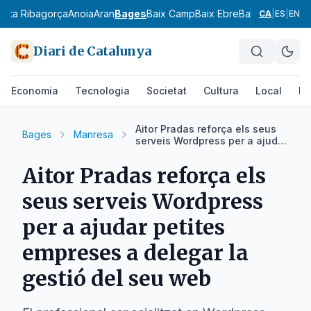
l
Alta Ribagorça
Anoia
Aran
Bages
Baix Camp
Baix Ebre
Baix Empordà
B
CA
|
ES
|
EN
Diari de Catalunya
Economia
Tecnologia
Societat
Cultura
Local
Es
Aitor Pradas reforça els seus
Bages
Manresa
serveis Wordpress per a ajudar
petites empreses a delegar la
gestió del seu web
Aitor Pradas reforça els
seus serveis Wordpress
per a ajudar petites
empreses a delegar la
gestió del seu web