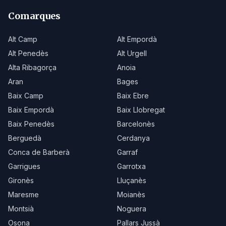
Comarques
Alt Camp
Alt Empordà
Alt Penedès
Alt Urgell
Alta Ribagorça
Anoia
Aran
Bages
Baix Camp
Baix Ebre
Baix Empordà
Baix Llobregat
Baix Penedès
Barcelonès
Berguedà
Cerdanya
Conca de Barberà
Garraf
Garrigues
Garrotxa
Gironès
Lluçanès
Maresme
Moianès
Montsià
Noguera
Osona
Pallars Jussà