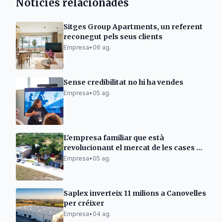
Notícies relacionades
Sitges Group Apartments, un referent
reconegut pels seus clients
Empresa
•
06 ag.
Sense credibilitat no hi ha vendes
Empresa
•
05 ag.
L'empresa familiar que està
revolucionant el mercat de les cases de
fusta.
Empresa
•
05 ag.
Saplex inverteix 11 milions a Canovelles
per créixer
Empresa
•
04 ag.