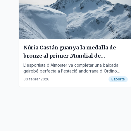
Núria Castán guanya la medalla de
bronze al primer Mundial de
Snowboard de la història
L'esportista d'Almoster va completar una baixada
gairebé perfecta a l'estació andorrana d'Ordino
Arcalís.
03 febrer 2026
Esports