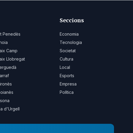
Seccions
lt Penedès
Economia
noia
Tecnologia
aix Camp
Societat
aix Llobregat
Cultura
erguedà
Local
arraf
Esports
ironès
Empresa
oianès
Política
sona
la d'Urgell