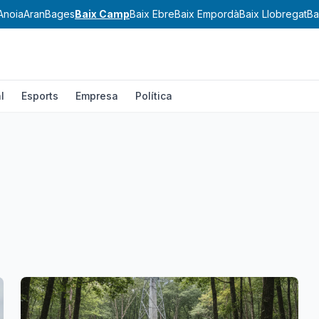
Anoia
Aran
Bages
Baix Camp
Baix Ebre
Baix Empordà
Baix Llobregat
Ba
l
Esports
Empresa
Política