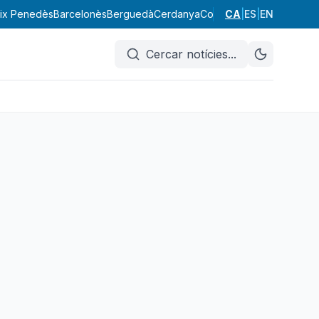
ix Penedès
Barcelonès
Berguedà
Cerdanya
Conca de Barberà
CA
|
ES
|
EN
Garraf
Cercar notícies
...