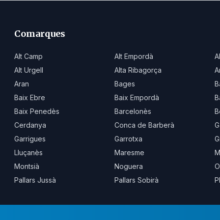
Comarques
Alt Camp
Alt Empordà
A
Alt Urgell
Alta Ribagorça
A
Aran
Bages
B
Baix Ebre
Baix Empordà
B
Baix Penedès
Barcelonès
B
Cerdanya
Conca de Barberà
G
Garrigues
Garrotxa
G
Lluçanès
Maresme
M
Montsià
Noguera
O
Pallars Jussà
Pallars Sobirà
P