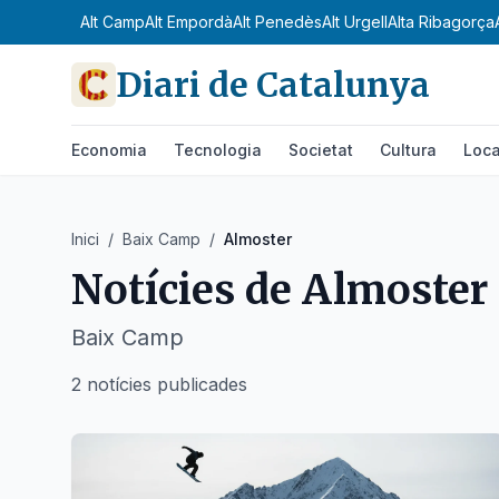
Alt Camp
Alt Empordà
Alt Penedès
Alt Urgell
Alta Ribagorça
Diari de Catalunya
Economia
Tecnologia
Societat
Cultura
Loca
Inici
/
Baix Camp
/
Almoster
Notícies de
Almoster
Baix Camp
2 notícies publicades