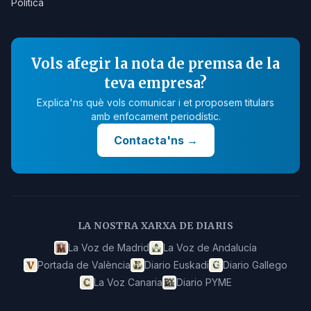
Política
Vols afegir la nota de premsa de la
teva empresa?
Explica'ns què vols comunicar i et proposem titulars
amb enfocament periodístic.
Contacta'ns
→
LA NOSTRA XARXA DE DIARIS
La Voz de Madrid
La Voz de Andalucía
Portada de València
Diario Euskadi
Diario Gallego
La Voz Canaria
Diario PYME