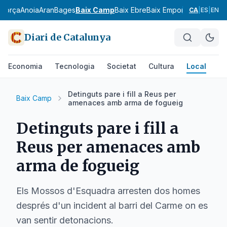
agorça
Anoia
Aran
Bages
Baix Camp
Baix Ebre
Baix Empordà
Baix Llobr
CA
|
ES
|
EN
Diari de Catalunya
Economia
Tecnologia
Societat
Cultura
Local
Es
Detinguts pare i fill a Reus per
Baix Camp
amenaces amb arma de fogueig
Detinguts pare i fill a
Reus per amenaces amb
arma de fogueig
Els Mossos d'Esquadra arresten dos homes
després d'un incident al barri del Carme on es
van sentir detonacions.