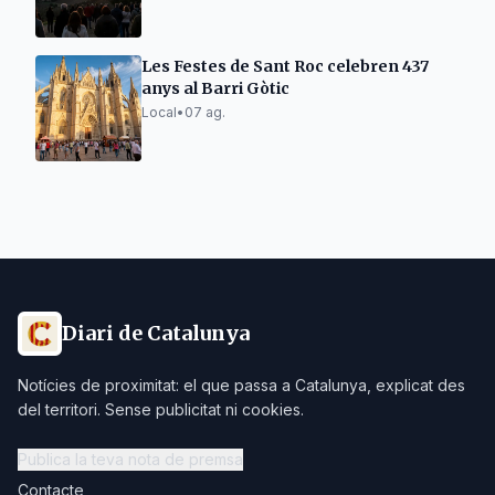
Les Festes de Sant Roc celebren 437
anys al Barri Gòtic
Local
•
07 ag.
Diari de Catalunya
Notícies de proximitat: el que passa a Catalunya, explicat des
del territori. Sense publicitat ni cookies.
Publica la teva nota de premsa
Contacte