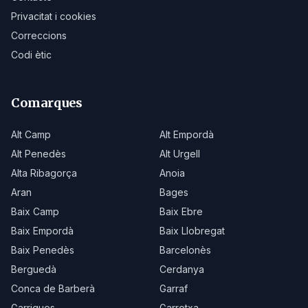
Privacitat i cookies
Correccions
Codi ètic
Comarques
Alt Camp
Alt Empordà
Alt Penedès
Alt Urgell
Alta Ribagorça
Anoia
Aran
Bages
Baix Camp
Baix Ebre
Baix Empordà
Baix Llobregat
Baix Penedès
Barcelonès
Berguedà
Cerdanya
Conca de Barberà
Garraf
Garrigues
Garrotxa