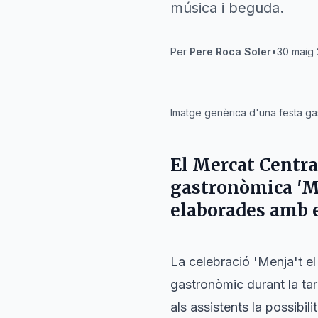
música i beguda.
Per
Pere Roca Soler
•
30 maig 
IA
Imatge genèrica d'una festa ga
El
Mercat Centra
gastronòmica 'Me
elaborades amb e
La celebració 'Menja't el
gastronòmic durant la ta
als assistents la possibi