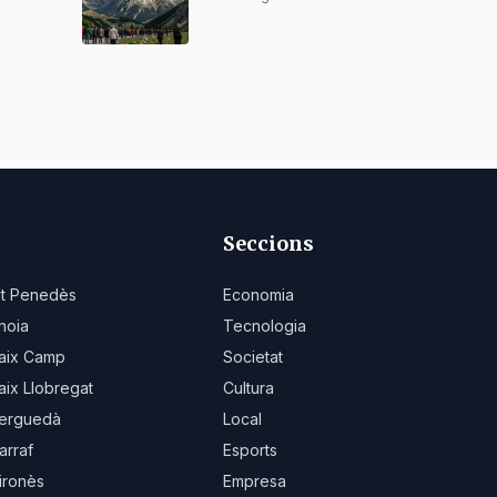
na
Seccions
lt Penedès
Economia
noia
Tecnologia
aix Camp
Societat
aix Llobregat
Cultura
erguedà
Local
arraf
Esports
ironès
Empresa