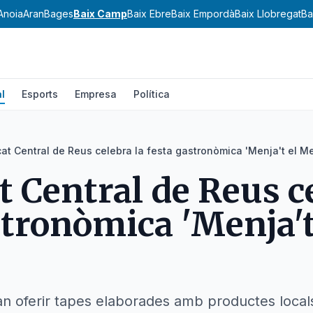
Anoia
Aran
Bages
Baix Camp
Baix Ebre
Baix Empordà
Baix Llobregat
Ba
l
Esports
Empresa
Política
cat Central de Reus celebra la festa gastronòmica 'Menja't el Me
t Central de Reus c
stronòmica 'Menja't
n oferir tapes elaborades amb productes loca