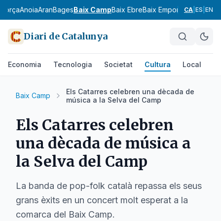
agorça
Anoia
Aran
Bages
Baix Camp
Baix Ebre
Baix Empordà
Baix Llobr
CA
|
ES
|
EN
Diari de Catalunya
Economia
Tecnologia
Societat
Cultura
Local
Es
Els Catarres celebren una dècada de
Baix Camp
música a la Selva del Camp
Els Catarres celebren
una dècada de música a
la Selva del Camp
La banda de pop-folk català repassa els seus
grans èxits en un concert molt esperat a la
comarca del Baix Camp.