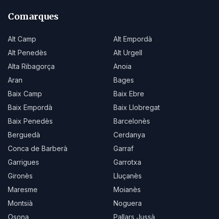
Comarques
Alt Camp
Alt Empordà
Alt Penedès
Alt Urgell
Alta Ribagorça
Anoia
Aran
Bages
Baix Camp
Baix Ebre
Baix Empordà
Baix Llobregat
Baix Penedès
Barcelonès
Berguedà
Cerdanya
Conca de Barberà
Garraf
Garrigues
Garrotxa
Gironès
Lluçanès
Maresme
Moianès
Montsià
Noguera
Osona
Pallars Jussà