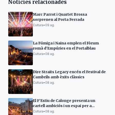
Notícies relacionades
Marc Parrot i Quartet Brossa
sorprenen al Porta Ferrada
Cultura
•
09 ag.
La Fúmiga i Naina omplen el Fòrum
romà d'Empúries en el Portalblau
Cultura
•
08 ag.
Dire Straits Legacy encén el Festival de
Cambrils amb èxits clàssics
Cultura
•
08 ag.
El F’Estiu de Calonge presenta un
cartell ambiciós i un espai per a
emergents
Cultura
•
08 ag.