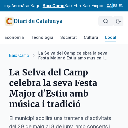
agorça
Anoia
Aran
Bages
Baix Camp
Baix Ebre
Baix Empordà
Baix Llobr
CA
|
ES
|
EN
Diari de Catalunya
Economia
Tecnologia
Societat
Cultura
Local
Es
La Selva del Camp celebra la seva
Baix Camp
Festa Major d'Estiu amb música i
tradició
La Selva del Camp
celebra la seva Festa
Major d'Estiu amb
música i tradició
El municipi acollirà una trentena d'activitats
del 29 de maig al 8 de juny, amb concerts i