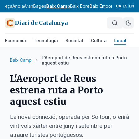
agorça
Anoia
Aran
Bages
Baix Camp
Baix Ebre
Baix Empordà
Baix Llobr
CA
|
ES
|
EN
Diari de Catalunya
Economia
Tecnologia
Societat
Cultura
Local
Es
L'Aeroport de Reus estrena ruta a Porto
Baix Camp
aquest estiu
L'Aeroport de Reus
estrena ruta a Porto
aquest estiu
La nova connexió, operada per Soltour, oferirà
vint vols xàrter entre juny i setembre per
atraure turistes portuguesos.