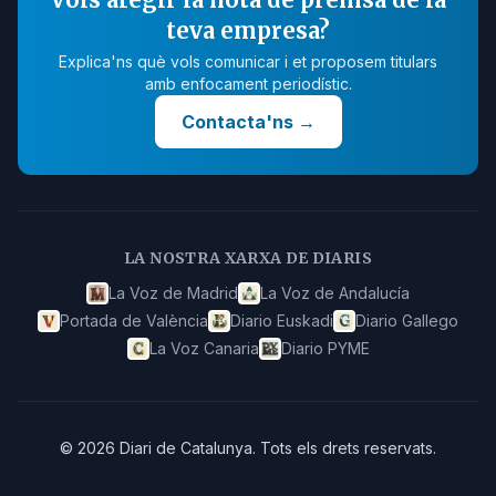
teva empresa?
Explica'ns què vols comunicar i et proposem titulars
amb enfocament periodístic.
Contacta'ns
→
LA NOSTRA XARXA DE DIARIS
La Voz de Madrid
La Voz de Andalucía
Portada de València
Diario Euskadi
Diario Gallego
La Voz Canaria
Diario PYME
©
2026
Diari de Catalunya
.
Tots els drets reservats.