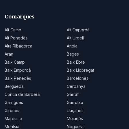
Comarques
Alt Camp
Alt Empordà
Alt Penedès
Alt Urgell
Alta Ribagorça
Anoia
Aran
Bages
Baix Camp
Baix Ebre
Baix Empordà
Baix Llobregat
Baix Penedès
Barcelonès
Berguedà
Cerdanya
Conca de Barberà
Garraf
Garrigues
Garrotxa
Gironès
Lluçanès
Maresme
Moianès
Montsià
Noguera