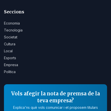
Seccions
Economia
Tecnologia
Societat
Cultura
Local
Esports
Empresa
Política
Vols afegir la nota de premsa de la
teva empresa?
Explica'ns què vols comunicar i et proposem titulars