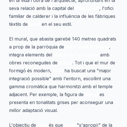
en la vida i obra de l'arquitecte, aprofundint en la
seva relació amb la capital del
Baix Camp
, l'ofici
familiar de calderer i la influència de les fàbriques
tèxtils de
Reus
en el seu estil.
El mural, que abasta gairebé 140 metres quadrats
a prop de la parròquia de
Sant Joan Baptista
,
integra elements del
Camp de Tarragona
amb
obres reconegudes de
Gaudí
. Tot i que el mur de
formigó és modern,
Sojo
ha buscat una "major
integració possible" amb l'entorn, escollint una
gamma cromàtica que harmonitzi amb el temple
adjacent. Per exemple, la figura de
Gaudí
es
presenta en tonalitats grises per aconseguir una
millor adaptació visual.
L'objectiu de
Sojo
és que
Reus
"s'apropiï" de la