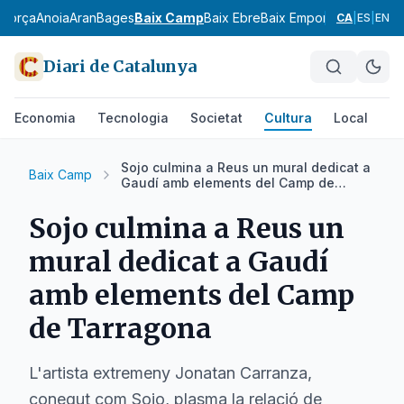
agorça
Anoia
Aran
Bages
Baix Camp
Baix Ebre
Baix Empordà
Baix Llobr
CA
|
ES
|
EN
Diari de Catalunya
Economia
Tecnologia
Societat
Cultura
Local
Es
Sojo culmina a Reus un mural dedicat a
Baix Camp
Gaudí amb elements del Camp de
Tarragona
Sojo culmina a Reus un
mural dedicat a Gaudí
amb elements del Camp
de Tarragona
L'artista extremeny Jonatan Carranza,
conegut com Sojo, plasma la relació de