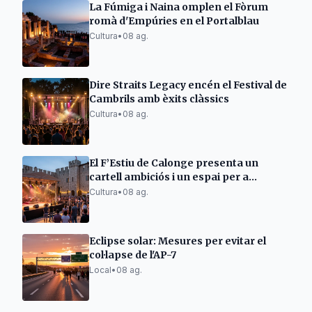
La Fúmiga i Naina omplen el Fòrum
romà d'Empúries en el Portalblau
Cultura
•
08 ag.
Dire Straits Legacy encén el Festival de
Cambrils amb èxits clàssics
Cultura
•
08 ag.
El F’Estiu de Calonge presenta un
cartell ambiciós i un espai per a
emergents
Cultura
•
08 ag.
Eclipse solar: Mesures per evitar el
col·lapse de l'AP-7
Local
•
08 ag.