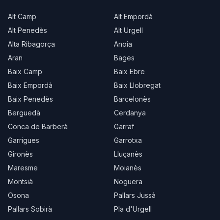
Alt Camp
Alt Empordà
Alt Penedès
Alt Urgell
Alta Ribagorça
Anoia
Aran
Bages
Baix Camp
Baix Ebre
Baix Empordà
Baix Llobregat
Baix Penedès
Barcelonès
Berguedà
Cerdanya
Conca de Barberà
Garraf
Garrigues
Garrotxa
Gironès
Lluçanès
Maresme
Moianès
Montsià
Noguera
Osona
Pallars Jussà
Pallars Sobirà
Pla d'Urgell