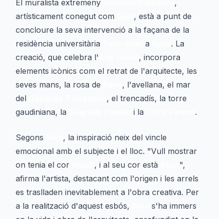
El muralista extremeny
Jonatan Carranza
,
artísticament conegut com
Sojo
, està a punt de
concloure la seva intervenció a la façana de la
residència universitària
Sant Joan
a
Reus
. La
creació, que celebra l'
Any Gaudí
, incorpora
elements icònics com el retrat de l'arquitecte, les
seves mans, la rosa de
Reus
, l'avellana, el mar
del
Camp de Tarragona
, el trencadís, la torre
gaudiniana, la
Sagrada Família
i la
Casa Vicens
.
Segons
Sojo
, la inspiració neix del vincle
emocional amb el subjecte i el lloc. "Vull mostrar
on tenia el cor
Gaudí
, i al seu cor està
Reus
",
afirma l'artista, destacant com l'origen i les arrels
es traslladen inevitablement a l'obra creativa. Per
a la realització d'aquest esbós,
Sojo
s'ha immers