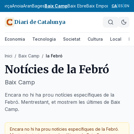
agorça
Anoia
Aran
Bages
Baix Camp
Baix Ebre
Baix Empordà
Baix Llobr
CA
|
ES
|
EN
Diari de Catalunya
Economia
Tecnologia
Societat
Cultura
Local
Es
Inici
/
Baix Camp
/
la Febró
Notícies de
la Febró
Baix Camp
Encara no hi ha prou notícies específiques de la
Febró. Mentrestant, et mostrem les últimes de Baix
Camp.
Encara no hi ha prou notícies específiques de
la Febró
.