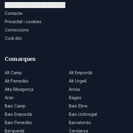
Publica la teva nota de premsa
Contacte
Privacitat i cookies
Correccions
Codi ètic
Comarques
Alt Camp
Alt Empordà
Alt Penedès
Alt Urgell
Alta Ribagorça
Anoia
Aran
Bages
Baix Camp
Baix Ebre
Baix Empordà
Baix Llobregat
Baix Penedès
Barcelonès
Berguedà
Cerdanya