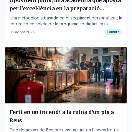
Opositem Junts, una acadèmia que aposta
per l'excel·lència en la preparació
d'oposicions docents
Una metodologia basada en el seguiment personalitzat, la
correcció completa de la programació didàctica i la
preparació pràctica ha convertit Opositem Junts en una
06 agost 2026
Cultura
de les acadèmies online de referència per a oposicions
docents.
Ferit en un incendi a la cuina d'un pis a
Reus
Cinc dotacions de Bombers van actuar en l'incendi d'un