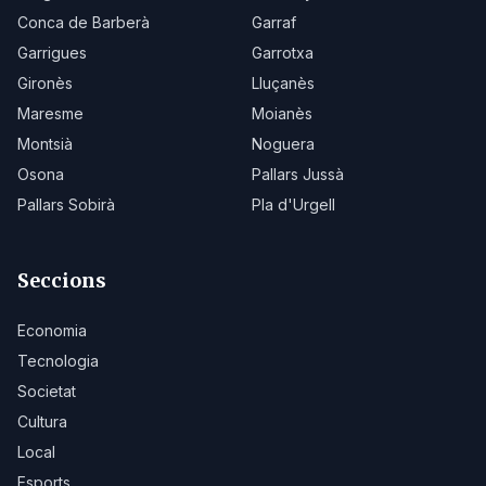
Conca de Barberà
Garraf
Garrigues
Garrotxa
Gironès
Lluçanès
Maresme
Moianès
Montsià
Noguera
Osona
Pallars Jussà
Pallars Sobirà
Pla d'Urgell
Seccions
Economia
Tecnologia
Societat
Cultura
Local
Esports