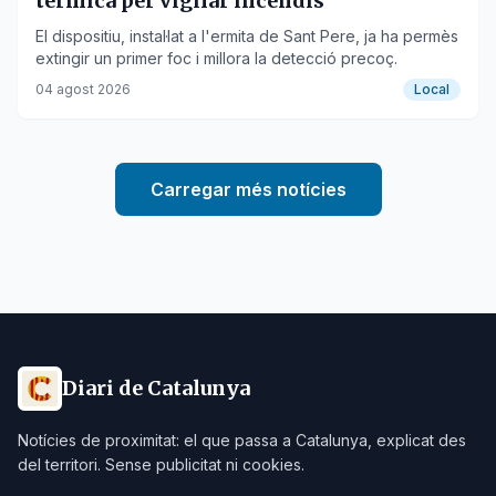
tèrmica per vigilar incendis
El dispositiu, instal·lat a l'ermita de Sant Pere, ja ha permès
extingir un primer foc i millora la detecció precoç.
04 agost 2026
Local
Carregar més notícies
Diari de Catalunya
Notícies de proximitat: el que passa a Catalunya, explicat des
del territori. Sense publicitat ni cookies.