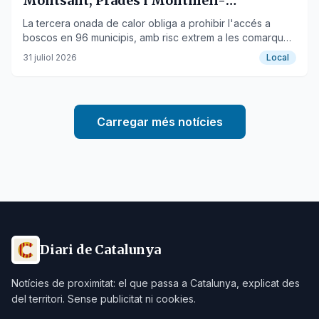
Montsant, Prades i Montmell-
Marmellar
La tercera onada de calor obliga a prohibir l'accés a
boscos en 96 municipis, amb risc extrem a les comarques
del Baix Camp, Alt Camp i Baix Penedès.
31 juliol 2026
Local
Carregar més notícies
Diari de Catalunya
Notícies de proximitat: el que passa a Catalunya, explicat des
del territori. Sense publicitat ni cookies.