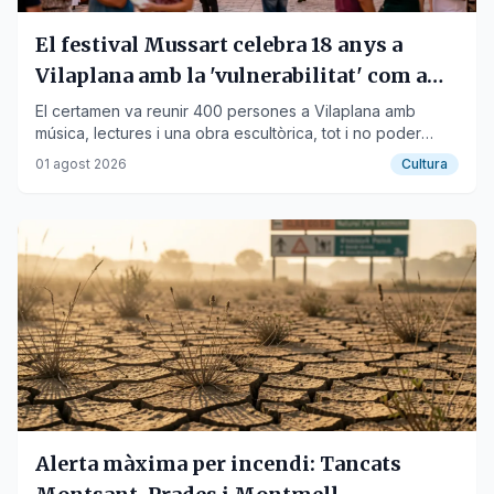
El festival Mussart celebra 18 anys a
Vilaplana amb la 'vulnerabilitat' com a
eix
El certamen va reunir 400 persones a Vilaplana amb
música, lectures i una obra escultòrica, tot i no poder
celebrar-se a la Mussara per risc d'incendi.
01 agost 2026
Cultura
Alerta màxima per incendi: Tancats