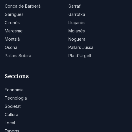
Conca de Barberà
Garraf
Garrigues
Garrotxa
Gironès
Lluçanès
Maresme
Moianès
Montsià
Noguera
Osona
Pallars Jussà
Pallars Sobirà
Pla d'Urgell
Seccions
Economia
Tecnologia
Societat
Cultura
Local
Esports