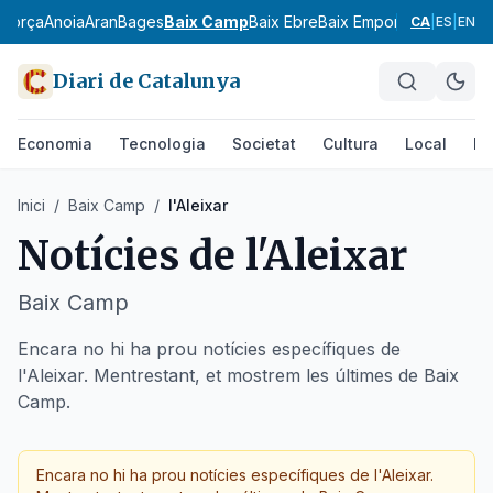
agorça
Anoia
Aran
Bages
Baix Camp
Baix Ebre
Baix Empordà
Baix Llobr
CA
|
ES
|
EN
Diari de Catalunya
Economia
Tecnologia
Societat
Cultura
Local
Es
Inici
/
Baix Camp
/
l'Aleixar
Notícies de
l'Aleixar
Baix Camp
Encara no hi ha prou notícies específiques de
l'Aleixar. Mentrestant, et mostrem les últimes de Baix
Camp.
Encara no hi ha prou notícies específiques de
l'Aleixar
.