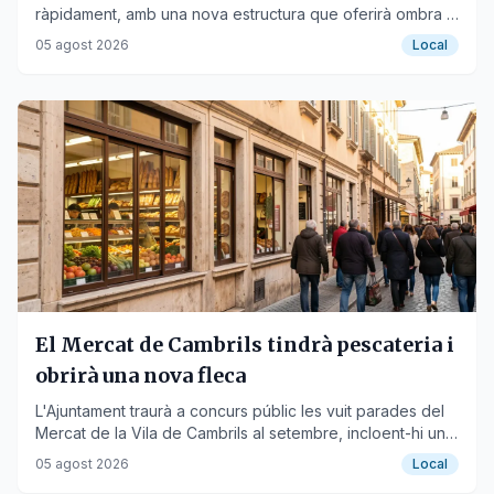
ràpidament, amb una nova estructura que oferirà ombra i
guanyarà espai per a terrasses.
05 agost 2026
Local
El Mercat de Cambrils tindrà pescateria i
obrirà una nova fleca
L'Ajuntament traurà a concurs públic les vuit parades del
Mercat de la Vila de Cambrils al setembre, incloent-hi una
de peix i una de pa.
05 agost 2026
Local