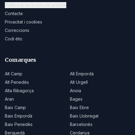
Publica la teva nota de premsa
Contacte
Privacitat i cookies
Correccions
Codi ètic
Comarques
Alt Camp
Alt Empordà
Alt Penedès
Alt Urgell
Alta Ribagorça
Anoia
Aran
Bages
Baix Camp
Baix Ebre
Baix Empordà
Baix Llobregat
Baix Penedès
Barcelonès
Berguedà
Cerdanya