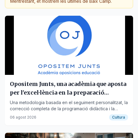
Mentrestant, et mostrem les últimes de
Baix Camp
.
Opositem Junts, una acadèmia que aposta
per l'excel·lència en la preparació
d'oposicions docents
Una metodologia basada en el seguiment personalitzat, la
correcció completa de la programació didàctica i la
preparació pràctica ha convertit Opositem Junts en una
06 agost 2026
Cultura
de les acadèmies online de referència per a oposicions
docents.