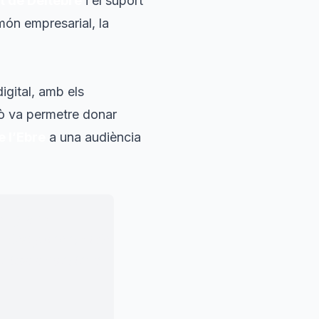
 de Deltebre
i el suport
món empresarial, la
igital, amb els
xò va permetre donar
e l’Ebre
a una audiència
ar grans
 dels ponents i de
 anima a continuar