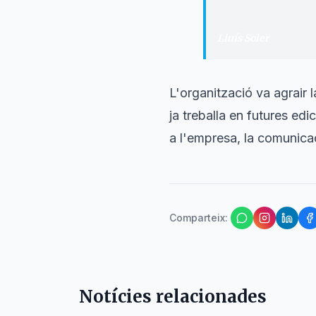
iniciatives que 
Lluís Soler
·
Alcalde 
L'organització va agrair l
ja treballa en futures ed
a l'empresa, la comunicac
Comparteix
:
Notícies relacionades