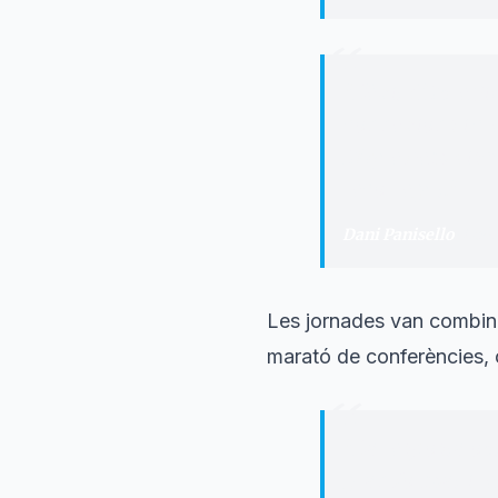
“
"
L’èxit d’EbreBi
connexions i cre
El que hem viscu
recorregut.
"
Dani Panisello
·
Cofu
Les jornades van combina
marató de conferències, 
“
"
La resposta obt
gran format i re