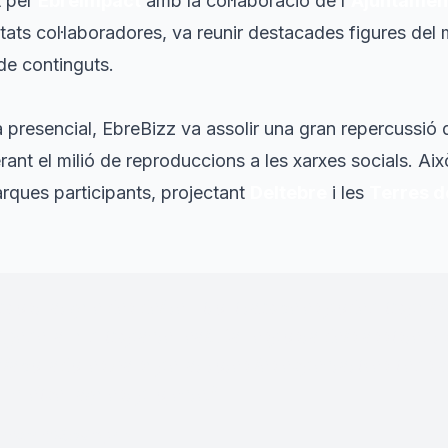
t per
EbreImpact
amb la col·laboració de l'
Ajuntament
ats col·laboradores, va reunir destacades figures del 
de continguts.
a presencial, EbreBizz va assolir una gran repercussió d
ant el milió de reproduccions a les xarxes socials. Ai
marques participants, projectant
Deltebre
i les
Terres d
mostrat que des del territori també es poden impuls
generar un impacte real. La resposta dels assistents,
·laboradores ha superat totes les expectatives i ens
r créixer aquest projecte.
"
adora d'EbreImpact