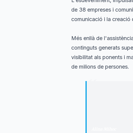
L'esdeveniment, impulsa
de 38 empreses i comunit
comunicació i la creació 
Més enllà de l'assistènci
continguts generats super
visibilitat als ponents i 
de milions de persones.
“
"
EbreBizz ha de
esdeveniments i 
les empreses col
treballant per fe
Alina Mihoc
·
Cofund