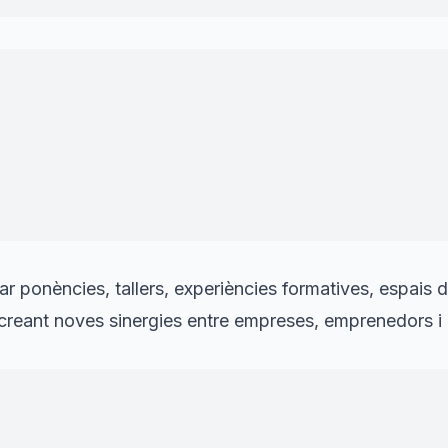
zz confirma que existeix una gran necessitat de con
ar espais on empreses, professionals i creadors pugu
t aquests dies és només el principi d’un projecte a
ndador d'EbreImpact
r ponències, tallers, experiències formatives, espais 
creant noves sinergies entre empreses, emprenedors i
inguda evidencia la capacitat de Deltebre per acoll
força la projecció del municipi com a espai de referè