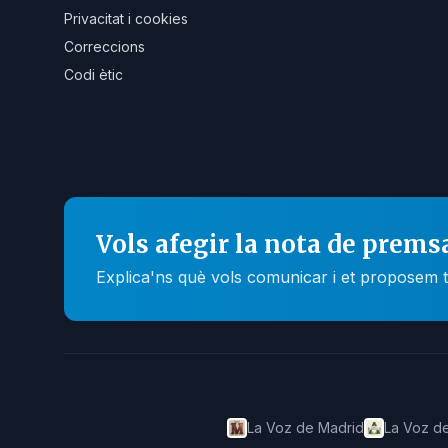
Privacitat i cookies
Correccions
Codi ètic
Vols afegir la nota de prems
Explica'ns què vols comunicar i et proposem t
La Voz de Madrid
La Voz de