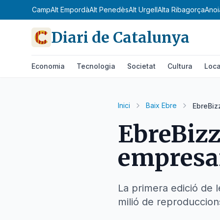
Alt Camp
Alt Empordà
Alt Penedès
Alt Urgell
Alta Ribagorça
Anoi
Diari de Catalunya
Economia
Tecnologia
Societat
Cultura
Loca
Inici
Baix Ebre
EbreBiz
EbreBizz
empresari
La primera edició de l
milió de reproduccion