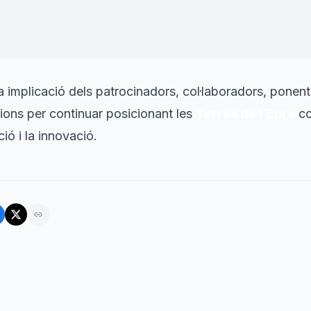
generen valor, activitat econòmica i oportunitats.
"
de Deltebre
a implicació dels patrocinadors, col·laboradors, ponents,
icions per continuar posicionant les
Terres de l’Ebre
co
ió i la innovació.