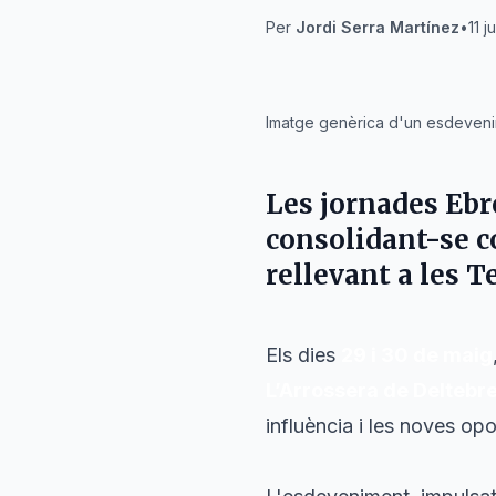
Per
Jordi Serra Martínez
•
11 
IA
Imatge genèrica d'un esdevenim
Les jornades Ebr
consolidant-se 
rellevant a les
Te
Els dies
29 i 30 de maig
L’Arrossera de Deltebr
influència i les noves opor