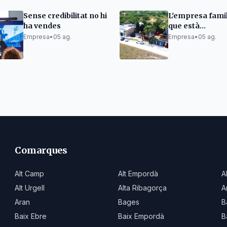
Sense credibilitat no hi
L'empresa famil
ha vendes
que està
revolucionant e
Empresa
•
05 ag.
Empresa
•
05 ag.
mercat de les c
fusta.
Comarques
Alt Camp
Alt Empordà
A
Alt Urgell
Alta Ribagorça
A
Aran
Bages
B
Baix Ebre
Baix Empordà
B