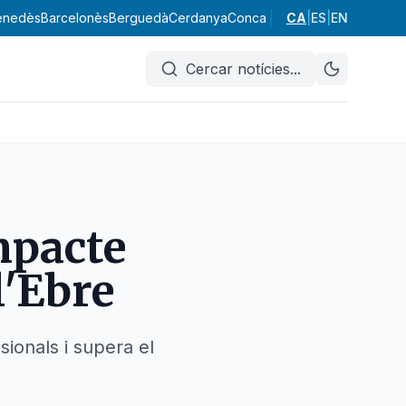
enedès
Barcelonès
Berguedà
Cerdanya
Conca de Barberà
CA
|
ES
|
EN
Garraf
Garr
Cercar notícies
...
mpacte
l'Ebre
sionals i supera el