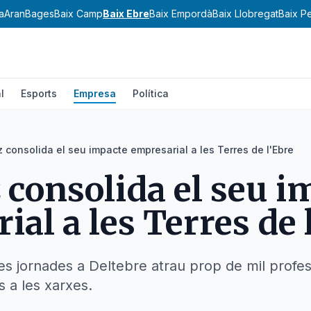
a
Aran
Bages
Baix Camp
Baix Ebre
Baix Empordà
Baix Llobregat
Baix P
l
Esports
Empresa
Política
z consolida el seu impacte empresarial a les Terres de l'Ebre
 consolida el seu i
al a les Terres de 
es jornades a Deltebre atrau prop de mil profes
s a les xarxes.