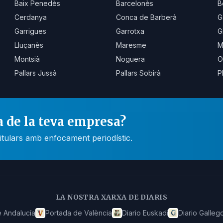
Baix Penedès
Barcelonès
B
Cerdanya
Conca de Barberà
G
Garrigues
Garrotxa
G
Lluçanès
Maresme
M
Montsià
Noguera
O
Pallars Jussà
Pallars Sobirà
P
a de la teva empresa?
itulars amb enfocament periodístic.
LA NOSTRA XARXA DE DIARIS
 Andalucía
Portada de València
Diario Euskadi
Diario Galleg