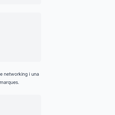
eixement, generar
in créixer junts.
mb molt
de networking i una
 marques.
ir esdeveniments de
ncia per a