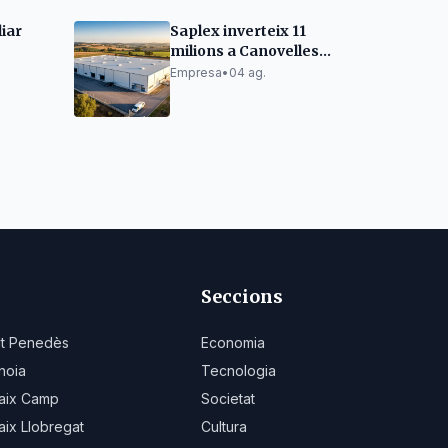
iar
Saplex inverteix 11
milions a Canovelles
l
per créixer
Empresa
•
04 ag.
ases de
Seccions
lt Penedès
Economia
noia
Tecnologia
aix Camp
Societat
aix Llobregat
Cultura