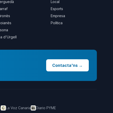
erguedà
Local
arraf
Esports
ironès
Empresa
oianès
Política
sona
la d'Urgell
Contacta'ns
→
o
La Voz Canaria
Diario PYME