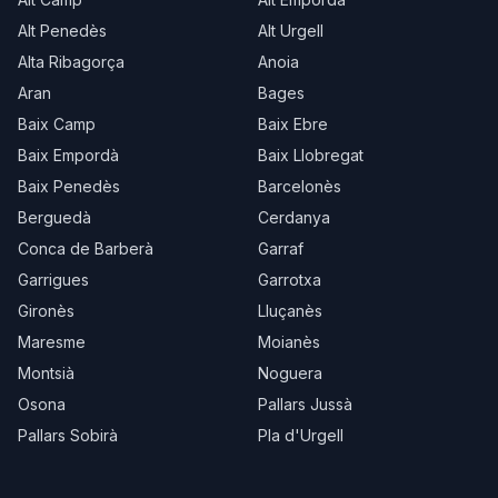
Alt Penedès
Alt Urgell
Alta Ribagorça
Anoia
Aran
Bages
Baix Camp
Baix Ebre
Baix Empordà
Baix Llobregat
Baix Penedès
Barcelonès
Berguedà
Cerdanya
Conca de Barberà
Garraf
Garrigues
Garrotxa
Gironès
Lluçanès
Maresme
Moianès
Montsià
Noguera
Osona
Pallars Jussà
Pallars Sobirà
Pla d'Urgell