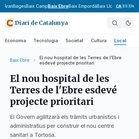
ia
Aran
Bages
Baix Camp
Baix Ebre
Baix Empordà
Baix Llobregat
Baix 
CA
|
ES
|
EN
Diari de Catalunya
Economia
Tecnologia
Societat
Cultura
Local
Es
El nou hospital de les Terres de l'Ebre
Baix Ebre
esdevé projecte prioritari
El nou hospital de les
Terres de l'Ebre esdevé
projecte prioritari
El Govern agilitzarà els tràmits urbanístics i
administratius per construir el nou centre
sanitari a Tortosa.