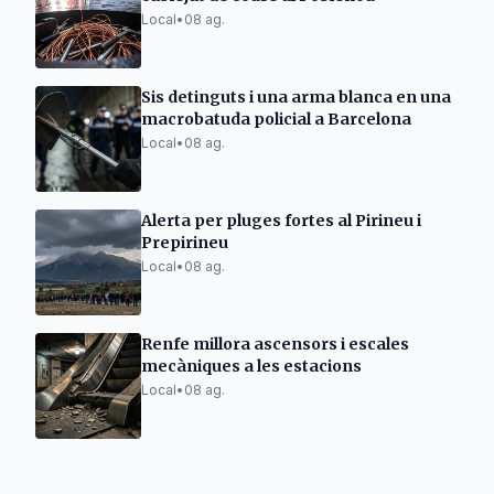
Local
•
08 ag.
Sis detinguts i una arma blanca en una
macrobatuda policial a Barcelona
Local
•
08 ag.
Alerta per pluges fortes al Pirineu i
Prepirineu
Local
•
08 ag.
Renfe millora ascensors i escales
mecàniques a les estacions
Local
•
08 ag.