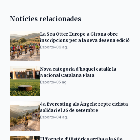
Notícies relacionades
La Sea Otter Europe a Girona obre
inscripcions per a la seva desena edició
Esports
•
06 ag.
Nova categoria d'hoquei català: la
Nacional Catalana Plata
Esports
•
05 ag.
4a Everesting als Àngels: repte ciclista
solidari el 26 de setembre
Esports
•
04 ag.
El Torneig d’Històrics arriba a la 40a