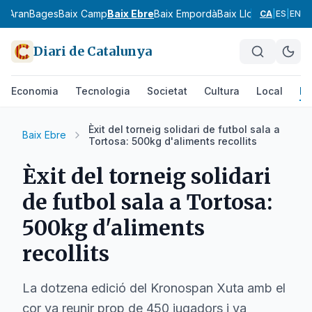
ia
Aran
Bages
Baix Camp
Baix Ebre
Baix Empordà
Baix Llobregat
Baix 
CA
|
ES
|
EN
Diari de Catalunya
Economia
Tecnologia
Societat
Cultura
Local
Es
Èxit del torneig solidari de futbol sala a
Baix Ebre
Tortosa: 500kg d'aliments recollits
Èxit del torneig solidari
de futbol sala a Tortosa:
500kg d'aliments
recollits
La dotzena edició del Kronospan Xuta amb el
cor va reunir prop de 450 jugadors i va