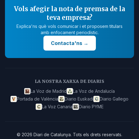
Vols afegir la nota de premsa de la
teva empresa?
Explica'ns què vols comunicar i et proposem titulars
amb enfocament periodístic.
Contacta'ns
→
LA NOSTRA XARXA DE DIARIS
La Voz de Madrid
La Voz de Andalucía
Portada de València
Diario Euskadi
Diario Gallego
La Voz Canaria
Diario PYME
©
2026
Diari de Catalunya
.
Tots els drets reservats.