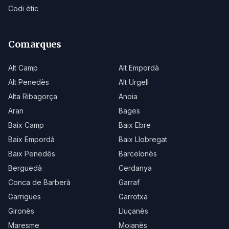
Codi ètic
Comarques
Alt Camp
Alt Empordà
Alt Penedès
Alt Urgell
Alta Ribagorça
Anoia
Aran
Bages
Baix Camp
Baix Ebre
Baix Empordà
Baix Llobregat
Baix Penedès
Barcelonès
Berguedà
Cerdanya
Conca de Barberà
Garraf
Garrigues
Garrotxa
Gironès
Lluçanès
Maresme
Moianès