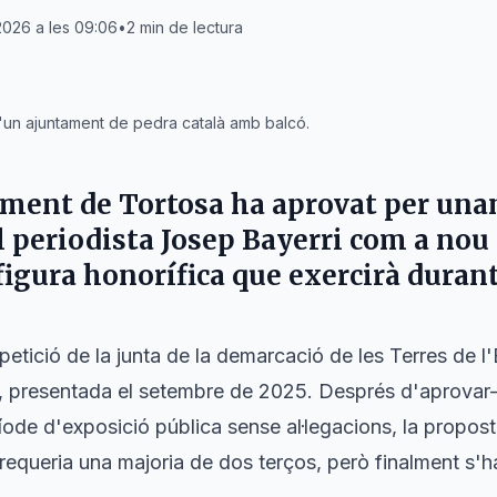
2026 a les 09:06
•
2
min de lectura
'un ajuntament de pedra català amb balcó.
tament de
Tortosa
ha aprovat per una
 periodista
Josep Bayerri
com a nou c
 figura honorífica que exercirà durant
petició de la junta de la demarcació de les Terres de l'
, presentada el setembre de 2025. Després d'aprovar
íode d'exposició pública sense al·legacions, la proposta
c requeria una majoria de dos terços, però finalment s'h