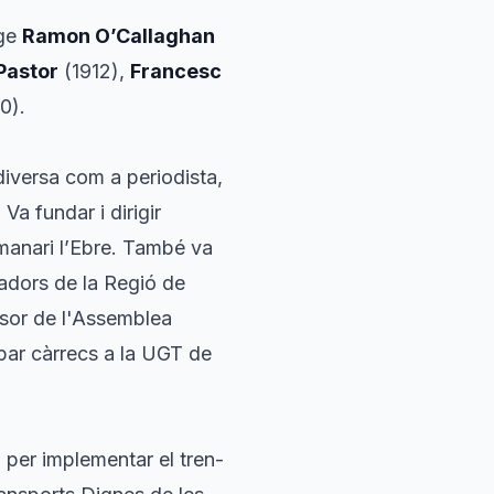
nge
Ramon O’Callaghan
Pastor
(1912),
Francesc
0).
diversa com a periodista,
Va fundar i dirigir
manari l’Ebre
. També va
adors de la Regió de
ulsor de l'Assemblea
par càrrecs a la UGT de
 per implementar el tren-