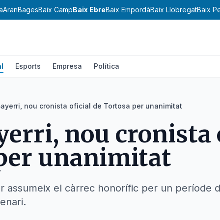
a
Aran
Bages
Baix Camp
Baix Ebre
Baix Empordà
Baix Llobregat
Baix P
l
Esports
Empresa
Política
yerri, nou cronista oficial de Tortosa per unanimitat
erri, nou cronista 
per unanimitat
tor assumeix el càrrec honorífic per un període
enari.