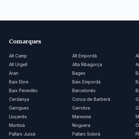
Comarques
Alt Camp
Alt Empordà
A
Alt Urgell
Alta Ribagorça
A
Aran
Bages
B
Baix Ebre
Baix Empordà
B
Baix Penedès
Barcelonès
B
Cerdanya
Conca de Barberà
G
Garrigues
Garrotxa
G
Lluçanès
Maresme
M
Montsià
Noguera
O
Pallars Jussà
Pallars Sobirà
P