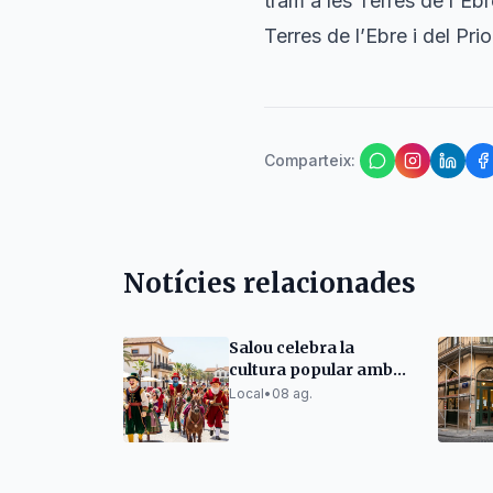
tram a les Terres de l'Eb
Terres de l’Ebre i del Prio
Comparteix
:
Notícies relacionades
Salou celebra la
cultura popular amb
l'Exhibició d'Elements
Local
•
08 ag.
Festius