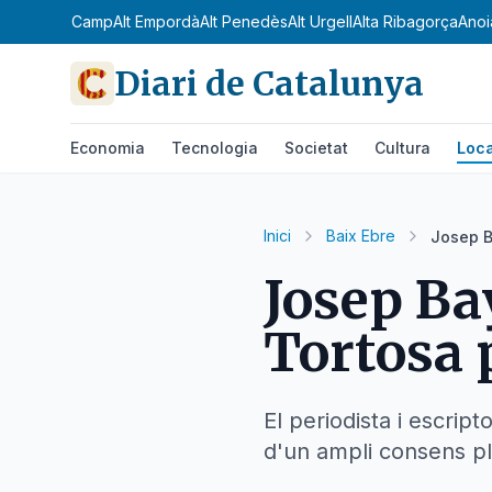
Alt Camp
Alt Empordà
Alt Penedès
Alt Urgell
Alta Ribagorça
Anoi
Diari de Catalunya
Economia
Tecnologia
Societat
Cultura
Loca
Inici
Baix Ebre
Josep Ba
Josep Bay
Tortosa 
El periodista i escrip
d'un ampli consens pl