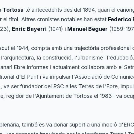
 a
Tortosa
té antecedents des del 1894, quan el cano
r el títol. Altres cronistes notables han estat
Federico 
923),
Enric Bayerri
(1941) i
Manuel Beguer
(1959-197
scut el 1944, compta amb una trajectòria professional 
l'arquitectura, la construcció, l'urbanisme i l'educació. 
manari
Ebre Informes
i actualment col·labora amb el
Set
itorial d'
El Punt
i va impulsar l'Associació de Comunic
ica, va ser fundador del PSC a les Terres de l'Ebre, imp
e, regidor de l'Ajuntament de Tortosa el 1983 i va ocu
 plenària, també es va donar suport a una moció d'ERC