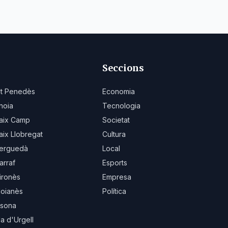
Seccions
lt Penedès
Economia
noia
Tecnologia
aix Camp
Societat
aix Llobregat
Cultura
erguedà
Local
arraf
Esports
ironès
Empresa
oianès
Política
sona
la d'Urgell