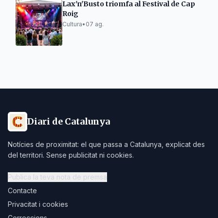
Lax'n'Busto triomfa al Festival de Cap
Roig
Cultura
•
07 ag.
Diari de Catalunya
Notícies de proximitat: el que passa a Catalunya, explicat des
del territori. Sense publicitat ni cookies.
Publica la teva nota de premsa
Contacte
Privacitat i cookies
Correccions