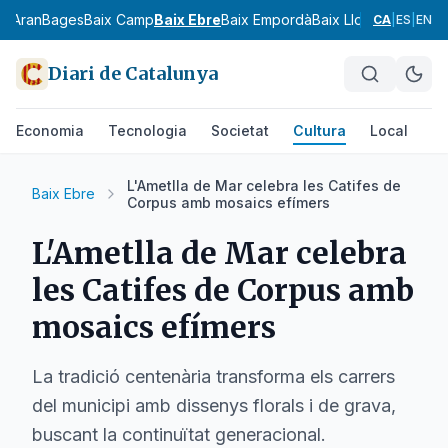
ia
Aran
Bages
Baix Camp
Baix Ebre
Baix Empordà
Baix Llobregat
Baix 
CA
|
ES
|
EN
Diari de Catalunya
Economia
Tecnologia
Societat
Cultura
Local
Es
L'Ametlla de Mar celebra les Catifes de
Baix Ebre
Corpus amb mosaics efímers
L'Ametlla de Mar celebra
les Catifes de Corpus amb
mosaics efímers
La tradició centenària transforma els carrers
del municipi amb dissenys florals i de grava,
buscant la continuïtat generacional.