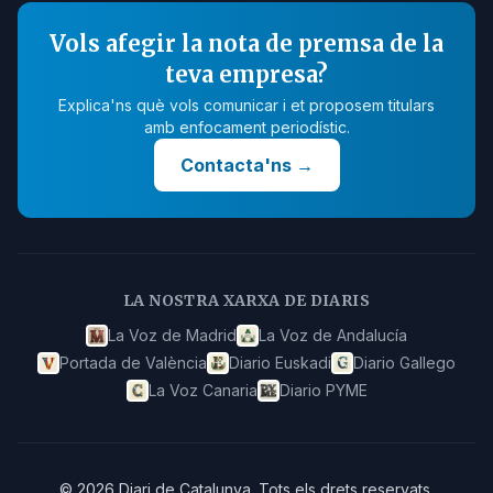
Vols afegir la nota de premsa de la
teva empresa?
Explica'ns què vols comunicar i et proposem titulars
amb enfocament periodístic.
Contacta'ns
→
LA NOSTRA XARXA DE DIARIS
La Voz de Madrid
La Voz de Andalucía
Portada de València
Diario Euskadi
Diario Gallego
La Voz Canaria
Diario PYME
©
2026
Diari de Catalunya
.
Tots els drets reservats.