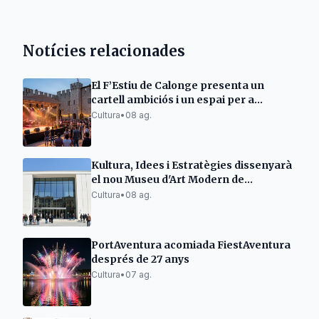
Notícies relacionades
El F’Estiu de Calonge presenta un
cartell ambiciós i un espai per a
emergents
Cultura
•
08 ag.
Kultura, Idees i Estratègies dissenyarà
el nou Museu d'Art Modern de
Tarragona
Cultura
•
08 ag.
PortAventura acomiada FiestAventura
després de 27 anys
Cultura
•
07 ag.