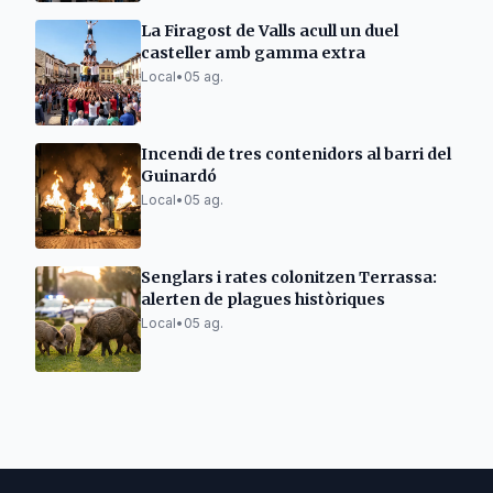
La Firagost de Valls acull un duel
casteller amb gamma extra
Local
•
05 ag.
Incendi de tres contenidors al barri del
Guinardó
Local
•
05 ag.
Senglars i rates colonitzen Terrassa:
alerten de plagues històriques
Local
•
05 ag.