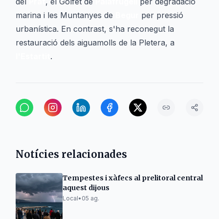
del
Prat
, el Golfet de
Palafrugell
per degradació
marina i les Muntanyes de
Begur
per pressió
urbanística. En contrast, s'ha reconegut la
restauració dels aiguamolls de la Pletera, a
l'Estartit
.
Notícies relacionades
Tempestes i xàfecs al prelitoral central
aquest dijous
Local
•
05 ag.