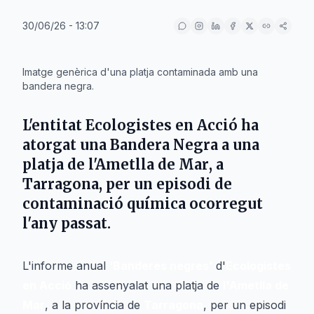
30/06/26 - 13:07
IA
Imatge genèrica d'una platja contaminada amb una
bandera negra.
L'entitat
Ecologistes en Acció
ha
atorgat una
Bandera Negra
a una
platja de
l'Ametlla de Mar
, a
Tarragona, per un episodi de
contaminació química ocorregut
l'any passat.
L'informe anual
‘Banderes negres’
d'
Ecologistes
en Acció
ha assenyalat una platja de
l'Ametlla de
Mar
, a la província de
Tarragona
, per un episodi