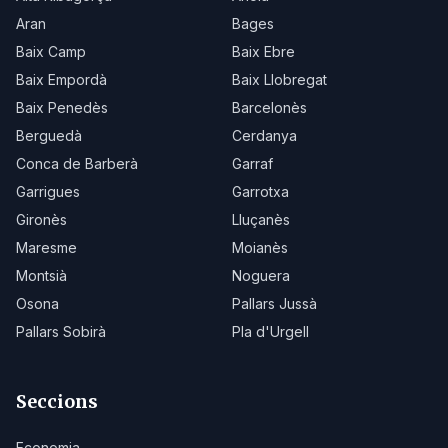
Aran
Bages
Baix Camp
Baix Ebre
Baix Empordà
Baix Llobregat
Baix Penedès
Barcelonès
Berguedà
Cerdanya
Conca de Barberà
Garraf
Garrigues
Garrotxa
Gironès
Lluçanès
Maresme
Moianès
Montsià
Noguera
Osona
Pallars Jussà
Pallars Sobirà
Pla d'Urgell
Seccions
Economia