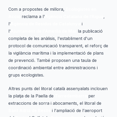
Com a propostes de millora,
Ecologistes en
Acció
reclama a l'
Agència Catalana de l’Aigua
,
l'
Agència de Residus de Catalunya
i
l'
Ajuntament de l'Ametlla de Mar
la publicació
completa de les anàlisis, l'establiment d'un
protocol de comunicació transparent, el reforç de
la vigilància marítima i la implementació de plans
de prevenció. També proposen una taula de
coordinació ambiental entre administracions i
grups ecologistes.
Altres punts del litoral català assenyalats inclouen
la platja de la Paella de
Torredembarra
per
extraccions de sorra i abocaments, el litoral de
Sant Adrià de Besòs
i l'ampliació de l'aeroport