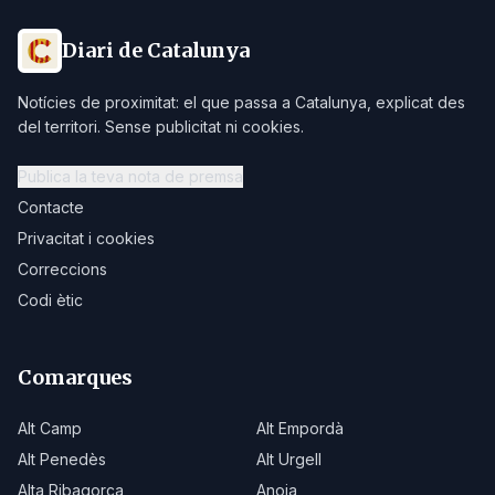
Diari de Catalunya
Notícies de proximitat: el que passa a Catalunya, explicat des
del territori. Sense publicitat ni cookies.
Publica la teva nota de premsa
Contacte
Privacitat i cookies
Correccions
Codi ètic
Comarques
Alt Camp
Alt Empordà
Alt Penedès
Alt Urgell
Alta Ribagorça
Anoia