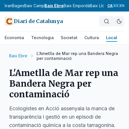
ia
Aran
Bages
Baix Camp
Baix Ebre
Baix Empordà
Baix Llobregat
Baix 
CA
|
ES
|
EN
Diari de Catalunya
Economia
Tecnologia
Societat
Cultura
Local
Es
L'Ametlla de Mar rep una Bandera Negra
Baix Ebre
per contaminació
L'Ametlla de Mar rep una
Bandera Negra per
contaminació
Ecologistes en Acció assenyala la manca de
transparència i gestió en un episodi de
contaminació química a la costa tarragonina.