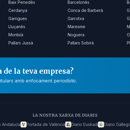
Baix Penedès
Barcelonès
B
Cerdanya
Conca de Barberà
G
Garrigues
Garrotxa
G
Lluçanès
Maresme
M
Montsià
Noguera
O
Pallars Jussà
Pallars Sobirà
P
a de la teva empresa?
itulars amb enfocament periodístic.
LA NOSTRA XARXA DE DIARIS
 Andalucía
Portada de València
Diario Euskadi
Diario Galleg