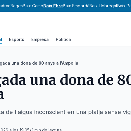
a
Aran
Bages
Baix Camp
Baix Ebre
Baix Empordà
Baix Llobregat
Baix P
l
Esports
Empresa
Política
gada una dona de 80 anys a l'Ampolla
ada una dona de 80
a
ta de l'aigua inconscient en una platja sense vigi
2026 a les 19:05
•
1
min de lectura