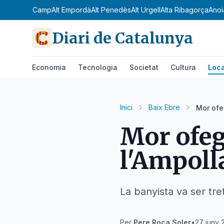
Alt Camp
Alt Empordà
Alt Penedès
Alt Urgell
Alta Ribagorça
Anoi
Diari de Catalunya
Economia
Tecnologia
Societat
Cultura
Loca
Inici
Baix Ebre
Mor ofe
Mor ofeg
l'Ampoll
La banyista va ser tre
Per
Pere Roca Soler
•
27 juny 