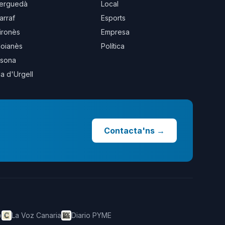
erguedà
Local
arraf
Esports
ironès
Empresa
oianès
Política
sona
la d'Urgell
Contacta'ns
→
o
La Voz Canaria
Diario PYME