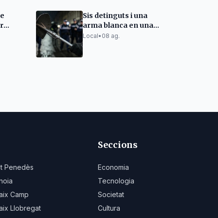
re
Sis detinguts i una
r
arma blanca en una
e al
macrobatuda policial a
Local
•
08 ag.
Barcelona
Seccions
lt Penedès
Economia
noia
Tecnologia
aix Camp
Societat
aix Llobregat
Cultura