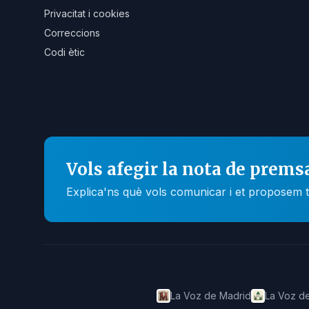
Privacitat i cookies
Correccions
Codi ètic
Vols afegir la nota de prems
Explica'ns què vols comunicar i et proposem t
La Voz de Madrid
La Voz de