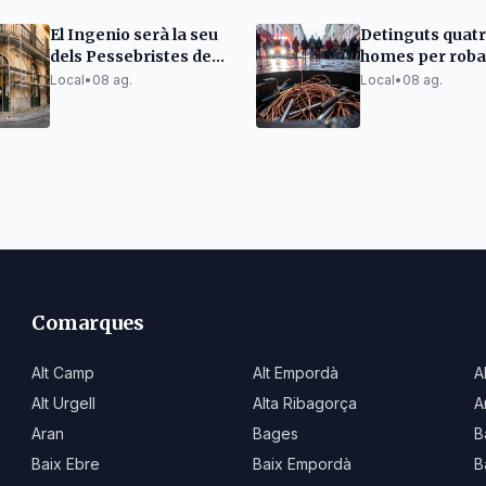
El Ingenio serà la seu
Detinguts quat
dels Pessebristes de
homes per roba
Barcelona
cablejat de cour
Local
•
08 ag.
Local
•
08 ag.
Poblenou
Comarques
Alt Camp
Alt Empordà
A
Alt Urgell
Alta Ribagorça
A
Aran
Bages
B
Baix Ebre
Baix Empordà
B