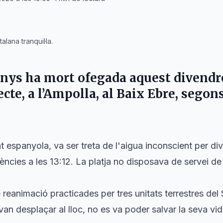
lana tranquil·la.
nys ha mort ofegada aquest divendres
tecte, a l’Ampolla, al Baix Ebre, sego
at espanyola, va ser treta de l'aigua inconscient per d
ències a les 13:12. La platja no disposava de servei de 
 reanimació practicades per tres unitats terrestres de
n desplaçar al lloc, no es va poder salvar la seva vid