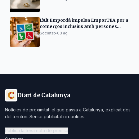
L'Alt Empordà impulsa EmporTEA per a
comerços inclusius amb persones
autistes
Societat
•
03 ag.
Diari de Catalunya
Notícies de proximitat: el que passa a Catalunya, explicat des
del territori. Sense publicitat ni cookies.
Publica la teva nota de premsa