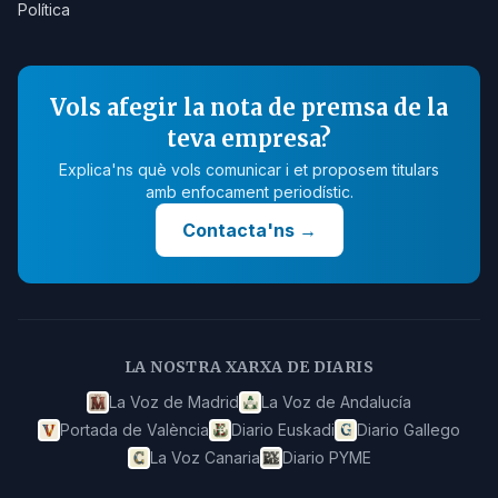
Política
Vols afegir la nota de premsa de la
teva empresa?
Explica'ns què vols comunicar i et proposem titulars
amb enfocament periodístic.
Contacta'ns
→
LA NOSTRA XARXA DE DIARIS
La Voz de Madrid
La Voz de Andalucía
Portada de València
Diario Euskadi
Diario Gallego
La Voz Canaria
Diario PYME