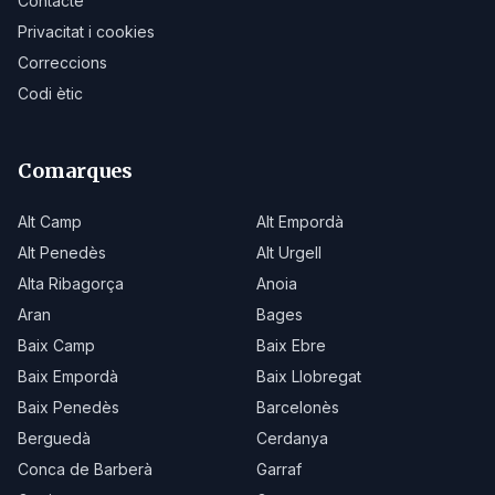
Contacte
Privacitat i cookies
Correccions
Codi ètic
Comarques
Alt Camp
Alt Empordà
Alt Penedès
Alt Urgell
Alta Ribagorça
Anoia
Aran
Bages
Baix Camp
Baix Ebre
Baix Empordà
Baix Llobregat
Baix Penedès
Barcelonès
Berguedà
Cerdanya
Conca de Barberà
Garraf