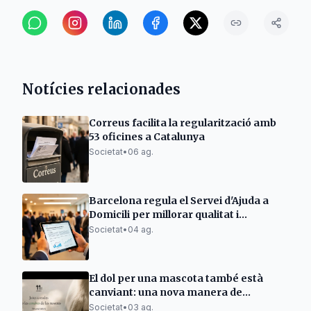
Notícies relacionades
Correus facilita la regularització amb
53 oficines a Catalunya
Societat
•
06 ag.
Barcelona regula el Servei d'Ajuda a
Domicili per millorar qualitat i
eficiència
Societat
•
04 ag.
El dol per una mascota també està
canviant: una nova manera de
mantenir-ne viu el record
Societat
•
03 ag.