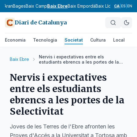
ia
Aran
Bages
Baix Camp
Baix Ebre
Baix Empordà
Baix Llobregat
Baix 
CA
|
ES
|
EN
Diari de Catalunya
Economia
Tecnologia
Societat
Cultura
Local
Es
Nervis i expectatives entre els
Baix Ebre
estudiants ebrencs a les portes de la
Selectivitat
Nervis i expectatives
entre els estudiants
ebrencs a les portes de la
Selectivitat
Joves de les Terres de l'Ebre afronten les
Proves d'Accés a la Universitat a Tortosa amb