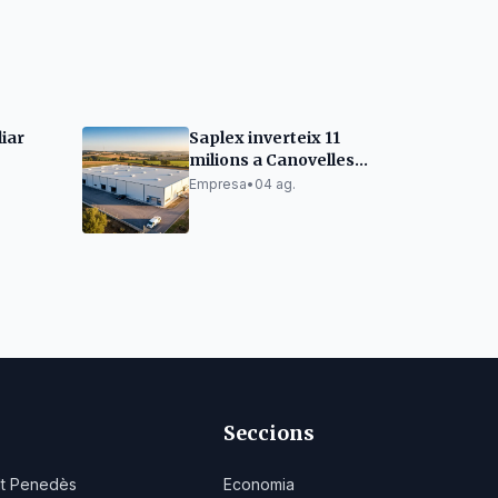
iar
Saplex inverteix 11
milions a Canovelles
l
per créixer
Empresa
•
04 ag.
ases de
Seccions
lt Penedès
Economia