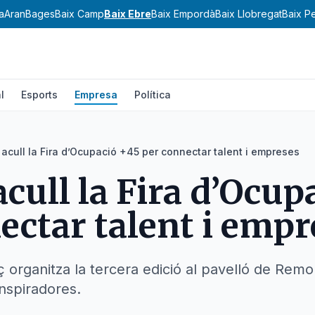
a
Aran
Bages
Baix Camp
Baix Ebre
Baix Empordà
Baix Llobregat
Baix P
l
Esports
Empresa
Política
 acull la Fira d’Ocupació +45 per connectar talent i empreses
acull la Fira d’Ocup
ectar talent i empr
organitza la tercera edició al pavelló de Rem
nspiradores.