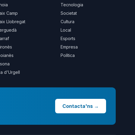
noia
Tecnologia
aix Camp
Societat
aix Llobregat
Cultura
erguedà
Local
arraf
Esports
ironès
Empresa
oianès
Política
sona
la d'Urgell
Contacta'ns
→