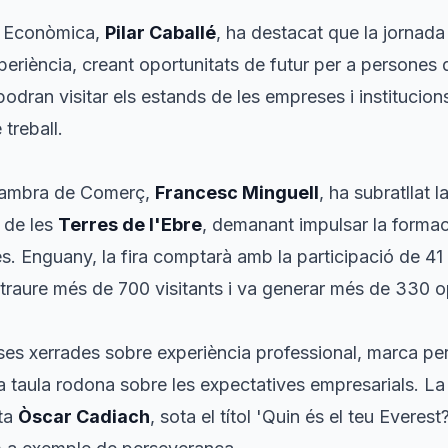
ó Econòmica,
Pilar Caballé
, ha destacat que la jornada 
periència, creant oportunitats de futur per a persone
podran visitar els estands de les empreses i institucio
 treball.
 Cambra de Comerç,
Francesc Minguell
, ha subratllat 
 de les
Terres de l'Ebre
, demanant impulsar la formac
es. Enguany, la fira comptarà amb la participació de 4
 atraure més de 700 visitants i va generar més de 330 o
ses xerrades sobre experiència professional, marca per
a taula rodona sobre les expectatives empresarials. La
sta
Òscar Cadiach
, sota el títol 'Quin és el teu Everes