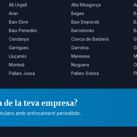
Alt Urgell
Alta Ribagorça
A
Aran
Bages
B
Baix Ebre
Baix Empordà
B
Baix Penedès
Barcelonès
B
Cerdanya
Conca de Barberà
G
Garrigues
Garrotxa
G
Lluçanès
Maresme
M
Montsià
Noguera
O
Pallars Jussà
Pallars Sobirà
P
a de la teva empresa?
itulars amb enfocament periodístic.