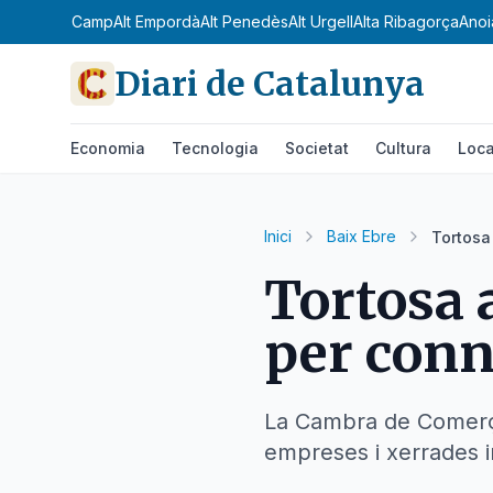
Alt Camp
Alt Empordà
Alt Penedès
Alt Urgell
Alta Ribagorça
Anoi
Diari de Catalunya
Economia
Tecnologia
Societat
Cultura
Loca
Inici
Baix Ebre
Tortosa
Tortosa 
per conn
La Cambra de Comerç 
empreses i xerrades i