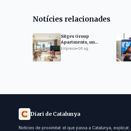
Notícies relacionades
Sitges Group
Apartments, un
referent reconegut
Empresa
•
06 ag.
pels seus clients
Diari de Catalunya
Notícies de proximitat: el que passa a Catalunya, explicat