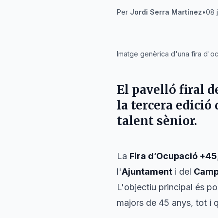
Per
Jordi Serra Martínez
•
08 
IA
Imatge genèrica d'una fira d'oc
El pavelló firal 
la tercera edició
talent sènior.
La
Fira d’Ocupació +45
l'
Ajuntament
i del
Campu
L'objectiu principal és po
majors de 45 anys, tot i 