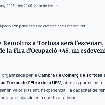
juny 2026 a les 22:05
•
2
min de lectura
upació amb participants de diverses edats interactuant.
de
Remolins
a
Tortosa
serà l'escenari,
 de la Fira d’Ocupació +45, un esdeve
, organitzada per la
Cambra de Comerç de Tortosa
a
s Terres de l'Ebre de la URV
, obre les portes entre l
sar en valor el talent, l'experiència i la capacitat de r
que la participació està oberta a tothom.