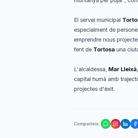
muntanya per pujar', co
El servei municipal
Torto
especialment de persones 
emprendre nous projectes. 
fent de
Tortosa
una ciut
L'alcaldessa,
Mar Lleixà
capital humà amb trajectòr
projectes d'èxit.
Comparteix
: