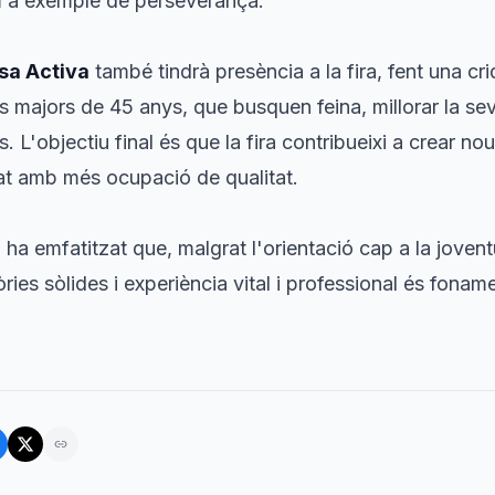
m a exemple de perseverança.
sa Activa
també tindrà presència a la fira, fent una cri
majors de 45 anys, que busquen feina, millorar la sev
L'objectiu final és que la fira contribueixi a crear nou
at amb més ocupació de qualitat.
, ha emfatitzat que, malgrat l'orientació cap a la joventu
ies sòlides i experiència vital i professional és foname