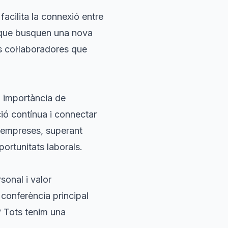
facilita la connexió entre
s que busquen una nova
ns col·laboradores que
la importància de
ió contínua i connectar
1 empreses, superant
portunitats laborals.
sonal i valor
 conferència principal
t? Tots tenim una