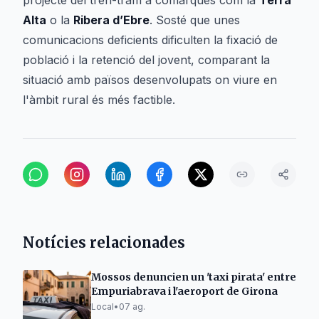
projecte del tren-tram a comarques com la
Terra
Alta
o la
Ribera d’Ebre
. Sosté que unes
comunicacions deficients dificulten la fixació de
població i la retenció del jovent, comparant la
situació amb països desenvolupats on viure en
l'àmbit rural és més factible.
Notícies relacionades
Mossos denuncien un 'taxi pirata' entre
Empuriabrava i l'aeroport de Girona
Local
•
07 ag.