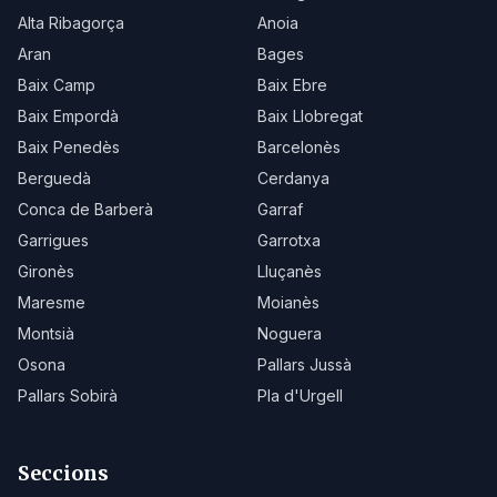
Alta Ribagorça
Anoia
Aran
Bages
Baix Camp
Baix Ebre
Baix Empordà
Baix Llobregat
Baix Penedès
Barcelonès
Berguedà
Cerdanya
Conca de Barberà
Garraf
Garrigues
Garrotxa
Gironès
Lluçanès
Maresme
Moianès
Montsià
Noguera
Osona
Pallars Jussà
Pallars Sobirà
Pla d'Urgell
Seccions