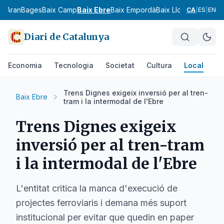
ia
Aran
Bages
Baix Camp
Baix Ebre
Baix Empordà
Baix Llobregat
Baix 
CA
|
ES
|
EN
Diari de Catalunya
Economia
Tecnologia
Societat
Cultura
Local
Es
Trens Dignes exigeix inversió per al tren-
Baix Ebre
tram i la intermodal de l'Ebre
Trens Dignes exigeix
inversió per al tren-tram
i la intermodal de l'Ebre
L'entitat critica la manca d'execució de
projectes ferroviaris i demana més suport
institucional per evitar que quedin en paper