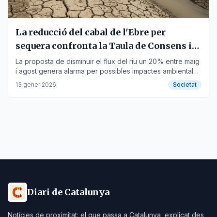
La reducció del cabal de l'Ebre per
sequera confronta la Taula de Consens i
la PDE
La proposta de disminuir el flux del riu un 20% entre maig
i agost genera alarma per possibles impactes ambientals i
econòmics al Delta.
13 gener 2026
Societat
Diari de Catalunya
Notícies de proximitat: el que passa a Catalunya, explicat des