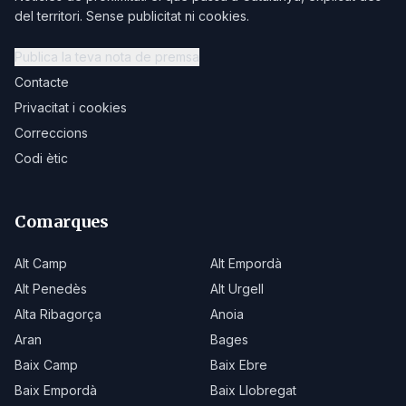
del territori. Sense publicitat ni cookies.
Publica la teva nota de premsa
Contacte
Privacitat i cookies
Correccions
Codi ètic
Comarques
Alt Camp
Alt Empordà
Alt Penedès
Alt Urgell
Alta Ribagorça
Anoia
Aran
Bages
Baix Camp
Baix Ebre
Baix Empordà
Baix Llobregat