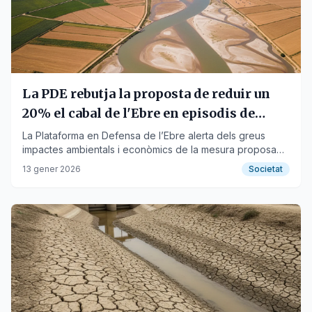
La PDE rebutja la proposta de reduir un
20% el cabal de l'Ebre en episodis de
sequera
La Plataforma en Defensa de l’Ebre alerta dels greus
impactes ambientals i econòmics de la mesura proposada
per la Taula de Consens del Delta.
13 gener 2026
Societat