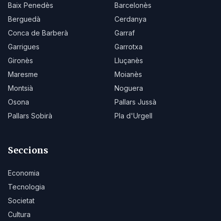
Baix Penedès
Barcelonès
Berguedà
Cerdanya
Conca de Barberà
Garraf
Garrigues
Garrotxa
Gironès
Lluçanès
Maresme
Moianès
Montsià
Noguera
Osona
Pallars Jussà
Pallars Sobirà
Pla d'Urgell
Seccions
Economia
Tecnologia
Societat
Cultura