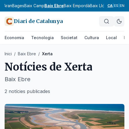
ia
Aran
Bages
Baix Camp
Baix Ebre
Baix Empordà
Baix Llobregat
Baix 
CA
|
ES
|
EN
Diari de Catalunya
Economia
Tecnologia
Societat
Cultura
Local
Es
Inici
/
Baix Ebre
/
Xerta
Notícies de
Xerta
Baix Ebre
2 notícies publicades