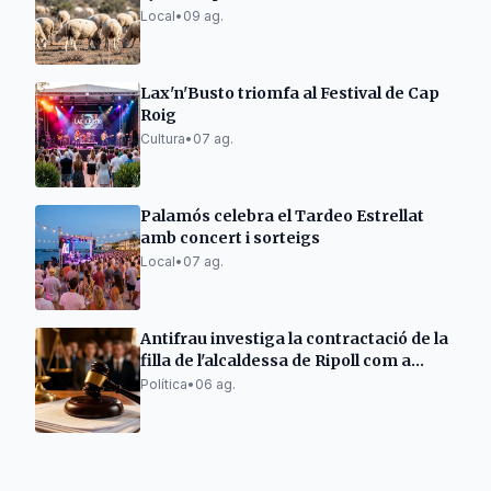
Local
•
09 ag.
Lax'n'Busto triomfa al Festival de Cap
Roig
Cultura
•
07 ag.
Palamós celebra el Tardeo Estrellat
amb concert i sorteigs
Local
•
07 ag.
Antifrau investiga la contractació de la
filla de l'alcaldessa de Ripoll com a
policia
Política
•
06 ag.