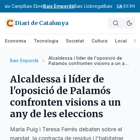
s
Baix Camp
Baix Ebre
Baix Empordà
Baix Llobregat
Baix Penedès
Bar
CA
|
ES
|
EN
Diari de Catalunya
Economia
Tecnologia
Societat
Cultura
Local
Es
Alcaldessa i líder de l'oposició de
Baix Empordà
Palamós confronten visions a un any
de les eleccions
Alcaldessa i líder de
l'oposició de Palamós
confronten visions a un
any de les eleccions
Maria Puig i Teresa Ferrés debaten sobre el
mandat, la contracta de residus i l'habitatge