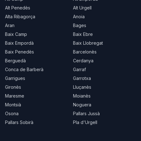
Alt Penedès
Alt Urgell
Alta Ribagorça
Anoia
Aran
Bages
Baix Camp
Baix Ebre
Baix Empordà
Baix Llobregat
Baix Penedès
Barcelonès
Berguedà
Cerdanya
Conca de Barberà
Garraf
Garrigues
Garrotxa
Gironès
Lluçanès
Maresme
Moianès
Montsià
Noguera
Osona
Pallars Jussà
Pallars Sobirà
Pla d'Urgell