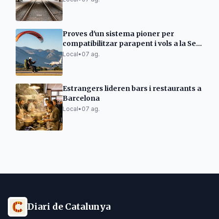
Proves d'un sistema pioner per
compatibilitzar parapent i vols a la Seu
d'Urgell
Local
•
07 ag.
Estrangers lideren bars i restaurants a
Barcelona
Local
•
07 ag.
Diari de Catalunya