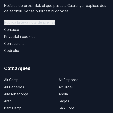
Notícies de proximitat: el que passa a Catalunya, explicat des
del territori. Sense publicitat ni cookies.
Publica la teva nota de premsa
Contacte
Privacitat i cookies
Correccions
Codi ètic
Comarques
Alt Camp
Alt Empordà
Alt Penedès
Alt Urgell
Alta Ribagorça
Anoia
Aran
Bages
Baix Camp
Baix Ebre