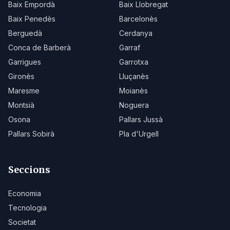
Baix Empordà
Baix Llobregat
Baix Penedès
Barcelonès
Berguedà
Cerdanya
Conca de Barberà
Garraf
Garrigues
Garrotxa
Gironès
Lluçanès
Maresme
Moianès
Montsià
Noguera
Osona
Pallars Jussà
Pallars Sobirà
Pla d'Urgell
Seccions
Economia
Tecnologia
Societat