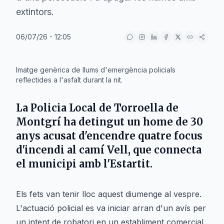
extintors.
06/07/26 - 12:05
IA
Imatge genèrica de llums d'emergència policials
reflectides a l'asfalt durant la nit.
La
Policia Local
de
Torroella de
Montgrí
ha detingut un home de 30
anys acusat d'encendre quatre focus
d'incendi al
camí Vell
, que connecta
el municipi amb l'
Estartit
.
Els fets van tenir lloc aquest diumenge al vespre.
L'actuació policial es va iniciar arran d'un avís per
un intent de robatori en un establiment comercial.