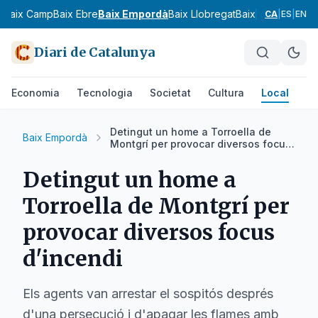
s
Baix Camp
Baix Ebre
Baix Empordà
Baix Llobregat
Baix Penedès
Bar
CA
|
ES
|
EN
Diari de Catalunya
Economia
Tecnologia
Societat
Cultura
Local
Es
Detingut un home a Torroella de
Baix Empordà
Montgrí per provocar diversos focus
d'incendi
Detingut un home a
Torroella de Montgrí per
provocar diversos focus
d'incendi
Els agents van arrestar el sospitós després
d'una persecució i d'apagar les flames amb