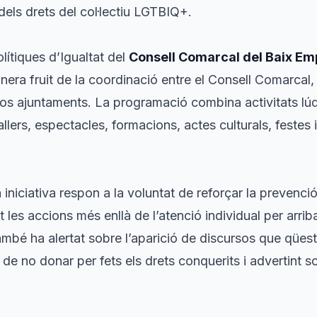
a dels drets del col·lectiu LGTBIQ+.
lítiques d’Igualtat del
Consell Comarcal del Baix E
nera fruit de la coordinació entre el Consell Comarcal, 
os ajuntaments. La programació combina activitats lúdi
tallers, espectacles, formacions, actes culturals, festes
iniciativa respon a la voluntat de reforçar la prevenció 
les accions més enllà de l’atenció individual per arriba
també ha alertat sobre l’aparició de discursos que qües
 de no donar per fets els drets conquerits i advertint s