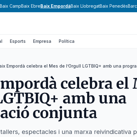
Baix Camp
Baix Ebre
Baix Empordà
Baix Llobregat
Baix Penedès
Barc
al
Esports
Empresa
Política
Baix Empordà celebra el Mes de l’Orgull LGTBIQ+ amb una progr
Empordà celebra el
 LGTBIQ+ amb una
ació conjunta
tallers, espectacles i una marxa reivindicativa