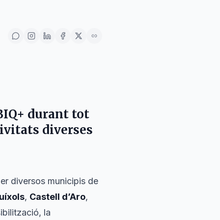
IQ+ durant tot
vitats diverses
per diversos municipis de
uíxols
,
Castell d’Aro
,
bilització, la