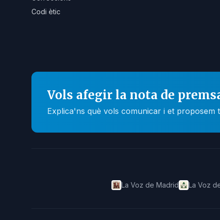
Codi ètic
Vols afegir la nota de prems
Explica'ns què vols comunicar i et proposem t
La Voz de Madrid
La Voz de