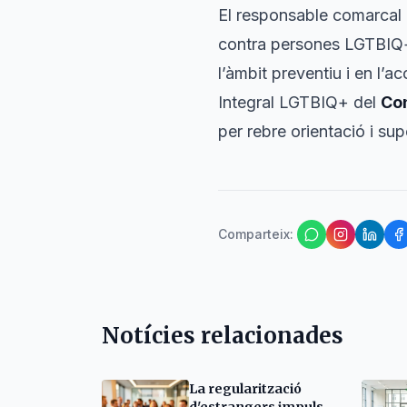
El responsable comarcal h
contra persones LGTBIQ+ a
l’àmbit preventiu i en l’
Integral LGTBIQ+ del
Co
per rebre orientació i sup
Comparteix
:
Notícies relacionades
La regularització