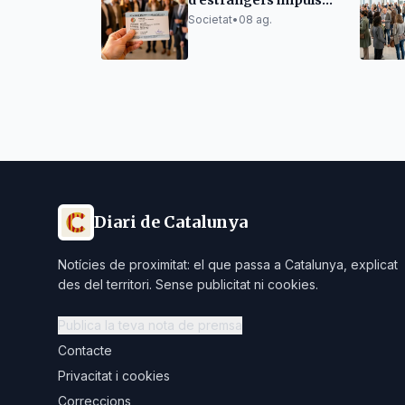
d'estrangers impulsa
l'afiliació a la
Societat
•
08 ag.
Seguretat Social al
Berguedà
Diari de Catalunya
Notícies de proximitat: el que passa a Catalunya, explicat
des del territori. Sense publicitat ni cookies.
Publica la teva nota de premsa
Contacte
Privacitat i cookies
Correccions