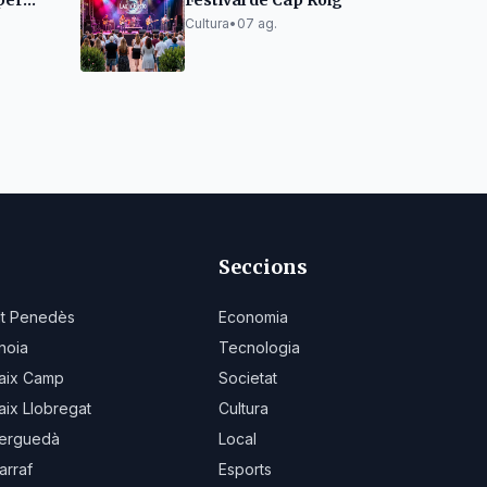
per
Festival de Cap Roig
ense
Cultura
•
07 ag.
scans
Seccions
lt Penedès
Economia
noia
Tecnologia
aix Camp
Societat
aix Llobregat
Cultura
erguedà
Local
arraf
Esports