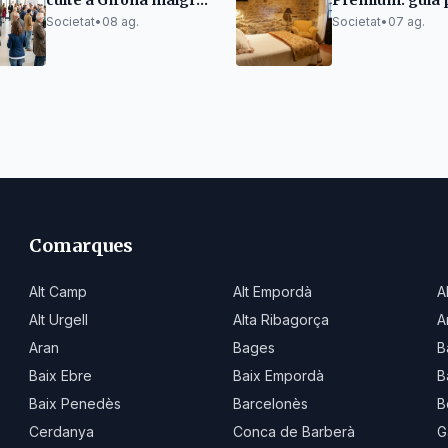
culte a Girona malgrat
Premium: guia 
la tendència a la baixa
organitzar-lo s
Societat
•
08 ag.
Societat
•
07 ag.
renunciar al de
Comarques
Alt Camp
Alt Empordà
A
Alt Urgell
Alta Ribagorça
A
Aran
Bages
B
Baix Ebre
Baix Empordà
B
Baix Penedès
Barcelonès
B
Cerdanya
Conca de Barberà
G