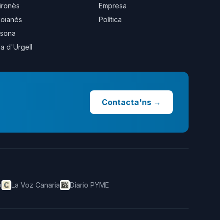
ironès
Empresa
oianès
Política
sona
la d'Urgell
Contacta'ns
→
o
La Voz Canaria
Diario PYME