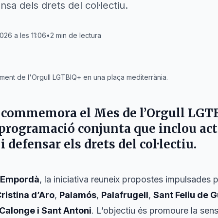
ensa dels drets del col·lectiu.
026 a les 11:06
•
2
min de lectura
ent de l'Orgull LGTBIQ+ en una plaça mediterrània.
commemora el Mes de l’Orgull LGTB
programació conjunta que inclou acti
i defensar els drets del col·lectiu.
x Empordà
, la iniciativa reuneix propostes impulsades 
ristina d’Aro
,
Palamós
,
Palafrugell
,
Sant Feliu de G
Calonge i Sant Antoni
. L’objectiu és promoure la sensi