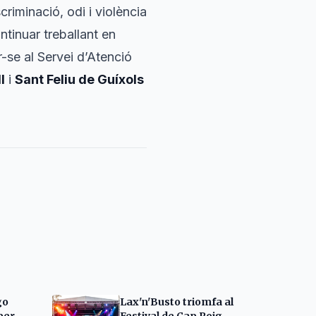
riminació, odi i violència
ntinuar treballant en
-se al Servei d’Atenció
l
i
Sant Feliu de Guíxols
go
Lax'n'Busto triomfa al