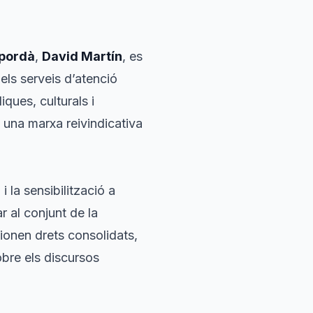
mpordà
,
David Martín
, es
els serveis d’atenció
ques, culturals i
 i una marxa reivindicativa
i la sensibilització a
r al conjunt de la
tionen drets consolidats,
obre els discursos