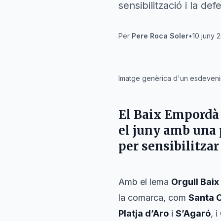
sensibilització i la def
Per
Pere Roca Soler
•
10 juny 2
IA
Imatge genèrica d'un esdevenim
El
Baix Empordà
el juny amb una 
per sensibilitzar 
Amb el lema
Orgull Bai
la comarca, com
Santa C
Platja d’Aro
i
S’Agaró
, i