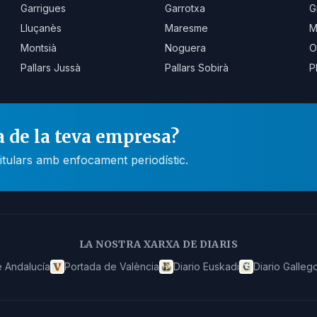
Garrigues
Garrotxa
G
Lluçanès
Maresme
M
Montsià
Noguera
O
Pallars Jussà
Pallars Sobirà
P
a de la teva empresa?
itulars amb enfocament periodístic.
LA NOSTRA XARXA DE DIARIS
 Andalucía
Portada de València
Diario Euskadi
Diario Galleg