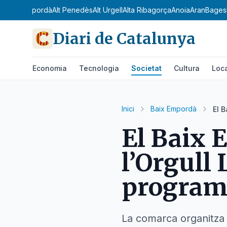
Camp
Alt Empordà
Alt Penedès
Alt Urgell
Alta Ribagorça
Anoia
Aran
Bages
Diari de Catalunya
Economia
Tecnologia
Societat
Cultura
Loc
Inici
Baix Empordà
El 
El Baix 
l’Orgull
program
La comarca organitza 