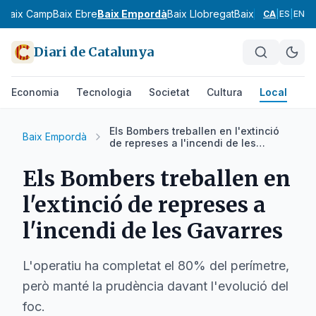
s
Baix Camp
Baix Ebre
Baix Empordà
Baix Llobregat
Baix Penedès
Bar
CA
|
ES
|
EN
Diari de Catalunya
Economia
Tecnologia
Societat
Cultura
Local
Es
Els Bombers treballen en l'extinció
Baix Empordà
de represes a l'incendi de les
Gavarres
Els Bombers treballen en
l'extinció de represes a
l'incendi de les Gavarres
L'operatiu ha completat el 80% del perímetre,
però manté la prudència davant l'evolució del
foc.