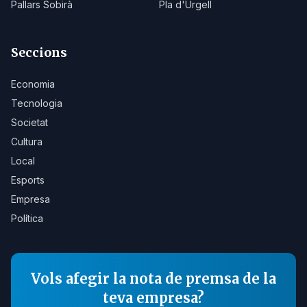
Pallars Sobirà
Pla d'Urgell
Seccions
Economia
Tecnologia
Societat
Cultura
Local
Esports
Empresa
Política
Vols afegir la nota de premsa de la
teva empresa?