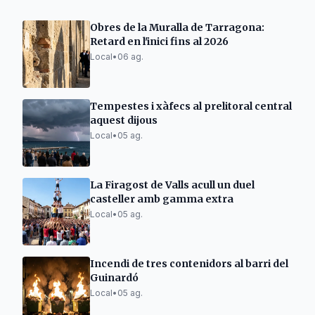
Obres de la Muralla de Tarragona:
Retard en l'inici fins al 2026
Local
•
06 ag.
Tempestes i xàfecs al prelitoral central
aquest dijous
Local
•
05 ag.
La Firagost de Valls acull un duel
casteller amb gamma extra
Local
•
05 ag.
Incendi de tres contenidors al barri del
Guinardó
Local
•
05 ag.