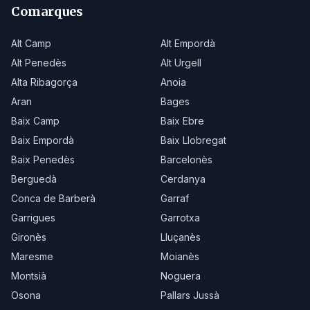
Comarques
Alt Camp
Alt Empordà
Alt Penedès
Alt Urgell
Alta Ribagorça
Anoia
Aran
Bages
Baix Camp
Baix Ebre
Baix Empordà
Baix Llobregat
Baix Penedès
Barcelonès
Berguedà
Cerdanya
Conca de Barberà
Garraf
Garrigues
Garrotxa
Gironès
Lluçanès
Maresme
Moianès
Montsià
Noguera
Osona
Pallars Jussà