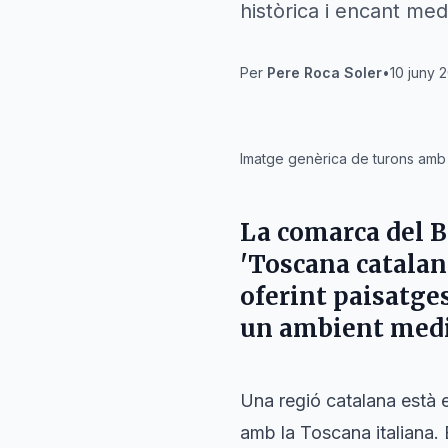
històrica i encant medi
Per
Pere Roca Soler
•
10 juny 
IA
Imatge genèrica de turons amb 
La comarca del B
'Toscana catalan
oferint paisatge
un ambient medi
Una regió catalana està e
amb la Toscana italiana. E