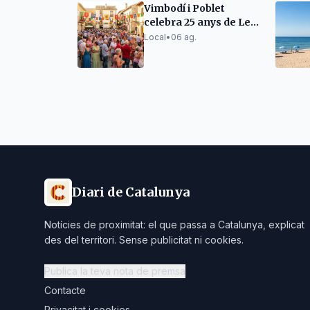
Vimbodí i Poblet
celebra 25 anys de Les
Orenetes en la Festa
Local
•
06 ag.
Major
Diari de Catalunya
Notícies de proximitat: el que passa a Catalunya, explicat
des del territori. Sense publicitat ni cookies.
Publica la teva nota de premsa
Contacte
Privacitat i cookies