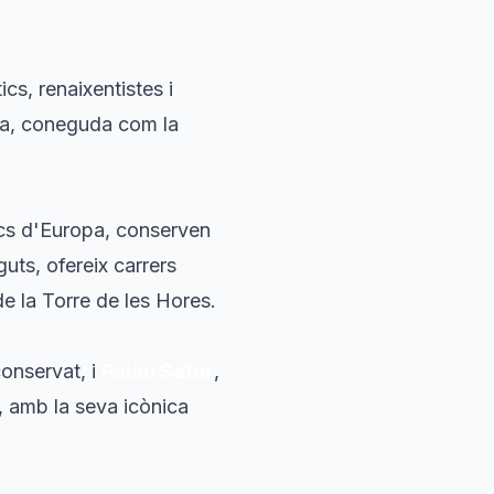
cs, renaixentistes i
rca, coneguda com la
cs d'Europa, conserven
uts, ofereix carrers
e la Torre de les Hores.
onservat, i
Palau Sator
,
, amb la seva icònica