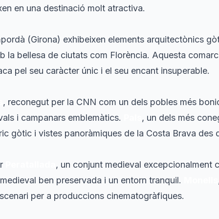
xen en una destinació molt atractiva.
mpordà (Girona) exhibeixen elements arquitectònics gòti
mb la bellesa de ciutats com Florència. Aquesta coma
ca pel seu caràcter únic i el seu encant insuperable.
s
, reconegut per la CNN com un dels pobles més boni
evals i campanars emblemàtics.
Pals
, un dels més coneg
ric gòtic i vistes panoràmiques de la Costa Brava des d
er
Peratallada
, un conjunt medieval excepcionalment c
 medieval ben preservada i un entorn tranquil.
Monells
'escenari per a produccions cinematogràfiques.