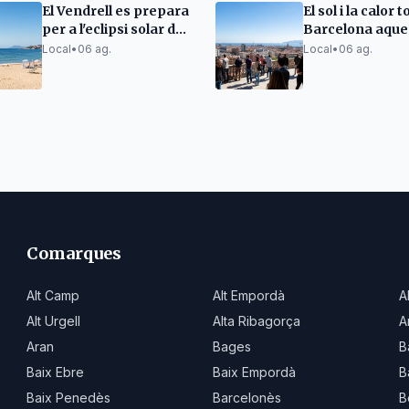
El Vendrell es prepara
El sol i la calor 
per a l'eclipsi solar del
Barcelona aque
12 d'agost
divendres
Local
•
06 ag.
Local
•
06 ag.
Comarques
Alt Camp
Alt Empordà
A
Alt Urgell
Alta Ribagorça
A
Aran
Bages
B
Baix Ebre
Baix Empordà
B
Baix Penedès
Barcelonès
B