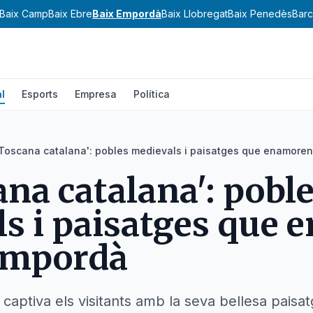
Baix Camp
Baix Ebre
Baix Empordà
Baix Llobregat
Baix Penedès
Barc
l
Esports
Empresa
Política
'Toscana catalana': pobles medievals i paisatges que enamoren
ana catalana': pobl
s i paisatges que
 Empordà
aptiva els visitants amb la seva bellesa paisatg