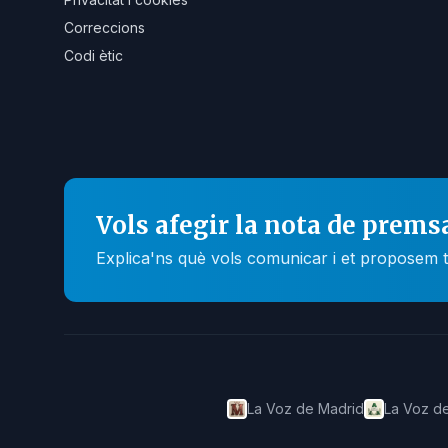
Correccions
Codi ètic
Vols afegir la nota de prems
Explica'ns què vols comunicar i et proposem t
La Voz de Madrid
La Voz de