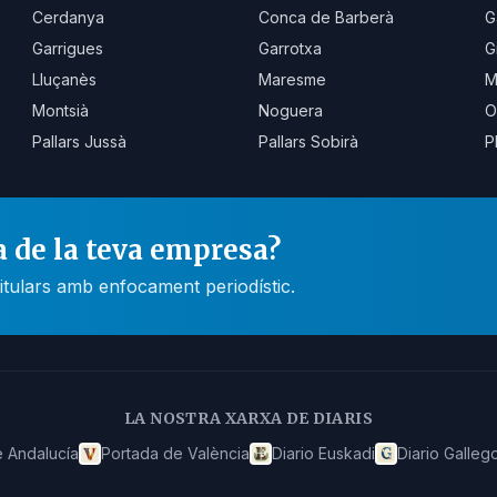
Cerdanya
Conca de Barberà
G
Garrigues
Garrotxa
G
Lluçanès
Maresme
M
Montsià
Noguera
O
Pallars Jussà
Pallars Sobirà
P
a de la teva empresa?
itulars amb enfocament periodístic.
LA NOSTRA XARXA DE DIARIS
 Andalucía
Portada de València
Diario Euskadi
Diario Galleg