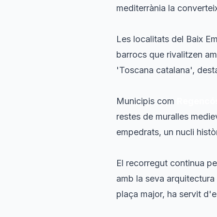
mediterrània la convertei
Les localitats del Baix E
barrocs que rivalitzen a
'Toscana catalana', desta
Municipis com
Regencó
restes de muralles medi
empedrats, un nucli histò
El recorregut continua p
amb la seva arquitectura
plaça major, ha servit d