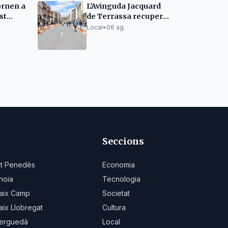
tornen a
L'Avinguda Jacquard
st
de Terrassa recupera
la circulació total a
Local
•
06 ag.
finals de setmana
Seccions
lt Penedès
Economia
noia
Tecnologia
aix Camp
Societat
aix Llobregat
Cultura
erguedà
Local