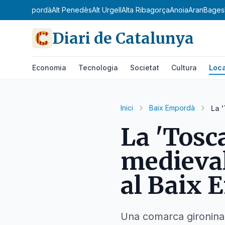
Camp
Alt Empordà
Alt Penedès
Alt Urgell
Alta Ribagorça
Anoia
Aran
Bages
Diari de Catalunya
Economia
Tecnologia
Societat
Cultura
Loca
Inici
Baix Empordà
La 
La 'Tosc
medieval
al Baix
Una comarca gironina c