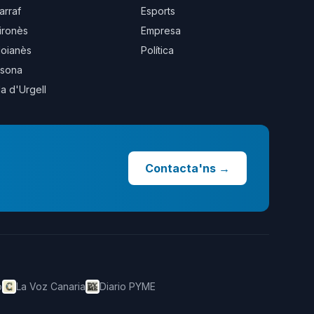
arraf
Esports
ironès
Empresa
oianès
Política
sona
la d'Urgell
Contacta'ns
→
o
La Voz Canaria
Diario PYME