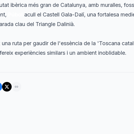
iutat ibèrica més gran de Catalunya, amb muralles, fos
ent,
Púbol
acull el Castell Gala-Dalí, una fortalesa med
arada clau del Triangle Dalinià.
 una ruta per gaudir de l'essència de la 'Toscana catala
reix experiències similars i un ambient inoblidable.