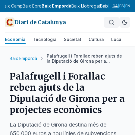
s
Baix Camp
Baix Ebre
Baix Empordà
Baix Llobregat
Baix Penedès
Bar
CA
|
ES
|
EN
Diari de Catalunya
Economia
Tecnologia
Societat
Cultura
Local
Es
Palafrugell i Forallac reben ajuts de
Baix Empordà
la Diputació de Girona per a
projectes econòmics
Palafrugell i Forallac
reben ajuts de la
Diputació de Girona per a
projectes econòmics
La Diputació de Girona destina més de
650.000 euros a nou línies de subvencions