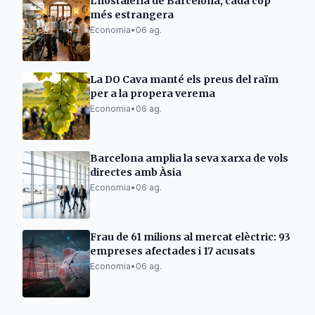
L'hostaleria de Barcelona, cada cop
més estrangera
Economia
•
06 ag.
La DO Cava manté els preus del raïm
per a la propera verema
Economia
•
06 ag.
Barcelona amplia la seva xarxa de vols
directes amb Àsia
Economia
•
06 ag.
Frau de 61 milions al mercat elèctric: 93
empreses afectades i 17 acusats
Economia
•
06 ag.