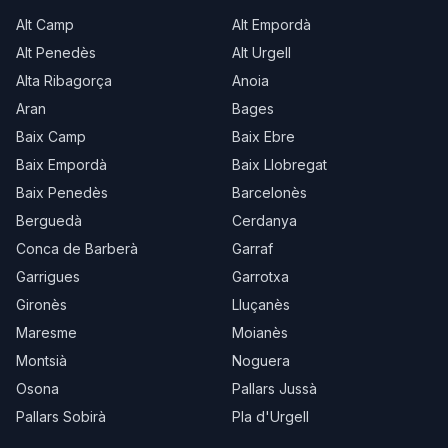
Alt Camp
Alt Empordà
Alt Penedès
Alt Urgell
Alta Ribagorça
Anoia
Aran
Bages
Baix Camp
Baix Ebre
Baix Empordà
Baix Llobregat
Baix Penedès
Barcelonès
Berguedà
Cerdanya
Conca de Barberà
Garraf
Garrigues
Garrotxa
Gironès
Lluçanès
Maresme
Moianès
Montsià
Noguera
Osona
Pallars Jussà
Pallars Sobirà
Pla d'Urgell