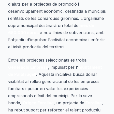
d'ajuts per a projectes de promoció i
desenvolupament econòmic, destinada a municipis
i entitats de les comarques gironines. L'organisme
supramunicipal destinarà un total de
més de
650.000 euros
a nou línies de subvencions, amb
l'objectiu d'impulsar l'activitat econòmica i enfortir
el teixit productiu del territori.
Entre els projectes seleccionats es troba
Generació Empresa
, impulsat per l'
Ajuntament
de Palafrugell
. Aquesta iniciativa busca donar
visibilitat al relleu generacional de les empreses
familiars i posar en valor les experiències
empresarials d'èxit del municipi. Per la seva
banda,
Origen Forallac
, un projecte de
Forallac
,
ha rebut suport per reforçar el talent productiu