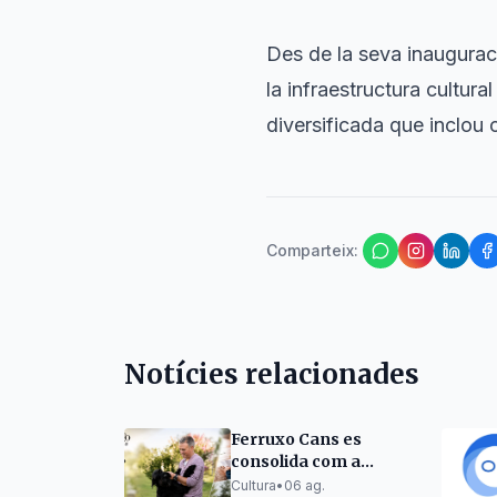
Des de la seva inaugurac
la infraestructura cultura
diversificada que inclou c
Comparteix
:
Notícies relacionades
Ferruxo Cans es
consolida com a
referent del
Cultura
•
06 ag.