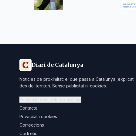
Schnauzer miniatura i
gegant després del
seu èxit al World Dog
Show 2026
Diari de Catalunya
Notícies de proximitat: el que passa a Catalunya, explicat
des del territori. Sense publicitat ni cookies.
Publica la teva nota de premsa
Contacte
Privacitat i cookies
Correccions
Codi ètic