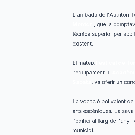
L'arribada de l'Auditori 
Montgrí
, que ja comptav
tècnica superior per acol
existent.
El mateix
Festival de To
l'equipament. L'
Acadèmi
Sabata
, va oferir un con
La vocació polivalent de 
arts escèniques. La seva 
l'edifici al llarg de l'an
municipi.