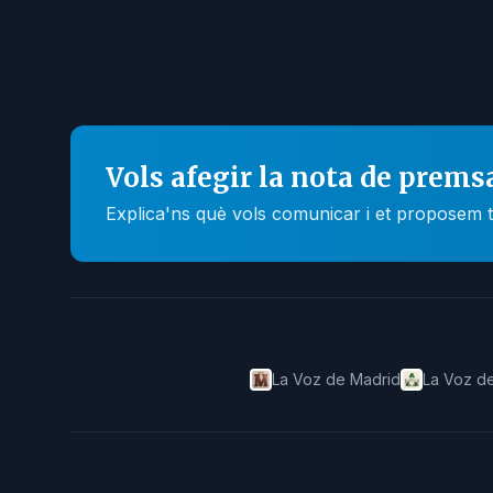
Vols afegir la nota de prems
Explica'ns què vols comunicar i et proposem t
La Voz de Madrid
La Voz de