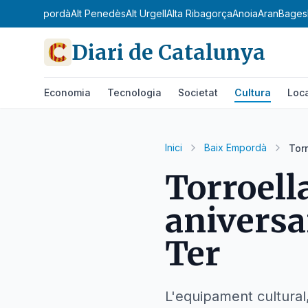
Camp
Alt Empordà
Alt Penedès
Alt Urgell
Alta Ribagorça
Anoia
Aran
Bages
Diari de Catalunya
Economia
Tecnologia
Societat
Cultura
Loc
Inici
Baix Empordà
Torr
Torroell
aniversar
Ter
L'equipament cultural,