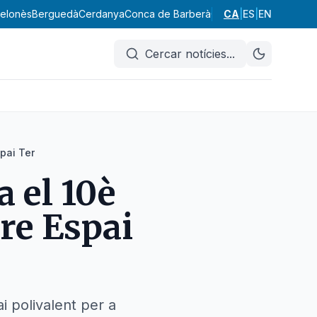
elonès
Berguedà
Cerdanya
Conca de Barberà
Garraf
CA
|
Garrigues
ES
|
EN
Garrot
Cercar notícies
...
spai Ter
 el 10è
tre Espai
i polivalent per a