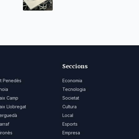
Cambridge a Espanya
Seccions
lt Penedès
Economia
noia
Tecnologia
aix Camp
Societat
aix Llobregat
Cultura
erguedà
Local
arraf
Esports
ironès
Empresa