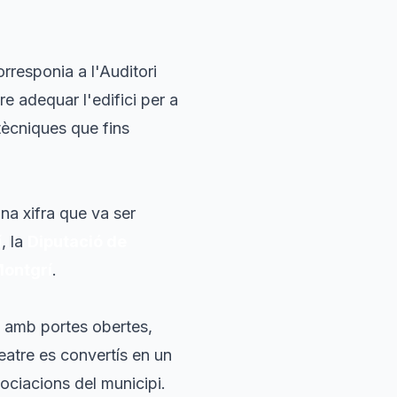
orresponia a l'Auditori
e adequar l'edifici per a
tècniques que fins
.
una xifra que va ser
í
, la
Diputació de
Montgrí
.
, amb portes obertes,
teatre es convertís en un
ociacions del municipi.