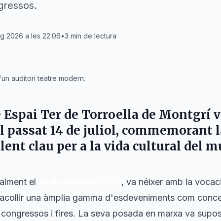
gressos.
ig 2026 a les 22:06
•
3
min de lectura
un auditori teatre modern.
 Espai Ter
de
Torroella de Montgrí
v
el passat 14 de juliol, commemorant 
lent clau per a la vida cultural del m
ialment el
14 de juliol de 2013
, va néixer amb la vocac
 d'acollir una àmplia gamma d'esdeveniments com conce
, congressos i fires. La seva posada en marxa va suposa