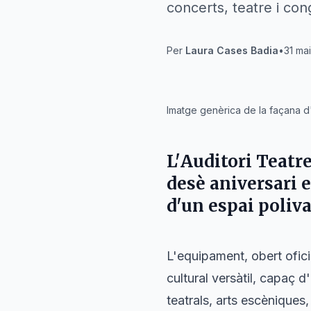
concerts, teatre i con
Per
Laura Cases Badia
•
31 ma
IA
Imatge genèrica de la façana d'
L'
Auditori Teatre
desè aniversari 
d'un espai poliva
L'equipament, obert ofic
cultural versàtil, capaç
teatrals, arts escèniques