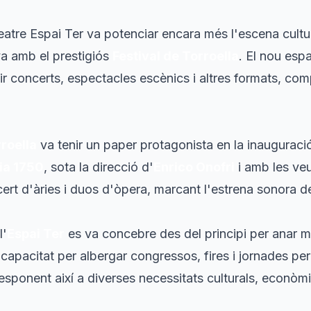
Teatre Espai Ter va potenciar encara més l'escena cult
a amb el prestigiós
Festival de Torroella
. El nou espa
lir concerts, espectacles escènics i altres formats, co
rroella
va tenir un paper protagonista en la inauguraci
a 1750
, sota la direcció d'
Enrico Onofri
i amb les ve
cert d'àries i duos d'òpera, marcant l'estrena sonora de
l'
Espai Ter
es va concebre des del principi per anar mé
capacitat per albergar congressos, fires i jornades pe
y, responent així a diverses necessitats culturals, econòm