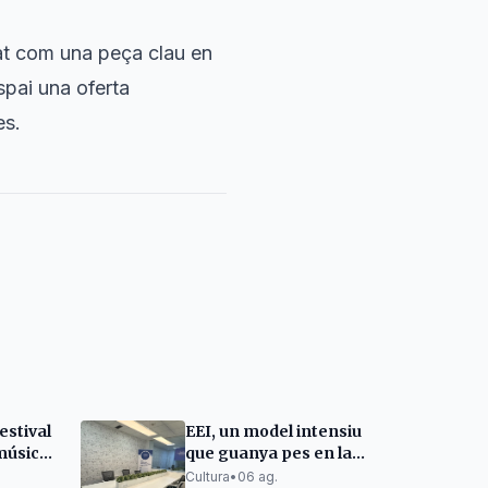
at com una peça clau en
spai una oferta
es.
estival
EEI, un model intensiu
música,
que guanya pes en la
òlegs
preparació d'exàmens
Cultura
•
06 ag.