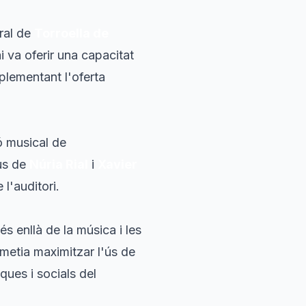
ural de
Torroella de
i va oferir una capacitat
mplementant l'oferta
ó musical de
us de
Núria Rial
i
Xavier
 l'auditori.
s enllà de la música i les
rmetia maximitzar l'ús de
iques i socials del