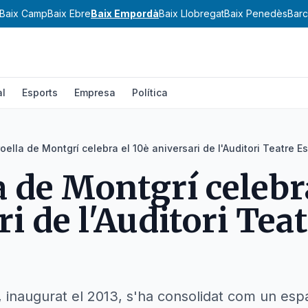
Baix Camp
Baix Ebre
Baix Empordà
Baix Llobregat
Baix Penedès
Barc
al
Esports
Empresa
Política
oella de Montgrí celebra el 10è aniversari de l'Auditori Teatre E
a de Montgrí celebra
i de l'Auditori Tea
 inaugurat el 2013, s'ha consolidat com un espa