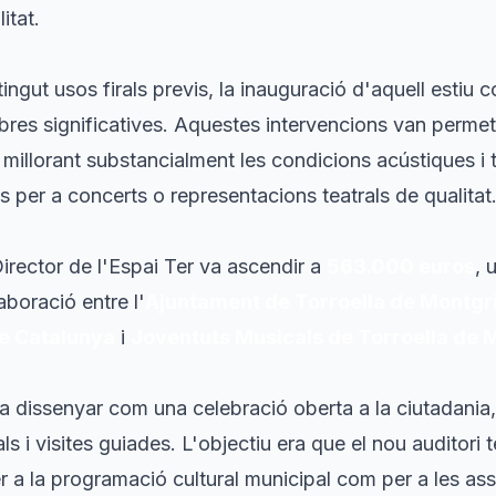
litat.
 tingut usos firals previs, la inauguració d'aquell estiu c
res significatives. Aquestes intervencions van permetr
 millorant substancialment les condicions acústiques i 
 per a concerts o representacions teatrals de qualitat
Director de l'Espai Ter va ascendir a
563.000 euros
, 
laboració entre l'
Ajuntament de Torroella de Montgr
de Catalunya
i
Joventuts Musicals de Torroella de 
va dissenyar com una celebració oberta a la ciutadania
ls i visites guiades. L'objectiu era que el nou auditori 
r a la programació cultural municipal com per a les ass