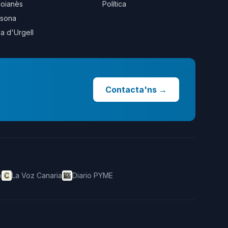
oianès
Política
sona
la d'Urgell
Contacta'ns
→
o
La Voz Canaria
Diario PYME