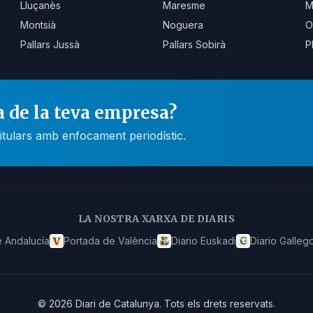
Lluçanès
Maresme
M
Montsià
Noguera
O
Pallars Jussà
Pallars Sobirà
P
a de la teva empresa?
itulars amb enfocament periodístic.
LA NOSTRA XARXA DE DIARIS
 Andalucía
Portada de València
Diario Euskadi
Diario Galleg
©
2026
Diari de Catalunya
.
Tots els drets reservats.