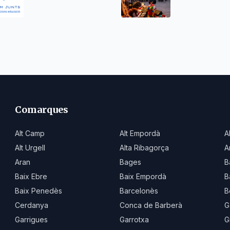
preparació
d'oposicions docents
Comarques
Alt Camp
Alt Empordà
A
Alt Urgell
Alta Ribagorça
A
Aran
Bages
B
Baix Ebre
Baix Empordà
B
Baix Penedès
Barcelonès
B
Cerdanya
Conca de Barberà
G
Garrigues
Garrotxa
G