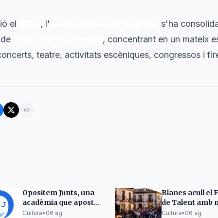
ió el
2013
, l'
Auditori Teatre Espai Ter
s'ha consolid
l de
Torroella de Montgrí
, concentrant en un mateix e
oncerts, teatre, activitats escèniques, congressos i fir
Opositem Junts, una
Blanes acull el F
acadèmia que aposta
de Talent amb 
per l'excel·lència en la
pallassos i mon
Cultura
•
06 ag.
Cultura
•
06 ag.