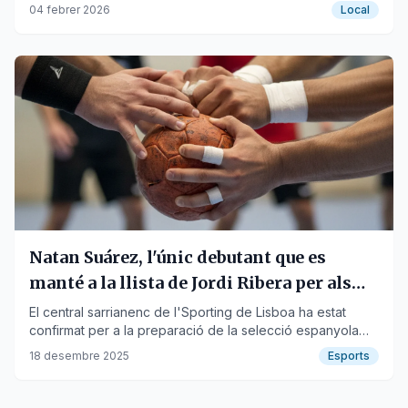
personals.
04 febrer 2026
Local
Natan Suárez, l'únic debutant que es
manté a la llista de Jordi Ribera per als
amistosos
El central sarrianenc de l'Sporting de Lisboa ha estat
confirmat per a la preparació de la selecció espanyola
abans de l'Europeu.
18 desembre 2025
Esports