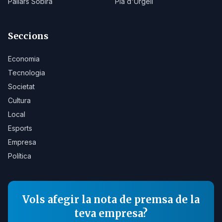
Pallars Sobirà
Pla d'Urgell
Seccions
Economia
Tecnologia
Societat
Cultura
Local
Esports
Empresa
Política
Vols afegir la nota de premsa de la
teva empresa?