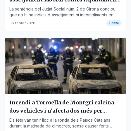
de Torroella de Montgrí
La sentència del Jutjat Social núm. 2 de Girona conclou
que no hi ha indicis d'assetjament ni incompliments en
prevenció de riscos laborals.
06 febrer 2026
Local
Incendi a Torroella de Montgrí calcina
dos vehicles i n'afecta dos més per
l'escalfor
Els fets van tenir lloc a la ronda dels Països Catalans
durant la matinada de dimecres, sense causar ferits