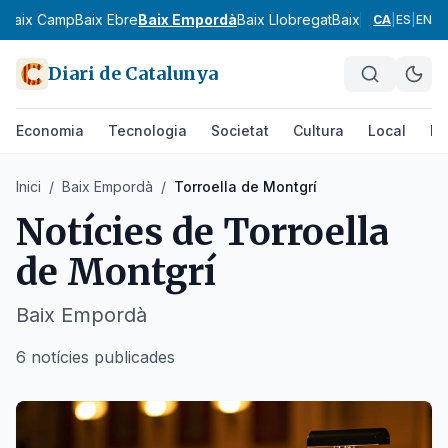
s
Baix Camp
Baix Ebre
Baix Empordà
Baix Llobregat
Baix Penedès
Bar
CA
|
ES
|
EN
Diari de Catalunya
Economia
Tecnologia
Societat
Cultura
Local
Es
Inici
/
Baix Empordà
/
Torroella de Montgrí
Notícies de
Torroella
de Montgrí
Baix Empordà
6 notícies publicades