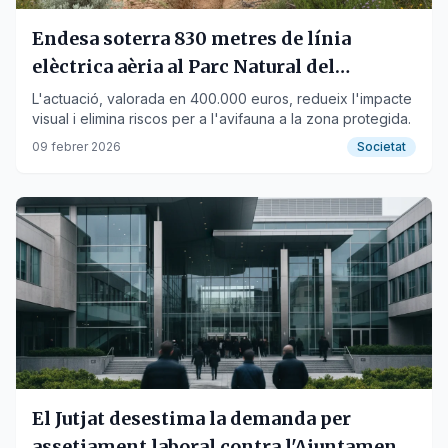
Endesa soterra 830 metres de línia
elèctrica aèria al Parc Natural del
Montgrí
L'actuació, valorada en 400.000 euros, redueix l'impacte
visual i elimina riscos per a l'avifauna a la zona protegida.
09 febrer 2026
Societat
El Jutjat desestima la demanda per
assetjament laboral contra l'Ajuntament