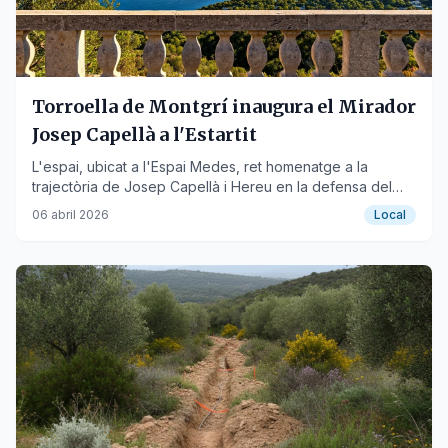
Torroella de Montgrí inaugura el Mirador
Josep Capellà a l'Estartit
L'espai, ubicat a l'Espai Medes, ret homenatge a la
trajectòria de Josep Capellà i Hereu en la defensa del
turisme sostenible.
06 abril 2026
Local