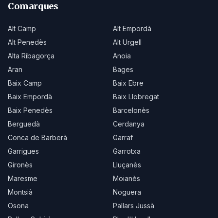
Comarques
Alt Camp
Alt Empordà
Alt Penedès
Alt Urgell
Alta Ribagorça
Anoia
Aran
Bages
Baix Camp
Baix Ebre
Baix Empordà
Baix Llobregat
Baix Penedès
Barcelonès
Berguedà
Cerdanya
Conca de Barberà
Garraf
Garrigues
Garrotxa
Gironès
Lluçanès
Maresme
Moianès
Montsià
Noguera
Osona
Pallars Jussà