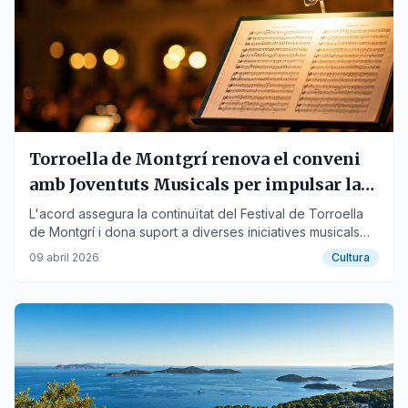
Torroella de Montgrí renova el conveni
amb Joventuts Musicals per impulsar la
programació
L'acord assegura la continuïtat del Festival de Torroella
de Montgrí i dona suport a diverses iniciatives musicals
fins al 2026.
09 abril 2026
Cultura