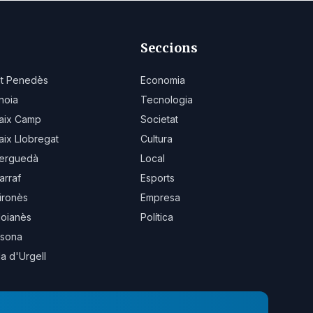
Seccions
lt Penedès
Economia
noia
Tecnologia
aix Camp
Societat
aix Llobregat
Cultura
erguedà
Local
arraf
Esports
ironès
Empresa
oianès
Política
sona
la d'Urgell