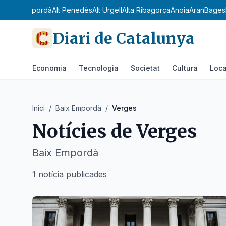
Camp
Alt Empordà
Alt Penedès
Alt Urgell
Alta Ribagorça
Anoia
Aran
Bages
Diari de Catalunya
Economia
Tecnologia
Societat
Cultura
Loca
Inici
/
Baix Empordà
/
Verges
Notícies de
Verges
Baix Empordà
1 notícia publicades