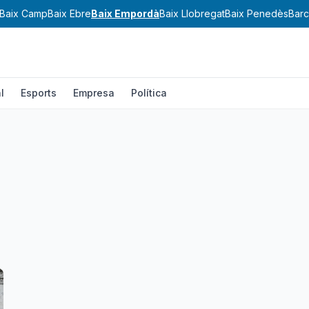
Baix Camp
Baix Ebre
Baix Empordà
Baix Llobregat
Baix Penedès
Barc
l
Esports
Empresa
Política