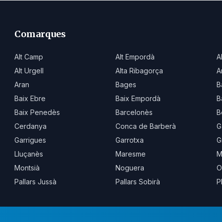
Comarques
Alt Camp
Alt Empordà
A
Alt Urgell
Alta Ribagorça
A
Aran
Bages
B
Baix Ebre
Baix Empordà
B
Baix Penedès
Barcelonès
B
Cerdanya
Conca de Barberà
G
Garrigues
Garrotxa
G
Lluçanès
Maresme
M
Montsià
Noguera
O
Pallars Jussà
Pallars Sobirà
P