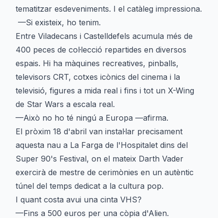
tematitzar esdeveniments. I el catàleg impressiona.
—Si existeix, ho tenim.
Entre Viladecans i Castelldefels acumula més de
400 peces de col·lecció repartides en diversos
espais. Hi ha màquines recreatives, pinballs,
televisors CRT, cotxes icònics del cinema i la
televisió, figures a mida real i fins i tot un X-Wing
de Star Wars a escala real.
—Això no ho té ningú a Europa —afirma.
El pròxim 18 d'abril van instal·lar precisament
aquesta nau a La Farga de l'Hospitalet dins del
Super 90's Festival, on el mateix Darth Vader
exercirà de mestre de cerimònies en un autèntic
túnel del temps dedicat a la cultura pop.
I quant costa avui una cinta VHS?
—Fins a 500 euros per una còpia d'Alien.