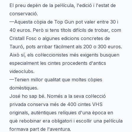
El preu depèn de la pel·lícula, l'edició i l'estat de
conservació.
—Aquesta còpia de Top Gun pot valer entre 30 i
40 euros. Però si tens títols difícils de trobar, com
Cristall Fosc o algunes edicions concretes de
Tauró, pots arribar fàcilment als 200 o 300 euros.
Això sí, els col·leccionistes més exigents busquen
especialment les cintes procedents d'antics
videoclubs.
—Tenien millor qualitat que moltes còpies
domèstiques.
José ho sap bé. Només a la seva col·lecció
privada conserva més de 400 cintes VHS
originals, autèntiques relíquies d'una època en
què rebobinar era obligatori i escollir una pel·lícula
formava part de l'aventura.