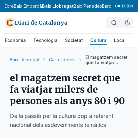
ix Ebre
Baix Empordà
Baix Llobregat
Baix Penedès
Barcelonès
Bergu
CA
|
ES
|
EN
Diari de Catalunya
Economia
Tecnologia
Societat
Cultura
Local
Es
El magatzem secret
Baix Llobregat
Castelldefels
que fa viatjar
milers de persones
als anys 80 i 90
el magatzem secret que
fa viatjar milers de
persones als anys 80 i 90
De la passió per la cultura pop a referent
nacional dels esdeveniments temàtics