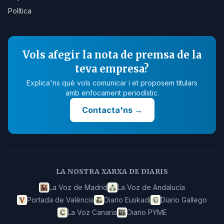
Política
Vols afegir la nota de premsa de la
teva empresa?
Explica'ns què vols comunicar i et proposem titulars
amb enfocament periodístic.
Contacta'ns
→
LA NOSTRA XARXA DE DIARIS
La Voz de Madrid
La Voz de Andalucía
Portada de València
Diario Euskadi
Diario Gallego
La Voz Canaria
Diario PYME