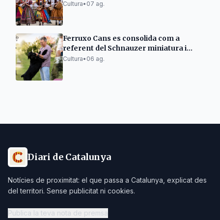
Cultura
•
07 ag.
Ferruxo Cans es consolida com a
referent del Schnauzer miniatura i
gegant després del seu èxit al World
Cultura
•
06 ag.
Dog Show 2026
Diari de Catalunya
Notícies de proximitat: el que passa a Catalunya, explicat des
del territori. Sense publicitat ni cookies.
Publica la teva nota de premsa