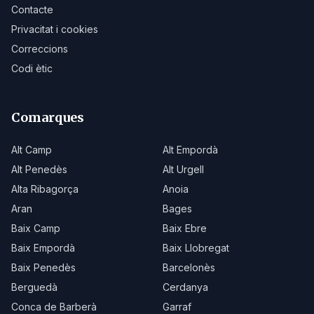
Contacte
Privacitat i cookies
Correccions
Codi ètic
Comarques
Alt Camp
Alt Empordà
Alt Penedès
Alt Urgell
Alta Ribagorça
Anoia
Aran
Bages
Baix Camp
Baix Ebre
Baix Empordà
Baix Llobregat
Baix Penedès
Barcelonès
Berguedà
Cerdanya
Conca de Barberà
Garraf