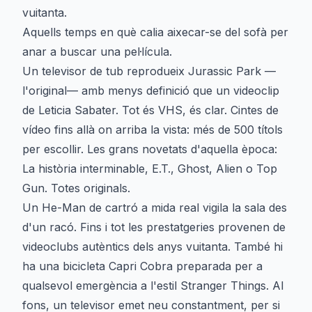
vuitanta.
Aquells temps en què calia aixecar-se del sofà per
anar a buscar una pel·lícula.
Un televisor de tub reprodueix Jurassic Park —
l'original— amb menys definició que un videoclip
de Leticia Sabater. Tot és VHS, és clar. Cintes de
vídeo fins allà on arriba la vista: més de 500 títols
per escollir. Les grans novetats d'aquella època:
La història interminable, E.T., Ghost, Alien o Top
Gun. Totes originals.
Un He-Man de cartró a mida real vigila la sala des
d'un racó. Fins i tot les prestatgeries provenen de
videoclubs autèntics dels anys vuitanta. També hi
ha una bicicleta Capri Cobra preparada per a
qualsevol emergència a l'estil Stranger Things. Al
fons, un televisor emet neu constantment, per si