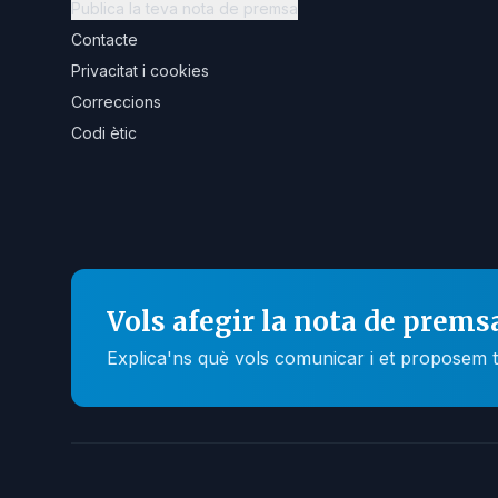
Publica la teva nota de premsa
Contacte
Privacitat i cookies
Correccions
Codi ètic
Vols afegir la nota de prems
Explica'ns què vols comunicar i et proposem t