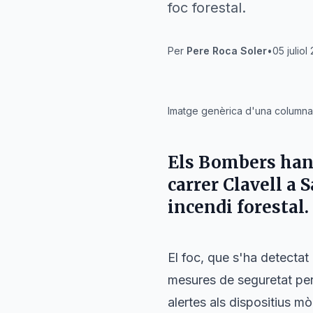
foc forestal.
Per
Pere Roca Soler
•
05 juliol
IA
Imatge genèrica d'una columna
Els
Bombers
han 
carrer Clavell
a
S
incendi forestal.
El foc, que s'ha detectat
mesures de seguretat pe
alertes als dispositius m