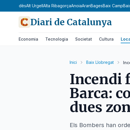
dà
Alt Penedès
Alt Urgell
Alta Ribagorça
Anoia
Aran
Bages
Baix Camp
Bai
Diari de Catalunya
Economia
Tecnologia
Societat
Cultura
Loca
Inici
Baix Llobregat
Inc
Incendi 
Barca: c
dues zo
Els Bombers han ordena