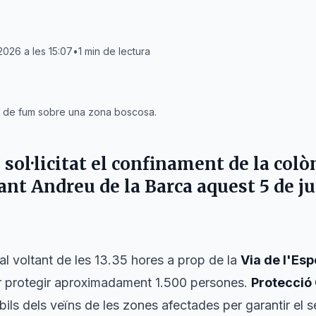
 2026 a les 15:07
•
1
min de lectura
 de fum sobre una zona boscosa.
sol·licitat el confinament de la
colò
ant Andreu de la Barca
aquest
5 de ju
 al voltant de les 13.35 hores a prop de la
Via de l'Esp
r protegir aproximadament 1.500 persones.
Protecció 
òbils dels veïns de les zones afectades per garantir el 