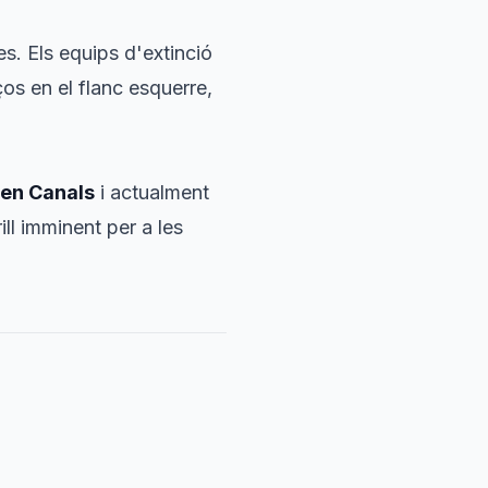
es. Els equips d'extinció
ços en el flanc esquerre,
'en Canals
i actualment
ll imminent per a les