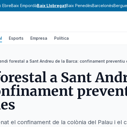
x Ebre
Baix Empordà
Baix Llobregat
Baix Penedès
Barcelonès
Bergu
l
Esports
Empresa
Política
endi forestal a Sant Andreu de la Barca: confinament preventiu
forestal a Sant Andr
onfinament prevent
nes
t el confinament de la colònia del Palau i el c