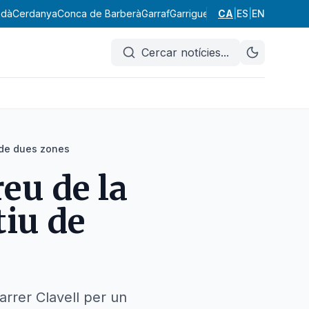
edà
Cerdanya
Conca de Barberà
Garraf
Garrigues
Garrotxa
CA
|
ES
|
EN
Gironès
Lluç
Cercar notícies
...
 de dues zones
eu de la
iu de
arrer Clavell per un