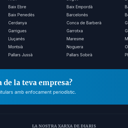
Baix Ebre
Baix Empordà
B
Baix Penedès
Barcelonès
B
Cerdanya
Conca de Barberà
G
Garrigues
Garrotxa
G
Lluçanès
Maresme
M
Montsià
Noguera
O
Pallars Jussà
Pallars Sobirà
P
a de la teva empresa?
itulars amb enfocament periodístic.
LA NOSTRA XARXA DE DIARIS