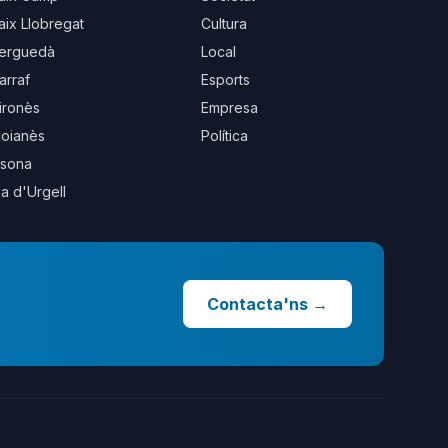
aix Llobregat
Cultura
erguedà
Local
arraf
Esports
ironès
Empresa
oianès
Política
sona
la d'Urgell
Contacta'ns
→