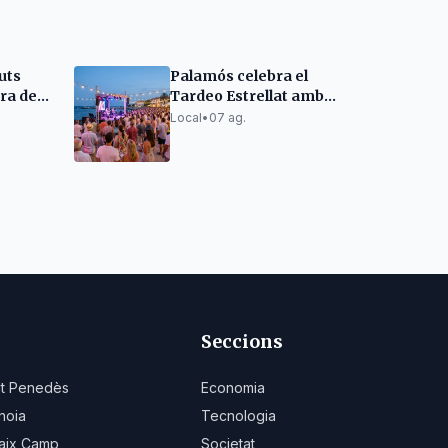
uts
Palamós celebra el
era de
Tardeo Estrellat amb
ll
concert i sorteigs
Local
•
07 ag.
Seccions
lt Penedès
Economia
noia
Tecnologia
aix Camp
Societat