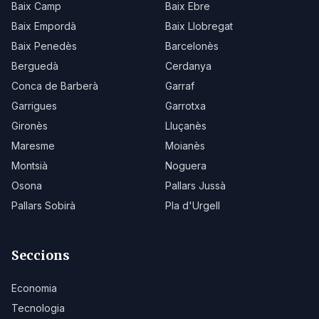
Baix Camp
Baix Ebre
Baix Empordà
Baix Llobregat
Baix Penedès
Barcelonès
Berguedà
Cerdanya
Conca de Barberà
Garraf
Garrigues
Garrotxa
Gironès
Lluçanès
Maresme
Moianès
Montsià
Noguera
Osona
Pallars Jussà
Pallars Sobirà
Pla d'Urgell
Seccions
Economia
Tecnologia