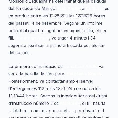
Mossos d’Esquadra ha determinat que la caiguda
del fundador de Mango,
Isak Andic
, a
Collbató
es
va produir entre les 12:28:20 i les 12:28:26 hores
del passat 14 de desembre. Segons un informe
policial al qual ha tingut accés aquest mitjà, el seu
fill,
Jonathan Andic
, va trigar 4 minuts i 34
segons a realitzar la primera trucada per alertar
del succés.
La primera comunicació de
Jonathan Andic
va
ser a la parella del seu pare,
Estefanía Knuth
.
Posteriorment, va contactar amb el servei
d’emergències 112 a les 12:36:24 i de nou a les
13:13:44 hores. Segons la interlocutòria del Jutjat
d’Instrucció número 5 de
Martorell
, el fill hauria
relatat que caminava uns metres per davant del