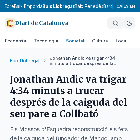
ix Ebre
Baix Empordà
Baix Llobregat
Baix Penedès
Barcelonès
Bergu
CA
|
ES
|
EN
Diari de Catalunya
Economia
Tecnologia
Societat
Cultura
Local
Es
Jonathan Andic va trigar 4:34
Baix Llobregat
minuts a trucar després de la
caiguda del seu pare a Collbató
Jonathan Andic va trigar
4:34 minuts a trucar
després de la caiguda del
seu pare a Collbató
Els Mossos d'Esquadra reconstrucció els fets
de la caiguda del fundador de Mango, amb