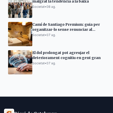
malgrat la tendència a la baixa
Societat
•
08 ag.
Camí de Santiago Premium: guia per
organitzar-lo sense renunciar al
descans
Societat
•
07 ag.
El dol prolongat pot agreujar el
deteriorament cognitiu en gent gran
Societat
•
07 ag.