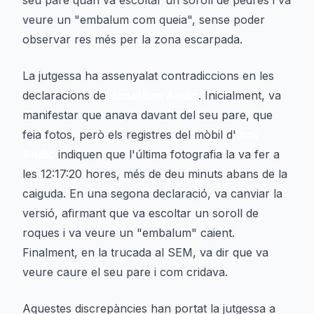
seu pare quan va escoltar un soroll de pedres i va
veure un "embalum com queia", sense poder
observar res més per la zona escarpada.
La jutgessa ha assenyalat contradiccions en les
declaracions de
Jonathan Andic
. Inicialment, va
manifestar que anava davant del seu pare, que
feia fotos, però els registres del mòbil d'
Isak
Andic
indiquen que l'última fotografia la va fer a
les 12:17:20 hores, més de deu minuts abans de la
caiguda. En una segona declaració, va canviar la
versió, afirmant que va escoltar un soroll de
roques i va veure un "embalum" caient.
Finalment, en la trucada al SEM, va dir que va
veure caure el seu pare i com cridava.
Aquestes discrepàncies han portat la jutgessa a