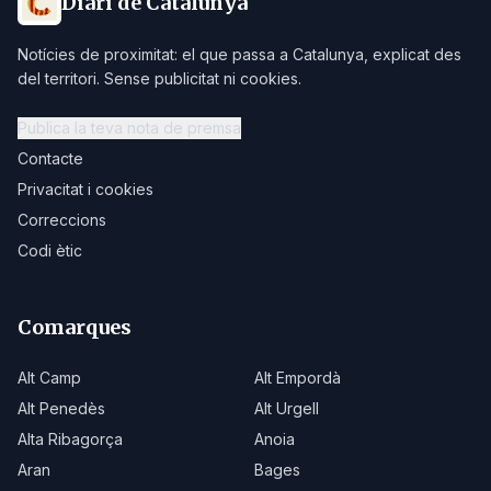
Diari de Catalunya
Notícies de proximitat: el que passa a Catalunya, explicat des
del territori. Sense publicitat ni cookies.
Publica la teva nota de premsa
Contacte
Privacitat i cookies
Correccions
Codi ètic
Comarques
Alt Camp
Alt Empordà
Alt Penedès
Alt Urgell
Alta Ribagorça
Anoia
Aran
Bages