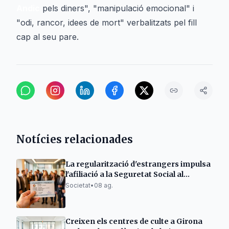
Andic
pels diners", "manipulació emocional" i
"odi, rancor, idees de mort" verbalitzats pel fill
cap al seu pare.
Notícies relacionades
La regularització d'estrangers impulsa
l'afiliació a la Seguretat Social al
Berguedà
Societat
•
08 ag.
Creixen els centres de culte a Girona