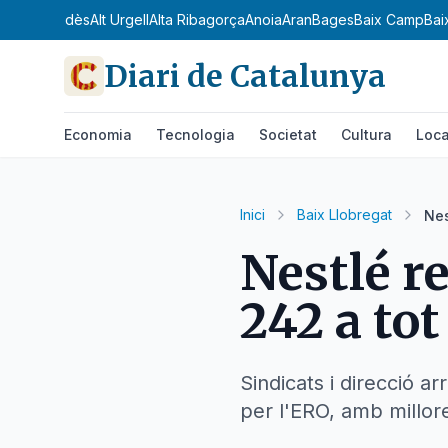
dà
Alt Penedès
Alt Urgell
Alta Ribagorça
Anoia
Aran
Bages
Baix Camp
Bai
Diari de Catalunya
Economia
Tecnologia
Societat
Cultura
Loca
Inici
Baix Llobregat
Nes
Nestlé r
242 a tot
Sindicats i direcció a
per l'ERO, amb millor