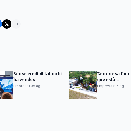
Sense credibilitat no hi
L'empresa famil
ha vendes
que està
revolucionant e
Empresa
•
05 ag.
Empresa
•
05 ag.
mercat de les c
fusta.