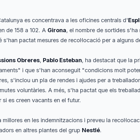
Catalunya es concentrava a les oficines centrals d'
Espl
n de 158 a 102. A
Girona
, el nombre de sortides s'ha r
é s'han pactat mesures de recol·locació per a alguns d
sions Obreres
,
Pablo Esteban
, ha destacat que la pri
aments" i que s'han aconseguit "condicions molt poten
res, s'inclou un pla de rendes i ajudes per a treballado
rmutes voluntàries. A més, s'ha pactat que els treballad
r si es creen vacants en el futur.
millores en les indemnitzacions i preveu la recol·loc
adors en altres plantes del grup
Nestlé
.