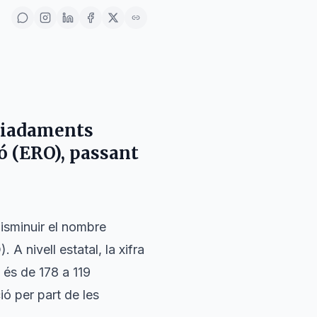
omiadaments
ó (ERO), passant
disminuir el nombre
 nivell estatal, la xifra
 és de 178 a 119
ió per part de les