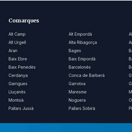
Comarques
Alt Camp
Alt Empordà
A
Alt Urgell
Alta Ribagorça
A
Aran
Bages
B
Baix Ebre
Baix Empordà
B
Baix Penedès
Barcelonès
B
Cerdanya
Conca de Barberà
G
Garrigues
Garrotxa
G
Lluçanès
Maresme
M
Montsià
Noguera
O
Pallars Jussà
Pallars Sobirà
P