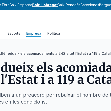
x Ebre
Baix Empordà
Baix Llobregat
Baix Penedès
Barcelonès
Bergu
l
Esports
Empresa
Política
tlé redueix els acomiadaments a 242 a tot l'Estat i a 119 a Cata
edueix els acomiad
 l'Estat i a 119 a Ca
rriben a un preacord per rebaixar el nombre de 
es en les condicions.