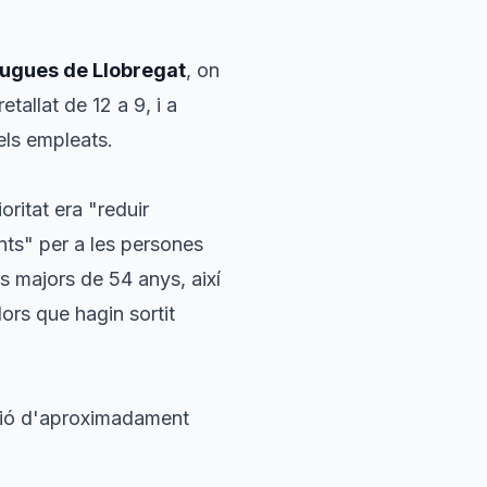
ugues de Llobregat
, on
etallat de 12 a 9, i a
els empleats.
oritat era "reduir
ts" per a les persones
rs majors de 54 anys, així
ors que hagin sortit
ació d'aproximadament