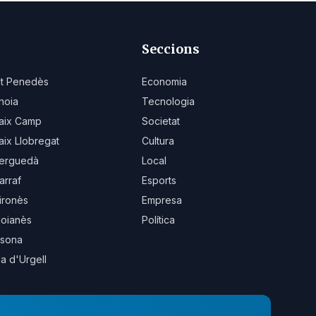
Seccions
lt Penedès
Economia
noia
Tecnologia
aix Camp
Societat
aix Llobregat
Cultura
erguedà
Local
arraf
Esports
ironès
Empresa
oianès
Política
sona
la d'Urgell