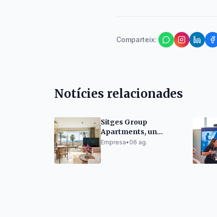
Comparteix
:
Notícies relacionades
Sitges Group
Apartments, un
referent reconegut
Empresa
•
06 ag.
pels seus clients