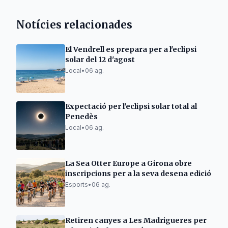
Notícies relacionades
El Vendrell es prepara per a l'eclipsi
solar del 12 d'agost
Local
•
06 ag.
Expectació per l'eclipsi solar total al
Penedès
Local
•
06 ag.
La Sea Otter Europe a Girona obre
inscripcions per a la seva desena edició
Esports
•
06 ag.
Retiren canyes a Les Madrigueres per