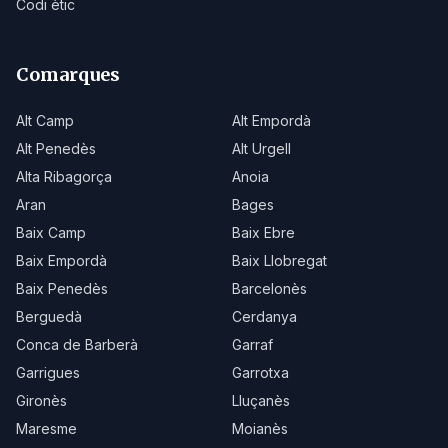
Codi ètic
Comarques
Alt Camp
Alt Empordà
Alt Penedès
Alt Urgell
Alta Ribagorça
Anoia
Aran
Bages
Baix Camp
Baix Ebre
Baix Empordà
Baix Llobregat
Baix Penedès
Barcelonès
Berguedà
Cerdanya
Conca de Barberà
Garraf
Garrigues
Garrotxa
Gironès
Lluçanès
Maresme
Moianès