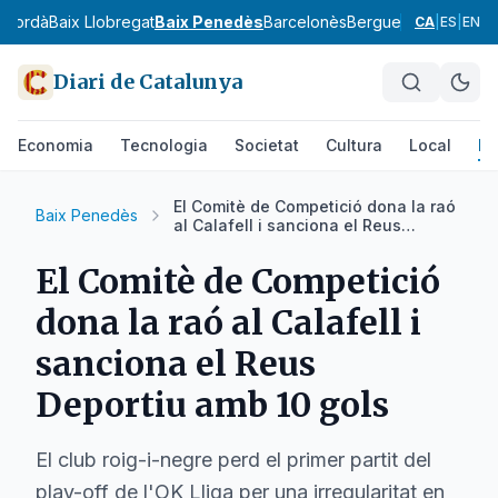
mpordà
Baix Llobregat
Baix Penedès
Barcelonès
Berguedà
Cerdanya
CA
|
ES
|
EN
Diari de Catalunya
Economia
Tecnologia
Societat
Cultura
Local
Es
El Comitè de Competició dona la raó
Baix Penedès
al Calafell i sanciona el Reus
Deportiu amb 10 gols
El Comitè de Competició
dona la raó al Calafell i
sanciona el Reus
Deportiu amb 10 gols
El club roig-i-negre perd el primer partit del
play-off de l'OK Lliga per una irregularitat en