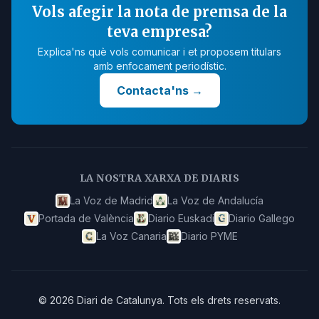
Vols afegir la nota de premsa de la
teva empresa?
Explica'ns què vols comunicar i et proposem titulars
amb enfocament periodístic.
Contacta'ns
→
LA NOSTRA XARXA DE DIARIS
La Voz de Madrid
La Voz de Andalucía
Portada de València
Diario Euskadi
Diario Gallego
La Voz Canaria
Diario PYME
©
2026
Diari de Catalunya
.
Tots els drets reservats.