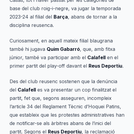
Casas, tot i haver passat per les categories de
base del club roig-i-negre, va jugar la temporada
2023-24 al filial del
Barça
, abans de tornar a la
disciplina reusenca.
Curiosament, en aquell mateix filial blaugrana
també hi jugava
Quim Gabarró
, que, amb fitxa
júnior, també va participar amb el
Calafell
en el
primer partit del play-off davant el
Reus Deportiu
.
Des del club reusenc sostenen que la denúncia
del
Calafell
es va presentar un cop finalitzat el
partit, fet que, segons asseguren, incompleix
l’article 34 del Reglament Tècnic d’Hoquei Patins,
que estableix que les protestes administratives han
de notificar-se als àrbitres abans de l’inici del
partit. Segons el
Reus Deportiu
, la reclamació