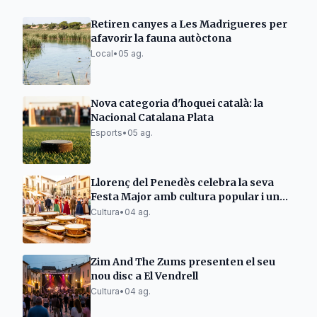
Retiren canyes a Les Madrigueres per
afavorir la fauna autòctona
Local
•
05 ag.
Nova categoria d'hoquei català: la
Nacional Catalana Plata
Esports
•
05 ag.
Llorenç del Penedès celebra la seva
Festa Major amb cultura popular i un
disc de música tradicional
Cultura
•
04 ag.
Zim And The Zums presenten el seu
nou disc a El Vendrell
Cultura
•
04 ag.