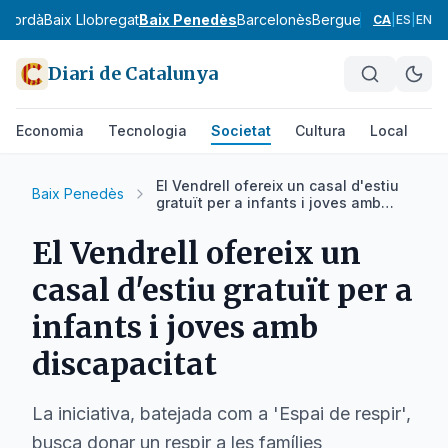
mpordà
Baix Llobregat
Baix Penedès
Barcelonès
Berguedà
Cerdanya
CA
|
ES
|
EN
Diari de Catalunya
Economia
Tecnologia
Societat
Cultura
Local
Es
El Vendrell ofereix un casal d'estiu
Baix Penedès
gratuït per a infants i joves amb
discapacitat
El Vendrell ofereix un
casal d'estiu gratuït per a
infants i joves amb
discapacitat
La iniciativa, batejada com a 'Espai de respir',
busca donar un respir a les famílies