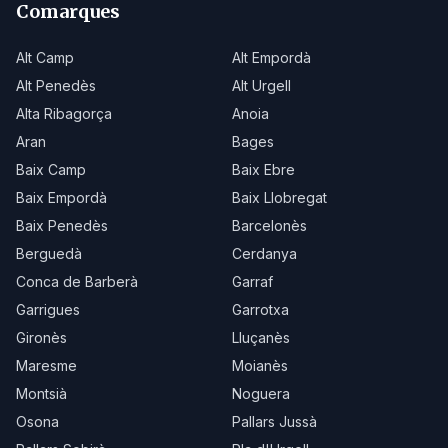
Comarques
Alt Camp
Alt Empordà
Alt Penedès
Alt Urgell
Alta Ribagorça
Anoia
Aran
Bages
Baix Camp
Baix Ebre
Baix Empordà
Baix Llobregat
Baix Penedès
Barcelonès
Berguedà
Cerdanya
Conca de Barberà
Garraf
Garrigues
Garrotxa
Gironès
Lluçanès
Maresme
Moianès
Montsià
Noguera
Osona
Pallars Jussà