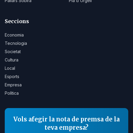
Pallars Sobirà
Pla d'Urgell
Seccions
Economia
Tecnologia
Societat
Cultura
Local
Esports
Empresa
Política
Vols afegir la nota de premsa de la
teva empresa?