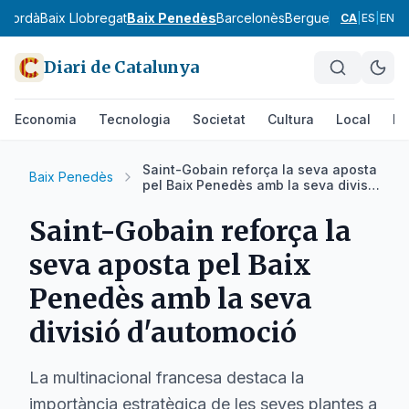
mpordà
Baix Llobregat
Baix Penedès
Barcelonès
Berguedà
Cerdanya
CA
|
ES
|
EN
Diari de Catalunya
Economia
Tecnologia
Societat
Cultura
Local
Es
Saint-Gobain reforça la seva aposta
Baix Penedès
pel Baix Penedès amb la seva divisió
d'automoció
Saint-Gobain reforça la
seva aposta pel Baix
Penedès amb la seva
divisió d'automoció
La multinacional francesa destaca la
importància estratègica de les seves plantes a