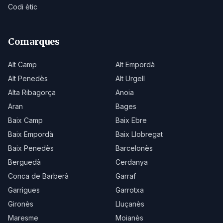
Codi ètic
Comarques
Alt Camp
Alt Empordà
Alt Penedès
Alt Urgell
Alta Ribagorça
Anoia
Aran
Bages
Baix Camp
Baix Ebre
Baix Empordà
Baix Llobregat
Baix Penedès
Barcelonès
Berguedà
Cerdanya
Conca de Barberà
Garraf
Garrigues
Garrotxa
Gironès
Lluçanès
Maresme
Moianès