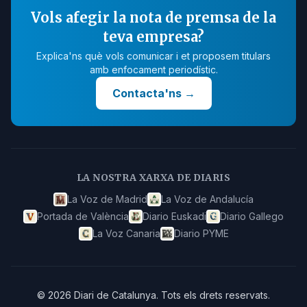
Vols afegir la nota de premsa de la
teva empresa?
Explica'ns què vols comunicar i et proposem titulars
amb enfocament periodístic.
Contacta'ns
→
LA NOSTRA XARXA DE DIARIS
La Voz de Madrid
La Voz de Andalucía
Portada de València
Diario Euskadi
Diario Gallego
La Voz Canaria
Diario PYME
©
2026
Diari de Catalunya
.
Tots els drets reservats.