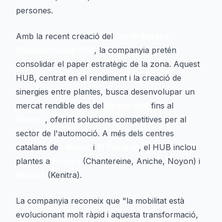
persones.
Amb la recent creació del
South Europe
Manufacturing HUB
, la companyia pretén
consolidar el paper estratègic de la zona. Aquest
HUB, centrat en el rendiment i la creació de
sinergies entre plantes, busca desenvolupar un
mercat rendible des del
Regne Unit
fins al
Marroc
, oferint solucions competitives per al
sector de l'automoció. A més dels centres
catalans de
L’Arboç
i
El Vendrell
, el HUB inclou
plantes a
França
(Chantereine, Aniche, Noyon) i
Marroc
(Kenitra).
La companyia reconeix que "la mobilitat està
evolucionant molt ràpid i aquesta transformació,