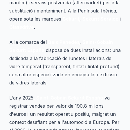
marítim) i serveis postvenda (aftermarket) per a la
substitució i manteniment. A la Península Ibèrica,
opera sota les marques
Sekurit
,
Sekurit Service
i
Glassdrive
.
A la comarca del
Baix Penedès
,
Saint-Gobain
Sekurit España
disposa de dues instal·lacions: una
dedicada a la fabricació de lunetes i laterals de
vidre temperat (transparent, tintat i tintat profund)
i una altra especialitzada en encapsulat i extrusió
de vidres laterals.
L'any 2025,
Saint-Gobain Sekurit España
va
registrar vendes per valor de 190,8 milions
d'euros i un resultat operatiu positiu, malgrat un
context desafiant per a l'automoció a Europa. Per