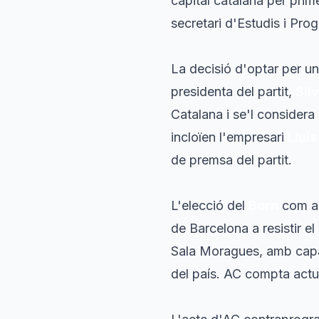
capital catalana per prim
secretari d'Estudis i Pro
La decisió d'optar per un
presidenta del partit,
Sílv
Catalana i se'l considera
incloïen l'empresari
Lluí
de premsa del partit.
L'elecció del
Born
com a 
de Barcelona a resistir e
Sala Moragues, amb capac
del país. AC compta actu