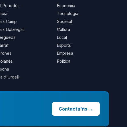
lt Penedès
Economia
noia
Tecnologia
aix Camp
Societat
aix Llobregat
Cultura
erguedà
Local
arraf
Esports
ironès
Empresa
oianès
Política
sona
la d'Urgell
Contacta'ns
→