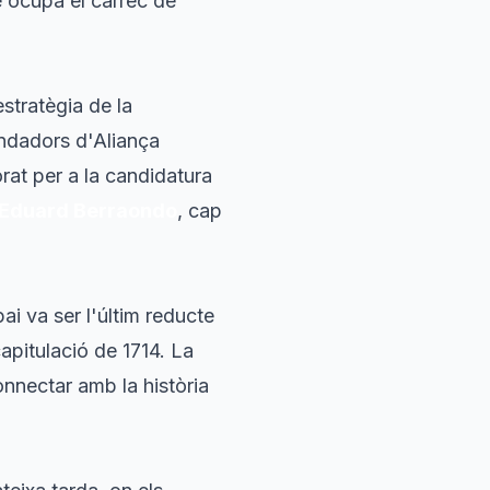
é ocupa el càrrec de
estratègia de la
undadors d'Aliança
rat per a la candidatura
Eduard Berraondo
, cap
i va ser l'últim reducte
apitulació de 1714. La
nnectar amb la història