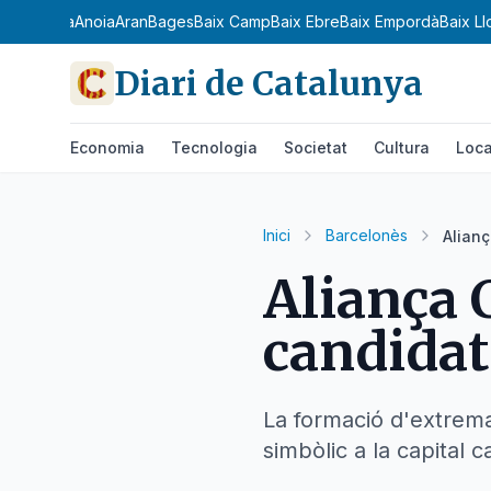
 Ribagorça
Anoia
Aran
Bages
Baix Camp
Baix Ebre
Baix Empordà
Baix L
Diari de Catalunya
Economia
Tecnologia
Societat
Cultura
Loca
Inici
Barcelonès
Alianç
Aliança 
candidat
La formació d'extrema 
simbòlic a la capital c