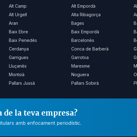
Alt Camp
Alt Empordà
A
Alt Urgell
Alta Ribagorça
A
Aran
Bages
B
Baix Ebre
Baix Empordà
B
Baix Penedès
Barcelonès
B
Cerdanya
Conca de Barberà
G
Garrigues
Garrotxa
G
Lluçanès
Maresme
M
Montsià
Noguera
O
Pallars Jussà
Pallars Sobirà
P
a de la teva empresa?
itulars amb enfocament periodístic.