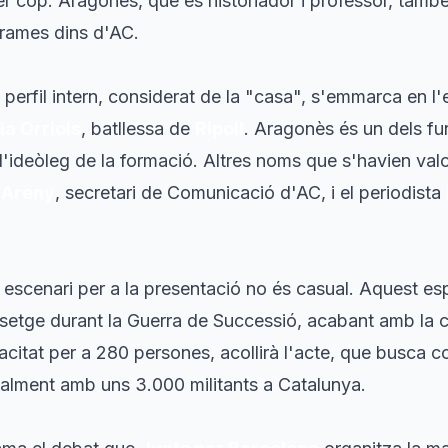
er cop. Aragonès, que és historiador i professor, tamb
grames dins d'AC.
 perfil intern, considerat de la "casa", s'emmarca en l'
ia Orriols
, batllessa de
Ripoll
. Aragonès és un dels f
 l'ideòleg de la formació. Altres noms que s'havien valo
s Areny
, secretari de Comunicació d'AC, i el periodista
escenari per a la presentació no és casual. Aquest espa
l setge durant la Guerra de Successió, acabant amb la c
itat per a 280 persones, acollirà l'acte, que busca co
alment amb uns 3.000 militants a Catalunya.