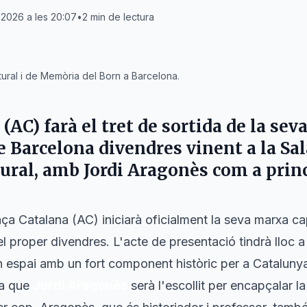
 2026 a les 20:07
•
2
min de lectura
tural i de Memòria del Born a Barcelona.
(AC) farà el tret de sortida de la se
e Barcelona divendres vinent a la Sa
ural, amb Jordi Aragonès com a princ
nça Catalana (AC) iniciarà oficialment la seva marxa ca
l proper divendres. L'acte de presentació tindrà lloc 
n espai amb un fort component històric per a Catalun
ta que
Jordi Aragonès
serà l'escollit per encapçalar l