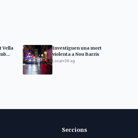
t Vella
Investiguen una mort
amb
violenta a Nou Barris
s
Local
•
06 ag.
s obres
Seccions