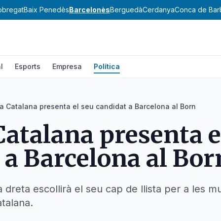
lobregat
Baix Penedès
Barcelonès
Berguedà
Cerdanya
Conca de Bar
l
Esports
Empresa
Política
a Catalana presenta el seu candidat a Barcelona al Born
Catalana presenta e
 a Barcelona al Bor
dreta escollirà el seu cap de llista per a les m
atalana.