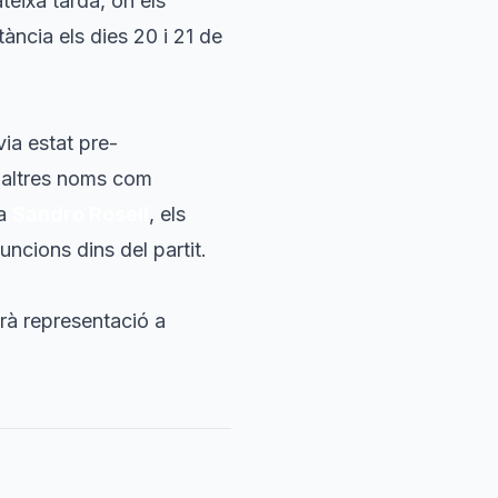
teixa tarda, on els
ància els dies 20 i 21 de
ia estat pre-
 altres noms com
ça
Sandro Rosell
, els
uncions dins del partit.
rà representació a