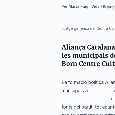
Per
Marta Puig i Vidal
•
16 juny
IA
Imatge genèrica del Centre Cul
Aliança Catalana 
les municipals d
Born Centre Cult
La formació política Alia
municipals a
Barcelona
e
Born Centre Cultural
, u
fonts del partit, tot apun