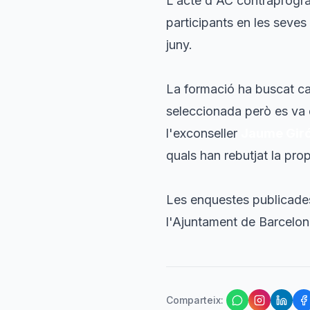
L'acte d'AC contraprogr
participants en les seves 
juny.
La formació ha buscat ca
seleccionada però es va 
l'exconseller
Jaume Gir
quals han rebutjat la prop
Les enquestes publicades
l'Ajuntament de Barcelon
Comparteix
: