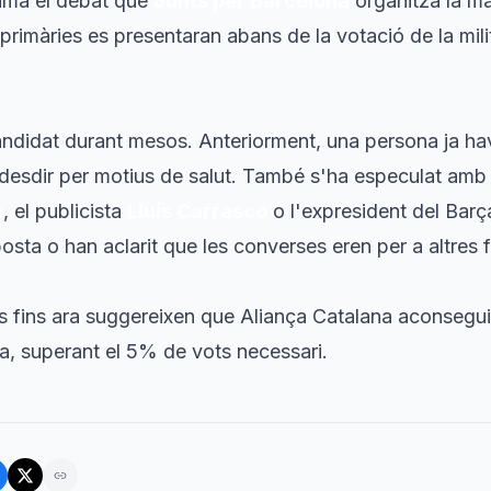
ama el debat que
Junts per Barcelona
organitza la ma
primàries es presentaran abans de la votació de la milit
ndidat durant mesos. Anteriorment, una persona ja hav
desdir per motius de salut. També s'ha especulat amb
ó
, el publicista
Lluís Carrasco
o l'expresident del Bar
osta o han aclarit que les converses eren per a altres f
 fins ara suggereixen que Aliança Catalana aconsegui
a, superant el 5% de vots necessari.