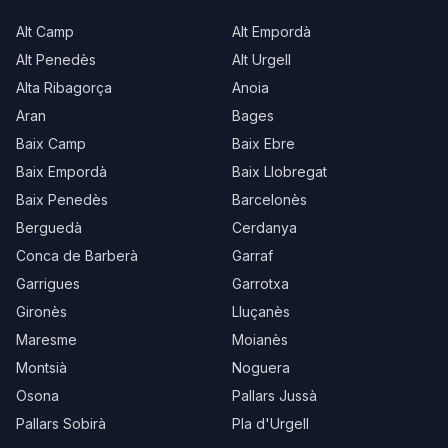
Alt Camp
Alt Empordà
Alt Penedès
Alt Urgell
Alta Ribagorça
Anoia
Aran
Bages
Baix Camp
Baix Ebre
Baix Empordà
Baix Llobregat
Baix Penedès
Barcelonès
Berguedà
Cerdanya
Conca de Barberà
Garraf
Garrigues
Garrotxa
Gironès
Lluçanès
Maresme
Moianès
Montsià
Noguera
Osona
Pallars Jussà
Pallars Sobirà
Pla d'Urgell