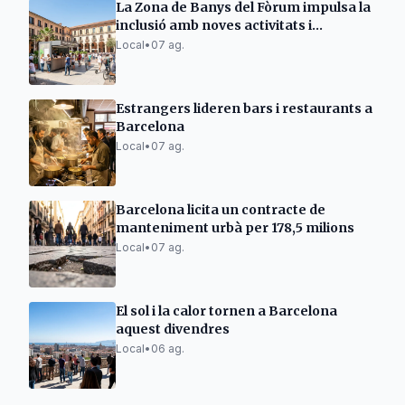
La Zona de Banys del Fòrum impulsa la
inclusió amb noves activitats i
guingueta
Local
•
07 ag.
Estrangers lideren bars i restaurants a
Barcelona
Local
•
07 ag.
Barcelona licita un contracte de
manteniment urbà per 178,5 milions
Local
•
07 ag.
El sol i la calor tornen a Barcelona
aquest divendres
Local
•
06 ag.