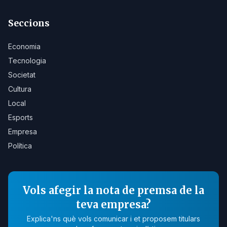
Seccions
Economia
Tecnologia
Societat
Cultura
Local
Esports
Empresa
Política
Vols afegir la nota de premsa de la
teva empresa?
Explica'ns què vols comunicar i et proposem titulars