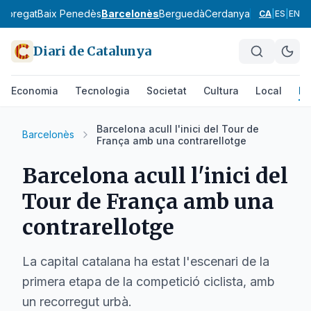
lobregat
Baix Penedès
Barcelonès
Berguedà
Cerdanya
Conca de Ba
CA
|
ES
|
EN
Diari de Catalunya
Economia
Tecnologia
Societat
Cultura
Local
Es
Barcelona acull l'inici del Tour de
Barcelonès
França amb una contrarellotge
Barcelona acull l'inici del
Tour de França amb una
contrarellotge
La capital catalana ha estat l'escenari de la
primera etapa de la competició ciclista, amb
un recorregut urbà.