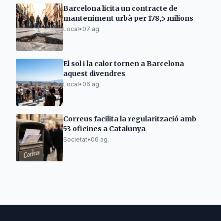
Barcelona licita un contracte de
manteniment urbà per 178,5 milions
Local
•
07 ag.
El sol i la calor tornen a Barcelona
aquest divendres
Local
•
06 ag.
Correus facilita la regularització amb
53 oficines a Catalunya
Societat
•
06 ag.