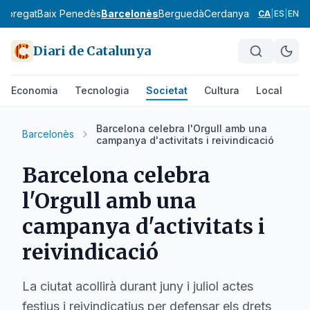
lobregat
Baix Penedès
Barcelonès
Berguedà
Cerdanya
Conca de Ba
CA
|
ES
|
EN
Diari de Catalunya
Economia
Tecnologia
Societat
Cultura
Local
Es
Barcelona celebra l'Orgull amb una
Barcelonès
campanya d'activitats i reivindicació
Barcelona celebra
l'Orgull amb una
campanya d'activitats i
reivindicació
La ciutat acollirà durant juny i juliol actes
festius i reivindicatius per defensar els drets