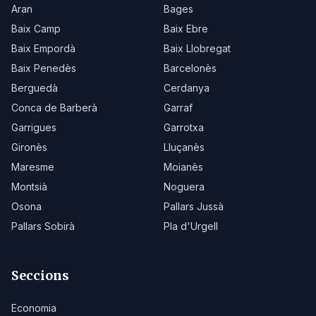
Aran
Bages
Baix Camp
Baix Ebre
Baix Empordà
Baix Llobregat
Baix Penedès
Barcelonès
Berguedà
Cerdanya
Conca de Barberà
Garraf
Garrigues
Garrotxa
Gironès
Lluçanès
Maresme
Moianès
Montsià
Noguera
Osona
Pallars Jussà
Pallars Sobirà
Pla d'Urgell
Seccions
Economia