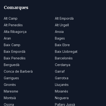
Comarques
Alt Camp
Alt Empordà
Alt Penedès
Alt Urgell
Alta Ribagorça
Anoia
Aran
Bages
Baix Camp
Baix Ebre
Baix Empordà
Baix Llobregat
Baix Penedès
Barcelonès
Berguedà
Cerdanya
Conca de Barberà
Garraf
Garrigues
Garrotxa
Gironès
Lluçanès
Maresme
Moianès
Montsià
Noguera
Osona
Pallars Jussà