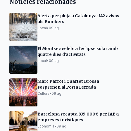
Notícies relacionades
Alerta per pluja a Catalunya: 142 avisos
als Bombers
Local
•
09 ag.
El Montsec celebra l'eclipse solar amb
quatre dies d'activitats
Local
•
09 ag.
Marc Parrot i Quartet Brossa
sorprenen al Porta Ferrada
Cultura
•
09 ag.
Barcelona recapta 835.000€ per IAE a
empreses turístiques
Economia
•
09 ag.