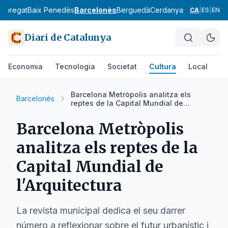
lobregat
Baix Penedès
Barcelonès
Berguedà
Cerdanya
Conca de Ba
CA
|
ES
|
EN
Diari de Catalunya
Economia
Tecnologia
Societat
Cultura
Local
Es
Barcelona Metròpolis analitza els
Barcelonès
reptes de la Capital Mundial de
l'Arquitectura
Barcelona Metròpolis
analitza els reptes de la
Capital Mundial de
l'Arquitectura
La revista municipal dedica el seu darrer
número a reflexionar sobre el futur urbanístic i