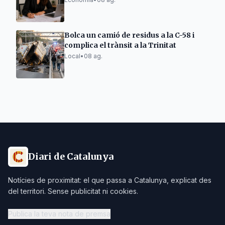
Bolca un camió de residus a la C-58 i
complica el trànsit a la Trinitat
Local
•
08 ag.
Diari de Catalunya
Notícies de proximitat: el que passa a Catalunya, explicat des
del territori. Sense publicitat ni cookies.
Publica la teva nota de premsa