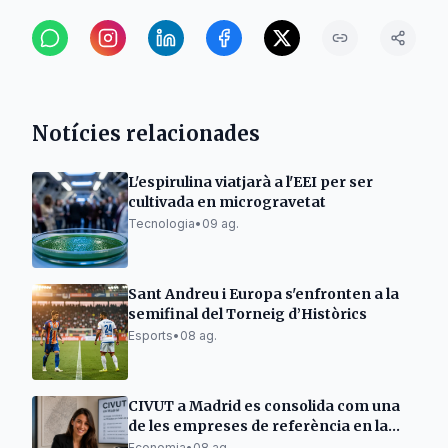
Notícies relacionades
L'espirulina viatjarà a l'EEI per ser
cultivada en microgravetat
Tecnologia
•
09 ag.
Sant Andreu i Europa s'enfronten a la
semifinal del Torneig d’Històrics
Esports
•
08 ag.
CIVUT a Madrid es consolida com una
de les empreses de referència en la
tramitació de llicències turístiques
Economia
•
08 ag.