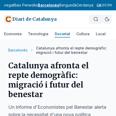
lobregat
Baix Penedès
Barcelonès
Berguedà
Cerdanya
Conca de Ba
CA
|
ES
|
EN
Diari de Catalunya
Economia
Tecnologia
Societat
Cultura
Local
Es
Catalunya afronta el repte demogràfic:
Barcelonès
migració i futur del benestar
Catalunya afronta el
repte demogràfic:
migració i futur del
benestar
Un informe d'Economistes pel Benestar alerta
sobre la necessitat d'una nova política