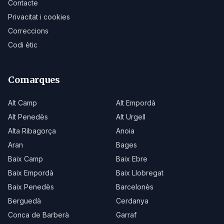
Contacte
Privacitat i cookies
Correccions
Codi ètic
Comarques
Alt Camp
Alt Empordà
Alt Penedès
Alt Urgell
Alta Ribagorça
Anoia
Aran
Bages
Baix Camp
Baix Ebre
Baix Empordà
Baix Llobregat
Baix Penedès
Barcelonès
Berguedà
Cerdanya
Conca de Barberà
Garraf