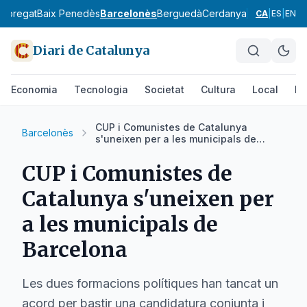
lobregat
Baix Penedès
Barcelonès
Berguedà
Cerdanya
Conca de Ba
CA
|
ES
|
EN
Diari de Catalunya
Economia
Tecnologia
Societat
Cultura
Local
Es
CUP i Comunistes de Catalunya
Barcelonès
s'uneixen per a les municipals de
Barcelona
CUP i Comunistes de
Catalunya s'uneixen per
a les municipals de
Barcelona
Les dues formacions polítiques han tancat un
acord per bastir una candidatura conjunta i