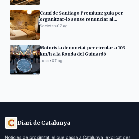
Camí de Santiago Premium: guia per
organitzar-lo sense renunciar al
descans
Societat
•
07 ag.
Motorista denunciat per circular a 103
km/h a la Ronda del Guinardó
Local
•
07 ag.
Diari de Catalunya
Notícies de proximitat: el que passa a Catalunya, explicat des