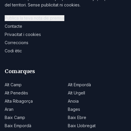
del territori. Sense publicitat ni cookies.
Publica la teva nota de premsa
Contacte
Privacitat i cookies
Correccions
Codi ètic
Comarques
Alt Camp
Alt Empordà
Alt Penedès
Alt Urgell
Alta Ribagorça
Anoia
Aran
Bages
Baix Camp
Baix Ebre
Baix Empordà
Baix Llobregat