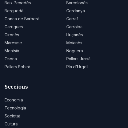
Baix Penedès
Barcelonès
Berguedà
Cerdanya
Conca de Barberà
Garraf
Garrigues
Garrotxa
Gironès
Lluçanès
Maresme
Moianès
Montsià
Noguera
Osona
Pallars Jussà
Pallars Sobirà
Pla d'Urgell
Seccions
Economia
Tecnologia
Societat
Cultura