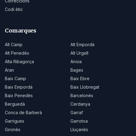
Correccions
Codi ètic
Comarques
Alt Camp
Alt Empordà
Alt Penedès
Alt Urgell
Alta Ribagorça
Anoia
Aran
Bages
Baix Camp
Baix Ebre
Baix Empordà
Baix Llobregat
Baix Penedès
Barcelonès
Berguedà
Cerdanya
Conca de Barberà
Garraf
Garrigues
Garrotxa
Gironès
Lluçanès