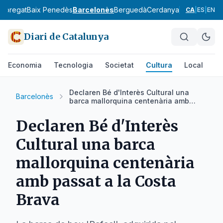
lobregat
Baix Penedès
Barcelonès
Berguedà
Cerdanya
Conca de Ba
CA
|
ES
|
EN
Diari de Catalunya
Economia
Tecnologia
Societat
Cultura
Local
Es
Declaren Bé d'Interès Cultural una
Barcelonès
barca mallorquina centenària amb
passat a la Costa Brava
Declaren Bé d'Interès
Cultural una barca
mallorquina centenària
amb passat a la Costa
Brava