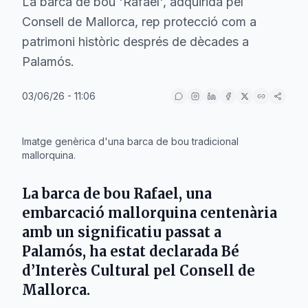
La barca de bou 'Rafael', adquirida pel
Consell de Mallorca, rep protecció com a
patrimoni històric després de dècades a
Palamós.
03/06/26 - 11:06
IA
Imatge genèrica d'una barca de bou tradicional
mallorquina.
La barca de bou
Rafael
, una
embarcació mallorquina centenària
amb un significatiu passat a
Palamós
, ha estat declarada Bé
d’Interès Cultural pel
Consell de
Mallorca
.