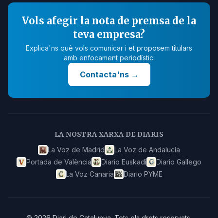
Vols afegir la nota de premsa de la
teva empresa?
Explica'ns què vols comunicar i et proposem titulars
amb enfocament periodístic.
Contacta'ns
→
LA NOSTRA XARXA DE DIARIS
La Voz de Madrid
La Voz de Andalucía
Portada de València
Diario Euskadi
Diario Gallego
La Voz Canaria
Diario PYME
©
2026
Diari de Catalunya
.
Tots els drets reservats.