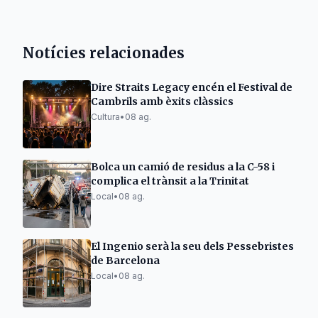
Notícies relacionades
Dire Straits Legacy encén el Festival de
Cambrils amb èxits clàssics
Cultura
•
08 ag.
Bolca un camió de residus a la C-58 i
complica el trànsit a la Trinitat
Local
•
08 ag.
El Ingenio serà la seu dels Pessebristes
de Barcelona
Local
•
08 ag.