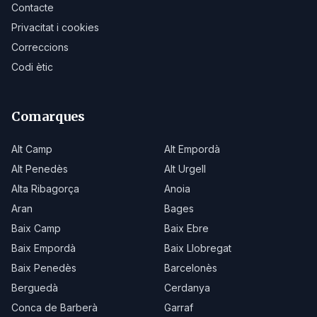
Contacte
Privacitat i cookies
Correccions
Codi ètic
Comarques
Alt Camp
Alt Empordà
Alt Penedès
Alt Urgell
Alta Ribagorça
Anoia
Aran
Bages
Baix Camp
Baix Ebre
Baix Empordà
Baix Llobregat
Baix Penedès
Barcelonès
Berguedà
Cerdanya
Conca de Barberà
Garraf