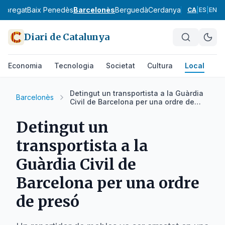
lobregat
Baix Penedès
Barcelonès
Berguedà
Cerdanya
Conca de Ba
CA
|
ES
|
EN
Diari de Catalunya
Economia
Tecnologia
Societat
Cultura
Local
Es
Detingut un transportista a la Guàrdia
Barcelonès
Civil de Barcelona per una ordre de
presó
Detingut un
transportista a la
Guàrdia Civil de
Barcelona per una ordre
de presó