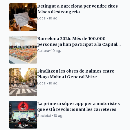
Detingut a Barcelona per vendre cites
falses d'estrangeria
Local
•
10 ag.
Barcelona 2026: Més de 100.000
persones ja han participat a la Capital
Mundial de l’Arquitectura
Cultura
•
10 ag.
Finalitzen les obres de Balmes entre
Plaça Molina i General Mitre
Local
•
10 ag.
La primera súper app per a motoristes
que està revolucionant les carreteres
Societat
•
10 ag.