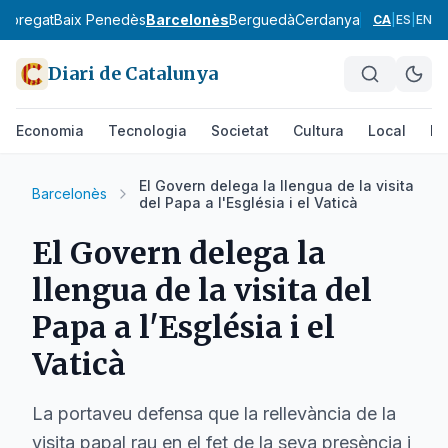
lobregat
Baix Penedès
Barcelonès
Berguedà
Cerdanya
Conca de Ba
CA
|
ES
|
EN
Diari de Catalunya
Economia
Tecnologia
Societat
Cultura
Local
Es
El Govern delega la llengua de la visita
Barcelonès
del Papa a l'Església i el Vaticà
El Govern delega la
llengua de la visita del
Papa a l'Església i el
Vaticà
La portaveu defensa que la rellevància de la
visita papal rau en el fet de la seva presència i