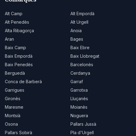
Alt Camp
Alt Empordà
Alt Penedès
Alt Urgell
Alta Ribagorça
Anoia
Aran
Bages
Baix Camp
Baix Ebre
Baix Empordà
Baix Llobregat
Baix Penedès
Barcelonès
Berguedà
Cerdanya
Conca de Barberà
Garraf
Garrigues
Garrotxa
Gironès
Lluçanès
Maresme
Moianès
Montsià
Noguera
Osona
Pallars Jussà
Pallars Sobirà
Pla d'Urgell