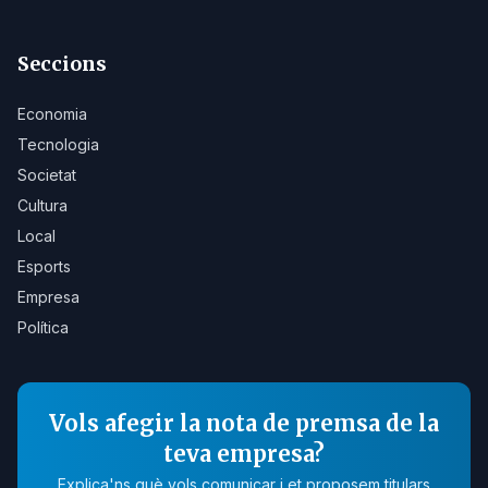
Seccions
Economia
Tecnologia
Societat
Cultura
Local
Esports
Empresa
Política
Vols afegir la nota de premsa de la
teva empresa?
Explica'ns què vols comunicar i et proposem titulars