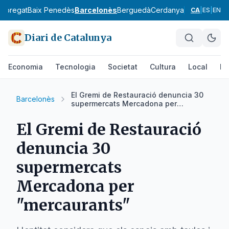
lobregat
Baix Penedès
Barcelonès
Berguedà
Cerdanya
Conca de Ba
CA
|
ES
|
EN
Diari de Catalunya
Economia
Tecnologia
Societat
Cultura
Local
Es
El Gremi de Restauració denuncia 30
Barcelonès
supermercats Mercadona per
"mercaurants"
El Gremi de Restauració
denuncia 30
supermercats
Mercadona per
"mercaurants"