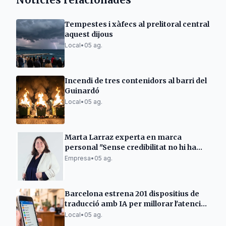
Tempestes i xàfecs al prelitoral central
aquest dijous
Local
•
05 ag.
Incendi de tres contenidors al barri del
Guinardó
Local
•
05 ag.
Marta Larraz experta en marca
personal "Sense credibilitat no hi ha
vendes"
Empresa
•
05 ag.
Barcelona estrena 201 dispositius de
traducció amb IA per millorar l'atenció
ciutadana
Local
•
05 ag.