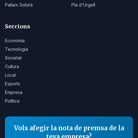
Pallars Sobirà
Pla d'Urgell
Seccions
Economia
Tecnologia
Societat
Cultura
Local
Esports
Empresa
Política
Vols afegir la nota de premsa de la
teva empresa?