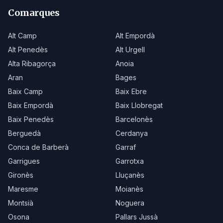
Comarques
Alt Camp
Alt Empordà
Alt Penedès
Alt Urgell
Alta Ribagorça
Anoia
Aran
Bages
Baix Camp
Baix Ebre
Baix Empordà
Baix Llobregat
Baix Penedès
Barcelonès
Berguedà
Cerdanya
Conca de Barberà
Garraf
Garrigues
Garrotxa
Gironès
Lluçanès
Maresme
Moianès
Montsià
Noguera
Osona
Pallars Jussà