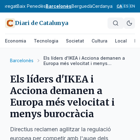
lobregat
Baix Penedès
Barcelonès
Berguedà
Cerdanya
Conca de Ba
CA
|
ES
|
EN
Diari de Catalunya
Economia
Tecnologia
Societat
Cultura
Local
Es
Els líders d'IKEA i Acciona demanen a
Barcelonès
Europa més velocitat i menys
burocràcia
Els líders d'IKEA i
Acciona demanen a
Europa més velocitat i
menys burocràcia
Directius reclamen agilitzar la regulació
europea per competir amb l'auge dels