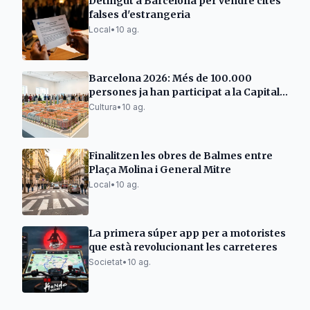
Detingut a Barcelona per vendre cites
falses d'estrangeria
Local
•
10 ag.
Barcelona 2026: Més de 100.000
persones ja han participat a la Capital
Mundial de l’Arquitectura
Cultura
•
10 ag.
Finalitzen les obres de Balmes entre
Plaça Molina i General Mitre
Local
•
10 ag.
La primera súper app per a motoristes
que està revolucionant les carreteres
Societat
•
10 ag.