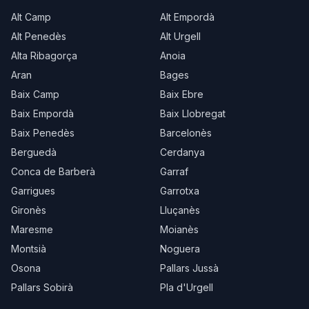
Alt Camp
Alt Empordà
Alt Penedès
Alt Urgell
Alta Ribagorça
Anoia
Aran
Bages
Baix Camp
Baix Ebre
Baix Empordà
Baix Llobregat
Baix Penedès
Barcelonès
Berguedà
Cerdanya
Conca de Barberà
Garraf
Garrigues
Garrotxa
Gironès
Lluçanès
Maresme
Moianès
Montsià
Noguera
Osona
Pallars Jussà
Pallars Sobirà
Pla d'Urgell